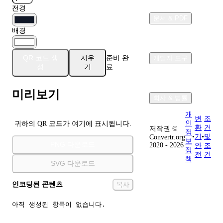
전경
문서 & PDF
배경
QR 코드 생
지우
준비 완
개발자 도구
성
기
료
미리보기
회사 & 법률
개
변
조
인
귀하의 QR 코드가 여기에 표시됩니다.
환
건
저작권 ©
정
•
기
•
및
Convertr.org
보
PNG 다운로드
2020 - 2026
안
조
정
전
건
책
SVG 다운로드
인코딩된 콘텐츠
복사
아직 생성된 항목이 없습니다.