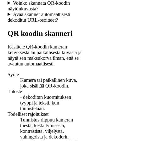
Voinko skannata QR-koodin
näytönkuvasta?
Avaa skanner automaattisesti
dekoditut URL-osoitteet?
QR koodin skanneri
Käsittele QR-koodin kameran
kehyksestä tai paikallisesta kuvasta ja
näytä sen maksukorva ilman, että se
avautuu automaattisesti.
Syöte
Kamera tai paikallinen kuva,
joka sisältää QR-koodin.
Tuloste
- dekoditun kuormituksen
tyyppi ja teksti, kun
tunnistetaan.
Todelliset rajoitukset
Tunnistus riippuu kameran
tuesta, keskittymisestä,
kontrastista, viljelystä,
vahingoista ja dekoderin