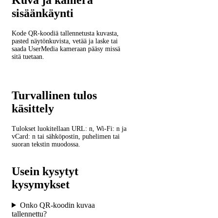
Kuva ja kamera
sisäänkäynti
Kode QR-koodiä tallennetusta kuvasta,
pasted näytönkuvista, vetää ja laske tai
saada UserMedia kameraan pääsy missä
sitä tuetaan.
Turvallinen tulos
käsittely
Tulokset luokitellaan URL: n, Wi-Fi: n ja
vCard: n tai sähköpostin, puhelimen tai
suoran tekstin muodossa.
Usein kysytyt
kysymykset
Onko QR-koodin kuvaa
tallennettu?