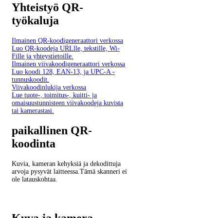
Yhteistyö QR-
työkaluja
Ilmainen QR-koodigeneraattori verkossa
Luo QR-koodeja URLlle, tekstille, Wi-
Fille ja yhteystietoille.
Ilmainen viivakoodigeneraattori verkossa
Luo koodi 128, EAN-13, ja UPC-A -
tunnuskoodit.
Viivakoodinlukija verkossa
Lue tuote-, toimitus-, kuitti- ja
omaisuustunnisteen viivakoodeja kuvista
tai kamerastasi.
paikallinen QR-
koodinta
Kuvia, kameran kehyksiä ja dekodittuja
arvoja pysyvät laitteessa.Tämä skanneri ei
ole latauskohtaa.