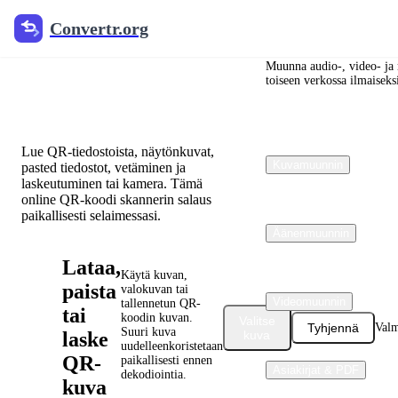
Convertr.org
Convertr.org
QR Code Reader
/ Skanner -
Muunna audio-, video- ja 
toiseen verkossa ilmaiseks
käyttöjärjestelmä
Lue QR-tiedostoista, näytönkuvat,
Kuvamuunnin
pasted tiedostot, vetäminen ja
laskeutuminen tai kamera. Tämä
online QR-koodi skannerin salaus
paikallisesti selaimessasi.
Äänenmuunnin
Lataa,
Käytä kuvan,
paista
valokuvan tai
Videomuunnin
tallennetun QR-
tai
koodin kuvan.
Valitse
Tyhjennä
Valm
Suuri kuva
laske
kuva
uudelleenkoristetaan
QR-
paikallisesti ennen
Asiakirjat & PDF
dekodiointia.
kuva