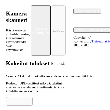
Kehittäjätyökalut
Kamera
skanneri
Kamera
Yritys & Oikeudelliset ti
Käytä web- tai
Lopeta
käynnistyy
mobiililaitteistoa,
Copyright ©
kun selaimen
Konvertr.org
Tietosuojakä
käyttöoikeudet
2020 - 2026
ovat
käytettävissä.
Kokeilut tulokset
Ei tulosta
Skanna QR-koodin nähdäksesi dekoditun arvon täällä.
Kodeetut URL-osoitteet näkyvät tekstinä
eivätkä ne avaudu automaattisesti. tarkista
kohdetta ennen käyttöä.
Kopioi tulos