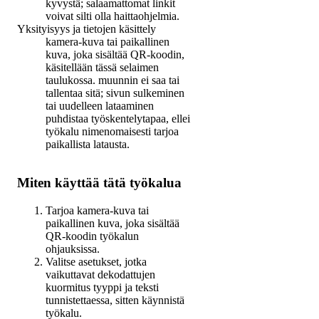
kyvystä; salaamattomat linkit
voivat silti olla haittaohjelmia.
Yksityisyys ja tietojen käsittely
kamera-kuva tai paikallinen
kuva, joka sisältää QR-koodin,
käsitellään tässä selaimen
taulukossa. muunnin ei saa tai
tallentaa sitä; sivun sulkeminen
tai uudelleen lataaminen
puhdistaa työskentelytapaa, ellei
työkalu nimenomaisesti tarjoa
paikallista latausta.
Miten käyttää tätä työkalua
Tarjoa kamera-kuva tai
paikallinen kuva, joka sisältää
QR-koodin työkalun
ohjauksissa.
Valitse asetukset, jotka
vaikuttavat dekodattujen
kuormitus tyyppi ja teksti
tunnistettaessa, sitten käynnistä
työkalu.