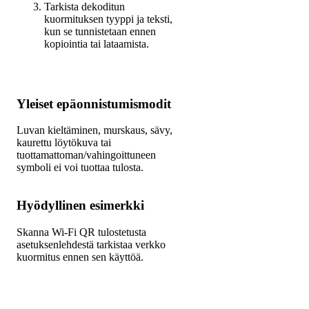
Tarkista dekoditun
kuormituksen tyyppi ja teksti,
kun se tunnistetaan ennen
kopiointia tai lataamista.
Yleiset epäonnistumismodit
Luvan kieltäminen, murskaus, sävy,
kaurettu löytökuva tai
tuottamattoman/vahingoittuneen
symboli ei voi tuottaa tulosta.
Hyödyllinen esimerkki
Skanna Wi-Fi QR tulostetusta
asetuksenlehdestä tarkistaa verkko
kuormitus ennen sen käyttöä.