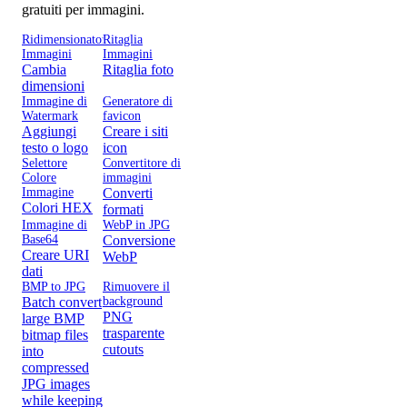
gratuiti per immagini.
Ridimensionatore
Ritaglia
Immagini
Immagini
Cambia
Ritaglia foto
dimensioni
Immagine di
Generatore di
Watermark
favicon
Aggiungi
Creare i siti
testo o logo
icon
Selettore
Convertitore di
Colore
immagini
Immagine
Converti
Colori HEX
formati
Immagine di
WebP in JPG
Base64
Conversione
Creare URI
WebP
dati
BMP to JPG
Rimuovere il
Batch convert
background
PNG
large BMP
trasparente
bitmap files
cutouts
into
compressed
JPG images
while keeping