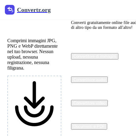
Convertr.org
Convertr.org
Compressore
di immagini
Converti gratuitamente online file au
di altro tipo da un formato all'altro!
Comprimi immagini JPG,
PNG e WebP direttamente
nel tuo browser. Nessun
Convertitore di immagini
upload, nessuna
registrazione, nessuna
filigrana.
Convertitore audio
Convertitore video
Documenti e PDF