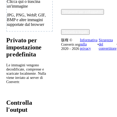
Clicca qui o trascina
un'immagine
Strumenti per sviluppatori
JPG, PNG, WebP, GIF,
BMP e altre immagini
supportate dal browser
Società e legale
Privato per
版権 ©
Informativa
Sicurezza
sulla
•
del
Convertr.org
impostazione
privacy
convertitore
2020 - 2026
predefinita
Le immagini vengono
decodificate, compresse e
scaricate localmente. Nulla
viene inviato ai server di
Convertr.
Controlla
l'output