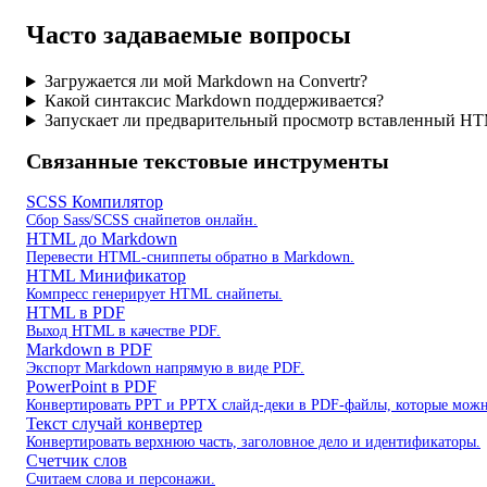
Часто задаваемые вопросы
Загружается ли мой Markdown на Convertr?
Какой синтаксис Markdown поддерживается?
Запускает ли предварительный просмотр вставленный H
Связанные текстовые инструменты
SCSS Компилятор
Сбор Sass/SCSS снайпетов онлайн.
HTML до Markdown
Перевести HTML-сниппеты обратно в Markdown.
HTML Минификатор
Компресс генерирует HTML снайпеты.
HTML в PDF
Выход HTML в качестве PDF.
Markdown в PDF
Экспорт Markdown напрямую в виде PDF.
PowerPoint в PDF
Конвертировать PPT и PPTX слайд-деки в PDF-файлы, которые можн
Текст случай конвертер
Конвертировать верхнюю часть, заголовное дело и идентификаторы.
Счетчик слов
Считаем слова и персонажи.