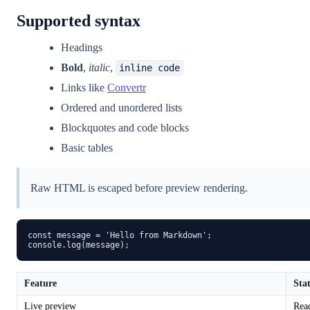
Supported syntax
Headings
Bold
,
italic
,
inline code
Links like
Convertr
Ordered and unordered lists
Blockquotes and code blocks
Basic tables
Raw HTML is escaped before preview rendering.
const message = 'Hello from Markdown';

console.log(message);
Feature
Sta
Live preview
Rea