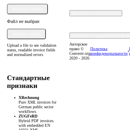
Выберите файл
Инструменты разработчика
Файл не выбран
Validate invoice
Компания и юридическая инфор
Авторское
Upload a file to see validation
право ©
Политика
status, readable invoice fields
•
Convertr.org
конфиденциальности
and normalized errors.
2020 - 2026
Стандартные
признаки
XRechnung
Pure XML invoices for
German public sector
workflows.
ZUGFeRD
Hybrid PDF invoices
with embedded EN