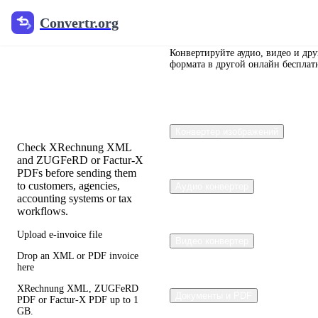
Convertr.org
Convertr.org
Валидатор
электронной
Конвертируйте аудио, видео и др
формата в другой онлайн бесплат
счета и
визер
Конвертер изображений
Check XRechnung XML
and ZUGFeRD or Factur-X
PDFs before sending them
to customers, agencies,
Аудио конвертер
accounting systems or tax
workflows.
Upload e-invoice file
Видео конвертер
Drop an XML or PDF invoice
here
XRechnung XML, ZUGFeRD
Документы и PDF
PDF or Factur-X PDF up to 1
GB.