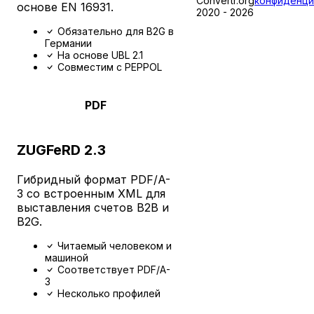
Convertr.org
конфиденци
основе EN 16931.
форматы
2020 - 2026
электронных
Обязательно для B2G в
Германии
счетов
На основе UBL 2.1
Совместим с PEPPOL
Загрузить
1
PDF-счет
PDF
ZUGFeRD 2.3
Нажмите
здесь
Гибридный формат PDF/A-
или
3 со встроенным XML для
перетащите
выставления счетов B2B и
PDF-
B2G.
файл
Читаемый человеком и
Максимум
машиной
10
Соответствует PDF/A-
МБ,
3
только
Несколько профилей
PDF-
файлы