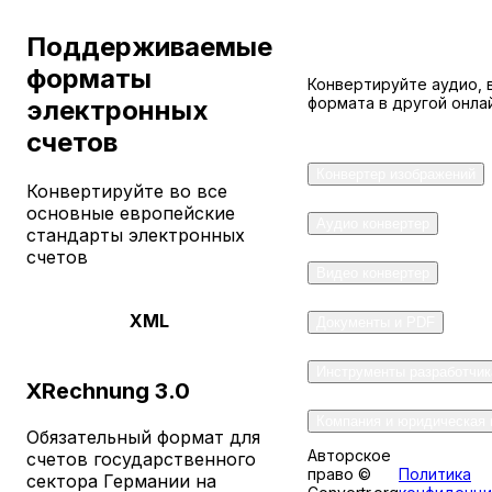
Convertr.org
Поддерживаемые
Convertr.org
форматы
Конвертируйте аудио, 
формата в другой онла
электронных
Конвертер
счетов
PDF
Конвертер изображений
Конвертируйте во все
в
основные европейские
Аудио конвертер
стандарты электронных
электронный
счетов
Видео конвертер
счет
XML
Документы и PDF
Конвертируйте
Инструменты разработчик
ваши
XRechnung 3.0
PDF-
Компания и юридическая
счета
Обязательный формат для
в
Авторское
счетов государственного
право ©
Политика
сектора Германии на
соответствующие