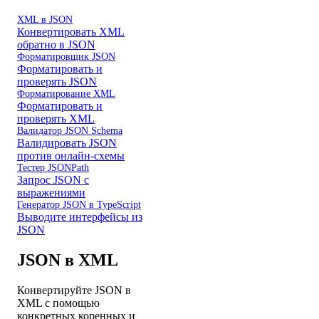
XML в JSON
Конвертировать XML
обратно в JSON
Форматировщик JSON
Форматировать и
проверять JSON
Форматирование XML
Форматировать и
проверять XML
Валидатор JSON Schema
Валидировать JSON
против онлайн-схемы
Тестер JSONPath
Запрос JSON с
выражениями
Генератор JSON в TypeScript
Выводите интерфейсы из
JSON
JSON в XML
Конвертируйте JSON в
XML с помощью
конкретных коренных и