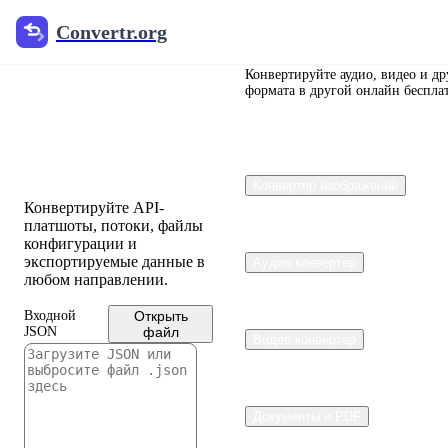
Convertr.org
Convertr.org
JSON в XML
и XML в
Конвертируйте аудио, видео и д
формата в другой онлайн беспла
JSON
Converter
Конвертер изображений
Конвертируйте API-
платшоты, потоки, файлы
конфигурации и
экспортируемые данные в
Аудио конвертер
любом направлении.
Входной
Открыть
JSON
файл
Видео конвертер
Документы и PDF