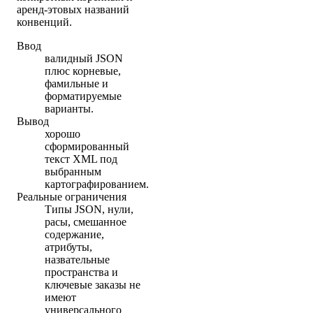
аренд-этовых названий
конвенций.
Ввод
валидный JSON
плюс корневые,
фамильные и
форматируемые
варианты.
Вывод
хорошо
сформированный
текст XML под
выбранным
картографированием.
Реальные ограничения
Типы JSON, нули,
расы, смешанное
содержание,
атрибуты,
назвательные
пространства и
ключевые заказы не
имеют
универсального