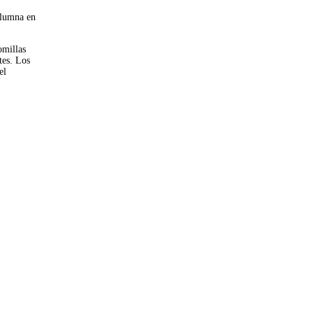
olumna en
omillas
tes. Los
el