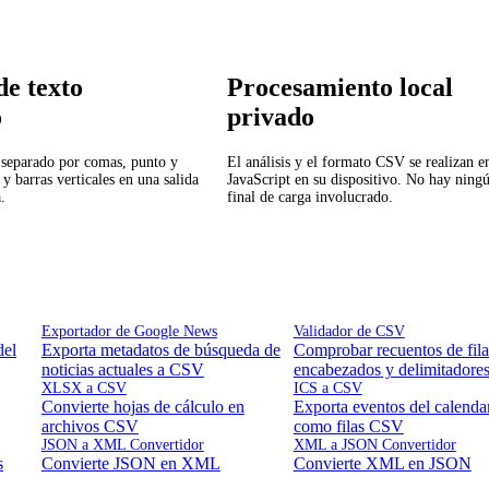
de texto
Procesamiento local
o
privado
 separado por comas, punto y
El análisis y el formato CSV se realizan e
y barras verticales en una salida
JavaScript en su dispositivo. No hay ning
.
final de carga involucrado.
Exportador de Google News
Validador de CSV
del
Exporta metadatos de búsqueda de
Comprobar recuentos de fila
noticias actuales a CSV
encabezados y delimitadore
XLSX a CSV
ICS a CSV
Convierte hojas de cálculo en
Exporta eventos del calenda
archivos CSV
como filas CSV
JSON a XML Convertidor
XML a JSON Convertidor
s
Convierte JSON en XML
Convierte XML en JSON