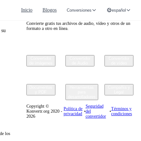
Inicio
Blogos
Conversiones
español
Convertr.org
Convierte gratis tus archivos de audio, vídeo y otros de un
formato a otro en línea.
 su
Convertidor
Convertidor
Convertidor
de imágenes
de Audio
de vídeo
Documentos
Herramientas
Compañía y
y PDF
para
Legal
desarrolladores
Copyright ©
Seguridad
Política de
Términos y
Konvertr.org 2020 -
•
del
•
privacidad
condiciones
2026
convertidor
de los