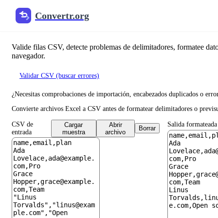
Convertr.org
Formateador y validador de 
Valide filas CSV, detecte problemas de delimitadores, formatee dat
navegador.
Validar CSV (buscar errores)
Abrir el convertidor de Excel a CSV
¿Necesitas comprobaciones de importación, encabezados duplicados o error
Convierte archivos Excel a CSV antes de formatear delimitadores o previs
CSV de
Salida formateada
Cargar
Abrir
Borrar
entrada
muestra
archivo