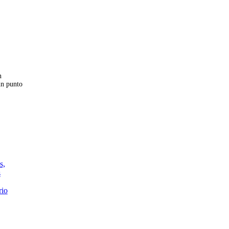
n
ún punto
s,
s
rio