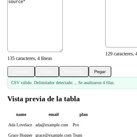
129 caracteres, 4
135 caracteres, 4 líneas
Formato
Validar
Minimizar
Pegar
CSV válido. Delimitador detectado: ,. Se analizaron 4 filas.
Vista previa de la tabla
name
email
plan
Ada Lovelace
ada@example.com
Pro
Grace Hopper
grace@example.com
Team