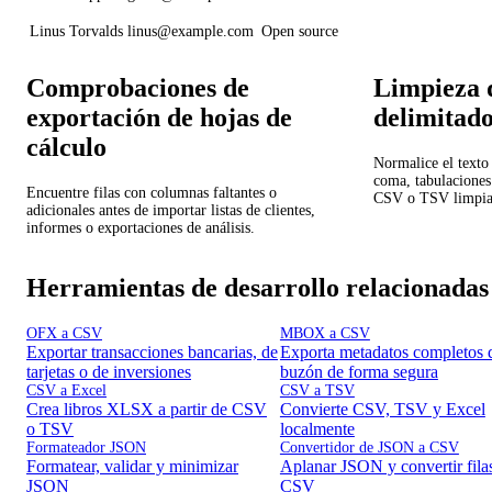
Linus Torvalds
linus@example.com
Open source
Comprobaciones de
Limpieza 
exportación de hojas de
delimitad
cálculo
Normalice el texto
coma, tabulaciones 
Encuentre filas con columnas faltantes o
CSV o TSV limpia
adicionales antes de importar listas de clientes,
informes o exportaciones de análisis.
Herramientas de desarrollo relacionadas
OFX a CSV
MBOX a CSV
Exportar transacciones bancarias, de
Exporta metadatos completos 
tarjetas o de inversiones
buzón de forma segura
CSV a Excel
CSV a TSV
Crea libros XLSX a partir de CSV
Convierte CSV, TSV y Excel
o TSV
localmente
Formateador JSON
Convertidor de JSON a CSV
Formatear, validar y minimizar
Aplanar JSON y convertir fila
JSON
CSV