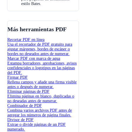
estilo Bates.
Más herramientas PDF
Recortar PDF en línea
Usa el recortador de PDF gratuito para
ajustar márgenes, bordes de escáner o
bordes no deseados antes de numerar.
Marcar PDF con marca de agua
Estampa borradores, aprobaciones, avisos
confidenciales o logotipos en las páginas
del PDF.
Firmar PDF
Rellena campos y añade una firma visible
antes o después de numerar.
Eliminar páginas de PDF
Elimina páginas en blanco, duplicadas o
no deseadas antes de numerar.
Combinador de PDF
Combina varios archivos PDF antes de
agregar los números de página finales.
Divisor de PDF
Extrae o divide páginas de un PDF
numerado.