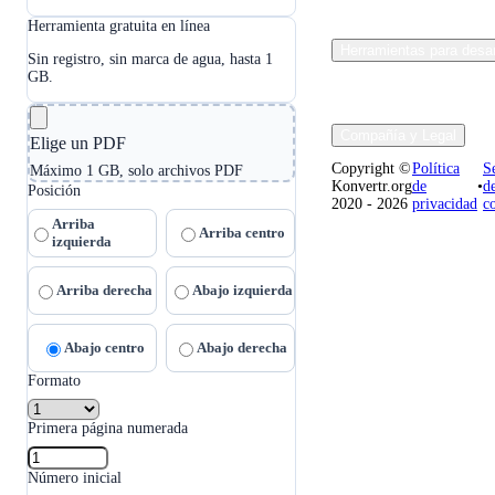
Herramienta gratuita en línea
Herramientas para desar
Sin registro, sin marca de agua, hasta 1
GB.
Compañía y Legal
Elige un PDF
Copyright ©
Política
S
Máximo 1 GB, solo archivos PDF
Konvertr.org
de
•
d
Posición
2020 - 2026
privacidad
c
Arriba
Arriba centro
izquierda
Arriba derecha
Abajo izquierda
Abajo centro
Abajo derecha
Formato
Primera página numerada
Número inicial