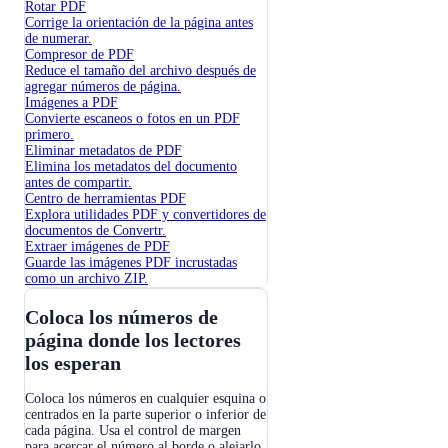
Rotar PDF
Corrige la orientación de la página antes
de numerar.
Compresor de PDF
Reduce el tamaño del archivo después de
agregar números de página.
Imágenes a PDF
Convierte escaneos o fotos en un PDF
primero.
Eliminar metadatos de PDF
Elimina los metadatos del documento
antes de compartir.
Centro de herramientas PDF
Explora utilidades PDF y convertidores de
documentos de Convertr.
Extraer imágenes de PDF
Guarde las imágenes PDF incrustadas
como un archivo ZIP.
Coloca los números de
página donde los lectores
los esperan
Coloca los números en cualquier esquina o
centrados en la parte superior o inferior de
cada página. Usa el control de margen
para acercar el número al borde o alejarlo