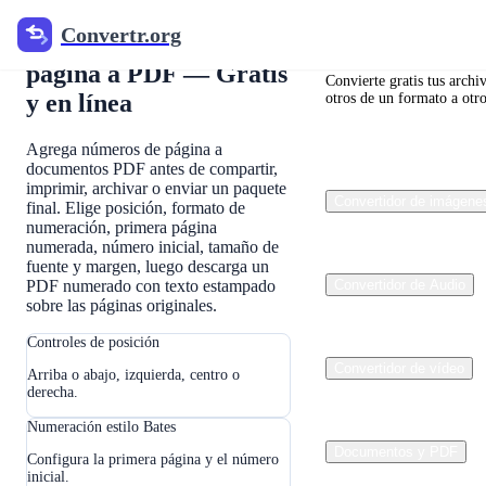
Convertr.org
Convertr.org
Agregar números de
página a PDF — Gratis
Convierte gratis tus archi
y en línea
otros de un formato a otro
Agrega números de página a
documentos PDF antes de compartir,
imprimir, archivar o enviar un paquete
Convertidor de imágene
final. Elige posición, formato de
numeración, primera página
numerada, número inicial, tamaño de
fuente y margen, luego descarga un
PDF numerado con texto estampado
Convertidor de Audio
sobre las páginas originales.
Controles de posición
Convertidor de vídeo
Arriba o abajo, izquierda, centro o
derecha.
Numeración estilo Bates
Documentos y PDF
Configura la primera página y el número
inicial.