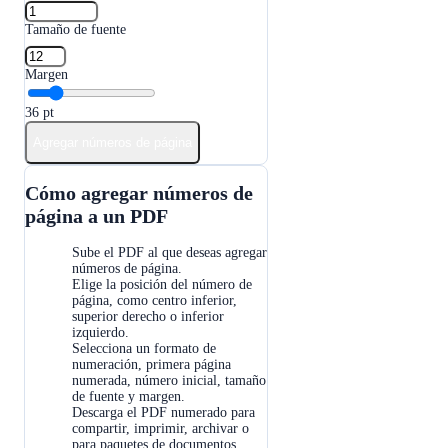
Tamaño de fuente
Margen
36
pt
Agregar números de página
Cómo agregar números de
página a un PDF
Sube el PDF al que deseas agregar
1
números de página.
Elige la posición del número de
página, como centro inferior,
2
superior derecho o inferior
izquierdo.
Selecciona un formato de
numeración, primera página
3
numerada, número inicial, tamaño
de fuente y margen.
Descarga el PDF numerado para
compartir, imprimir, archivar o
4
para paquetes de documentos