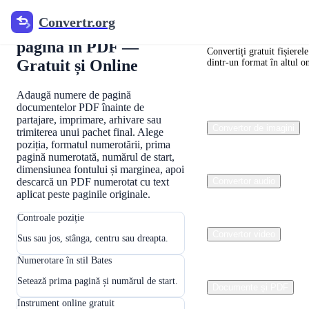
Convertr.org
Convertr.org
Adaugă numere de
pagină în PDF —
Convertiți gratuit fișierele
Gratuit și Online
dintr-un format în altul o
Adaugă numere de pagină
documentelor PDF înainte de
partajare, imprimare, arhivare sau
Convertor de imagini
trimiterea unui pachet final. Alege
poziția, formatul numerotării, prima
pagină numerotată, numărul de start,
dimensiunea fontului și marginea, apoi
descarcă un PDF numerotat cu text
Convertor audio
aplicat peste paginile originale.
Controale poziție
Convertor video
Sus sau jos, stânga, centru sau dreapta.
Numerotare în stil Bates
Setează prima pagină și numărul de start.
Documente și PDF
Instrument online gratuit