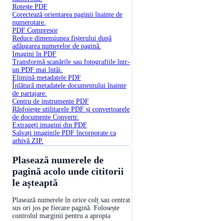
Rotește PDF
Corectează orientarea paginii înainte de
numerotare.
PDF Compresor
Reduce dimensiunea fișierului după
adăugarea numerelor de pagină.
Imagini în PDF
Transformă scanările sau fotografiile într-
un PDF mai întâi.
Elimină metadatele PDF
Înlătură metadatele documentului înainte
de partajare.
Centru de instrumente PDF
Răsfoiește utilitarele PDF și convertoarele
de documente Convertr.
Extrageți imagini din PDF
Salvați imaginile PDF încorporate ca
arhivă ZIP.
Plasează numerele de
pagină acolo unde cititorii
le așteaptă
Plasează numerele în orice colț sau centrat
sus ori jos pe fiecare pagină. Folosește
controlul marginii pentru a apropia