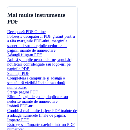
Mai multe instrumente
PDF
Decupează PDF Online
Folosește decupatorul PDF gratuit pentru
a tăia marginile PDF-ului, marginile
scanerului sau marginile nedorite ale
paginii înainte de numerotare.
Adaugă filigran PDF
Aplică ștampile pentru ciorne, aprobări,
notificări confidențiale sau logo-uri pe
paginile PDF.
Semnați PDF
Completează câmpurile și adaugă o
semnătură vizibilă înainte sau după
numerotare.
Șterge pagini PDF
Elimină paginile goale, duplicate sau
nedorite înainte de numerotare.
Îmbină PDF-uri
Combină mai multe fișiere PDF înainte de
a adăuga numerele finale de pagină.
Împarte PDF
Extrage sau împarte pagini dintr-un PDF
numerotat.