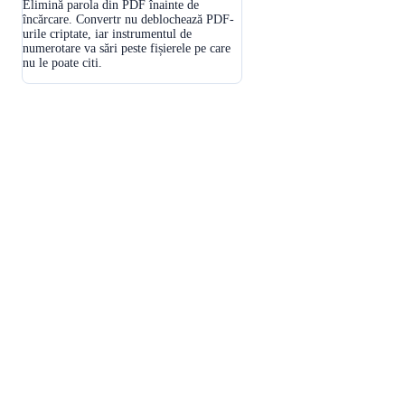
Elimină parola din PDF înainte de
încărcare. Convertr nu deblochează PDF-
urile criptate, iar instrumentul de
numerotare va sări peste fișierele pe care
nu le poate citi.