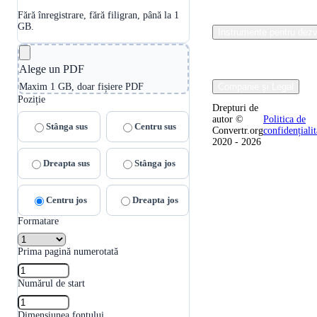
Fără înregistrare, fără filigran, până la 1
GB.
Instrumente pentru dezvo
Alege un PDF
Maxim 1 GB, doar fișiere PDF
Companie și Legal
Poziție
Drepturi de
autor ©
Politica de
Stânga sus
Centru sus
Convertr.org
confidențialit
2020 - 2026
Dreapta sus
Stânga jos
Centru jos
Dreapta jos
Formatare
Prima pagină numerotată
Numărul de start
Dimensiunea fontului