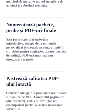
numărul de margine sau a-l îndepărta de
anteturi și subsoluri existente.
Numerotează pachete,
probe și PDF-uri finale
Sari peste coperți și materiale
introductive, începe de la un număr
personalizat și creează secvențe simple în
stil Bates pentru contracte, dosare, pachete
de ședință, PDF-uri îmbinate sau
înregistrări scanate.
Păstrează calitatea PDF-
ului intactă
Convertr adaugă o suprapunere text ușoară
și o aplică pe PDF. Conținutul paginii nu
este rasterizat, redus în rezoluție sau
recomprimat pentru a reduce încărcarea
serverului.