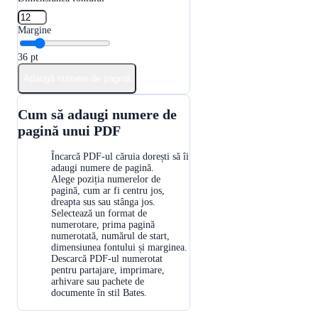
Margine
36
pt
Adaugă numere de pagină
Cum să adaugi numere de
pagină unui PDF
Încarcă PDF-ul căruia dorești să îi
1
adaugi numere de pagină.
Alege poziția numerelor de
2
pagină, cum ar fi centru jos,
dreapta sus sau stânga jos.
Selectează un format de
numerotare, prima pagină
3
numerotată, numărul de start,
dimensiunea fontului și marginea.
Descarcă PDF-ul numerotat
pentru partajare, imprimare,
4
arhivare sau pachete de
documente în stil Bates.