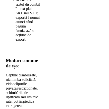
textul disponibil
în text plain,
SRT sau VTT;
exportă-l numai
atunci când
pagina
furnizează o
acțiune de
export.
Moduri comune
de eșec
Capțiile disabilizate,
nici limba solicitată,
videoclipurile
private/restricționate,
schimbările de
upstream sau limitele
ratei pot împiedica
extragerea.