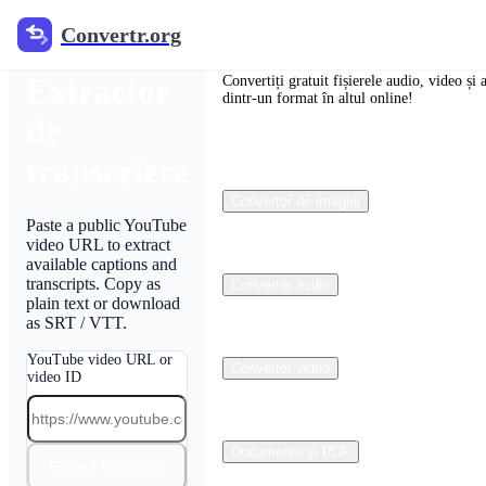
Convertr.org
Convertr.org
YouTube
Extractor
Convertiți gratuit fișierele audio, video și a
dintr-un format în altul online!
de
transcriere
Convertor de imagini
Paste a public YouTube
video URL to extract
available captions and
transcripts. Copy as
Convertor audio
plain text or download
as SRT / VTT.
YouTube video URL or
Convertor video
video ID
Documente și PDF
Extract transcript