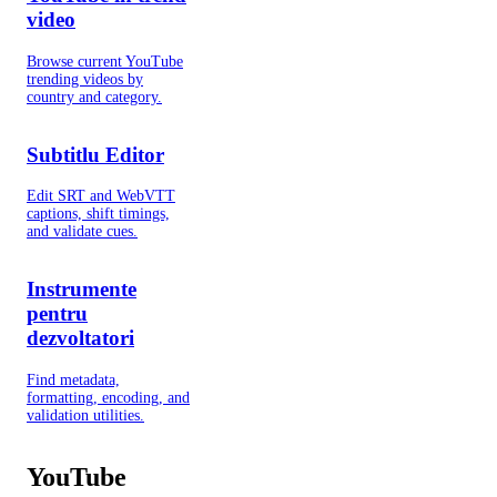
video
Browse current YouTube
trending videos by
country and category.
Subtitlu Editor
Edit SRT and WebVTT
captions, shift timings,
and validate cues.
Instrumente
pentru
dezvoltatori
Find metadata,
formatting, encoding, and
validation utilities.
YouTube