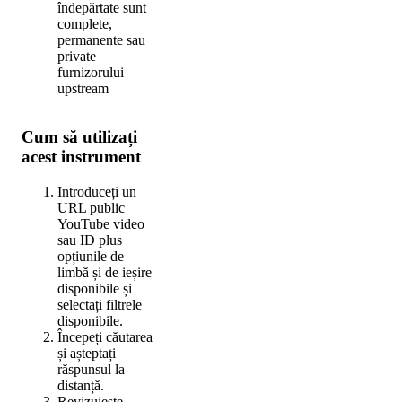
îndepărtate sunt
complete,
permanente sau
private
furnizorului
upstream
Cum să utilizați
acest instrument
Introduceți un
URL public
YouTube video
sau ID plus
opțiunile de
limbă și de ieșire
disponibile și
selectați filtrele
disponibile.
Începeți căutarea
și așteptați
răspunsul la
distanță.
Revizuiește