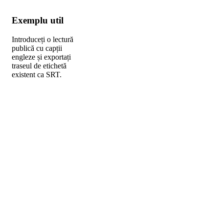
Exemplu util
Introduceți o lectură
publică cu capții
engleze și exportați
traseul de etichetă
existent ca SRT.