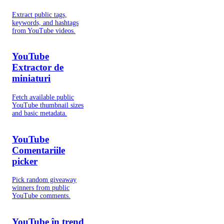
Extract public tags,
keywords, and hashtags
from YouTube videos.
YouTube
Extractor de
miniaturi
Fetch available public
YouTube thumbnail sizes
and basic metadata.
YouTube
Comentariile
picker
Pick random giveaway
winners from public
YouTube comments.
YouTube în trend