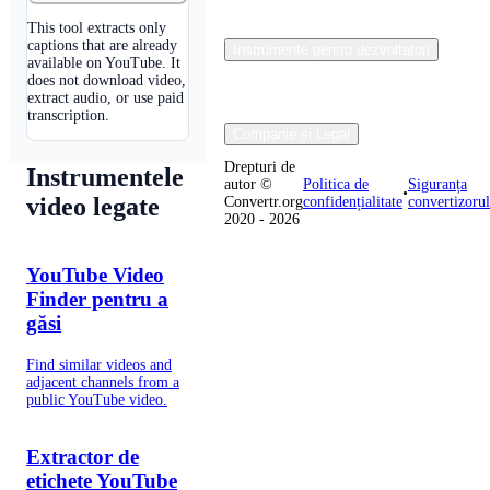
This tool extracts only
captions that are already
Instrumente pentru dezvoltatori
available on YouTube. It
does not download video,
extract audio, or use paid
transcription.
Companie și Legal
Drepturi de
Instrumentele
autor ©
Politica de
Siguranța
•
video legate
Convertr.org
confidențialitate
convertizorul
2020 - 2026
YouTube Video
Finder pentru a
găsi
Find similar videos and
adjacent channels from a
public YouTube video.
Extractor de
etichete YouTube