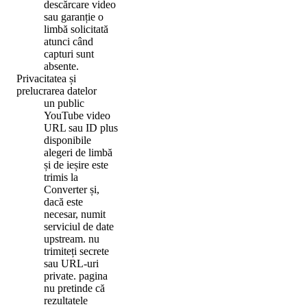
descărcare video
sau garanție o
limbă solicitată
atunci când
capturi sunt
absente.
Privacitatea și
prelucrarea datelor
un public
YouTube video
URL sau ID plus
disponibile
alegeri de limbă
și de ieșire este
trimis la
Converter și,
dacă este
necesar, numit
serviciul de date
upstream. nu
trimiteți secrete
sau URL-uri
private. pagina
nu pretinde că
rezultatele