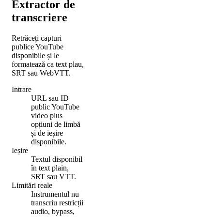
Extractor de
transcriere
Retrăceți capturi
publice YouTube
disponibile și le
formatează ca text plau,
SRT sau WebVTT.
Intrare
URL sau ID
public YouTube
video plus
opțiuni de limbă
și de ieșire
disponibile.
Ieșire
Textul disponibil
în text plain,
SRT sau VTT.
Limitări reale
Instrumentul nu
transcriu restricții
audio, bypass,