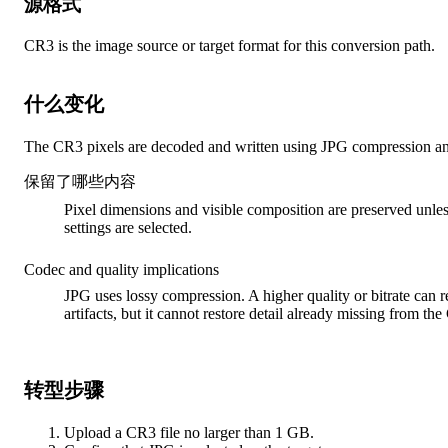
源格式
CR3 is the image source or target format for this conversion path.
什么变化
The CR3 pixels are decoded and written using JPG compression and
保留了哪些内容
Pixel dimensions and visible composition are preserved unles
settings are selected.
Codec and quality implications
JPG uses lossy compression. A higher quality or bitrate can
artifacts, but it cannot restore detail already missing from th
转型步骤
Upload a CR3 file no larger than 1 GB.