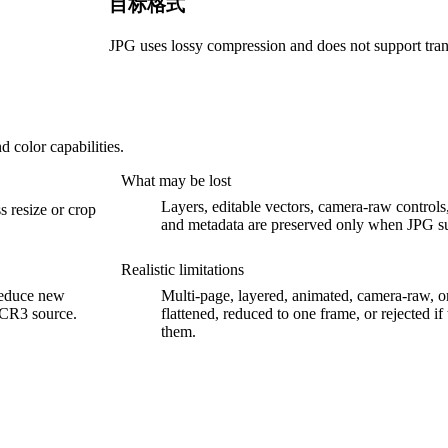
目标格式
JPG uses lossy compression and does not support tra
 color capabilities.
What may be lost
Layers, editable vectors, camera-raw controls,
s resize or crop
and metadata are preserved only when JPG s
Realistic limitations
 reduce new
Multi-page, layered, animated, camera-raw, o
e CR3 source.
flattened, reduced to one frame, or rejected i
them.