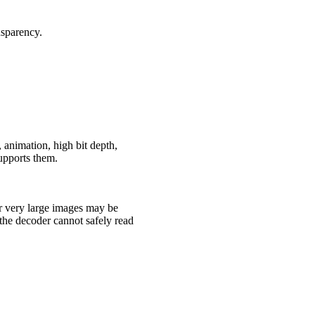
nsparency.
 animation, high bit depth,
upports them.
r very large images may be
f the decoder cannot safely read