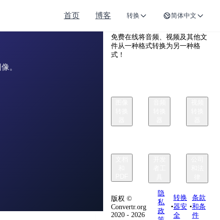
首页
博客
转换
简体中文
Convertr.org
免费在线将音频、视频及其他文
件从一种格式转换为另一种格
式！
图像。
图像
音频
视频
转换
转换
转换
器
器
器
文档
开发
公司
和
者工
和法
PDF
具
律
隐
转换
条款
版权 ©
私
•
器安
•
和条
Convertr.org
政
2020 - 2026
全
件
策