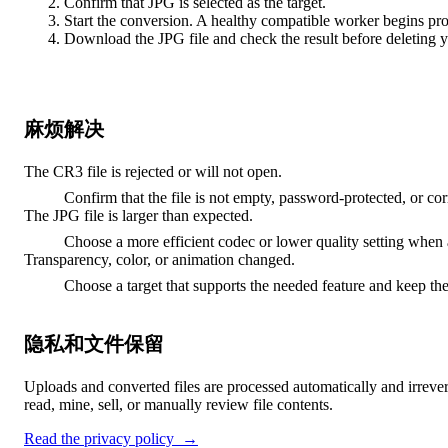
Confirm that JPG is selected as the target.
Start the conversion. A healthy compatible worker begins pr
Download the JPG file and check the result before deleting y
麻烦解决
The CR3 file is rejected or will not open.
Confirm that the file is not empty, password-protected, or cor
The JPG file is larger than expected.
Choose a more efficient codec or lower quality setting when 
Transparency, color, or animation changed.
Choose a target that supports the needed feature and keep the
隐私和文件保留
Uploads and converted files are processed automatically and irrever
read, mine, sell, or manually review file contents.
Read the privacy policy
→