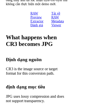
bằng máy ảnh đã xác nhận byte-for-byte mà
không cần thực hiện một demo mới.
Máy ảnh
RAW
Tải về
RAW
Preview
RAW
Inspector
Extractor
Metadata
Đánh giá
Viewer
What happens when
CR3 becomes JPG
Định dạng nguồn
CR3 is the image source or target
format for this conversion path.
định dạng mục tiêu
JPG uses lossy compression and does
not support transparency.