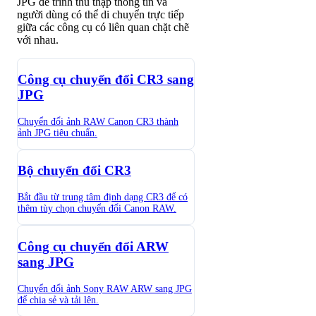
JPG để trình thu thập thông tin và
người dùng có thể di chuyển trực tiếp
giữa các công cụ có liên quan chặt chẽ
với nhau.
Công cụ chuyển đổi CR3 sang
JPG
Chuyển đổi ảnh RAW Canon CR3 thành
ảnh JPG tiêu chuẩn.
Bộ chuyển đổi CR3
Bắt đầu từ trung tâm định dạng CR3 để có
thêm tùy chọn chuyển đổi Canon RAW.
Công cụ chuyển đổi ARW
sang JPG
Chuyển đổi ảnh Sony RAW ARW sang JPG
để chia sẻ và tải lên.