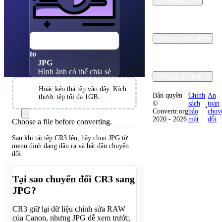
Tài liệu & PDF
CR3
Công cụ phát triển
Canon RAW
to
JPG
Hình ảnh có thể chia sẻ
Công ty & Pháp lý
Chọn
Hoặc kéo thả tệp vào đây. Kích
Bản quyền
Chính
An
tệp
thước tệp tối đa 1GB.
©
sách
toàn
•
Convertr.org
bảo
chuy
2020 - 2026
mật
đổi
Choose a file before converting.
Sau khi tải tệp CR3 lên, hãy chọn JPG từ
menu định dạng đầu ra và bắt đầu chuyển
đổi.
Tại sao chuyển đổi CR3 sang
JPG?
CR3 giữ lại dữ liệu chỉnh sửa RAW
của Canon, nhưng JPG dễ xem trước,