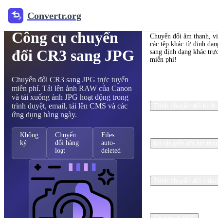
Convertr.org
Trình chuyển đổi ảnh RAW miễn phí
Convertr.org
Công cụ chuyển
Chuyển đổi âm thanh, v
các tệp khác từ định dạn
đổi CR3 sang JPG
sang định dạng khác trự
miễn phí!
Chuyển đổi CR3 sang JPG trực tuyến
miễn phí. Tải lên ảnh RAW của Canon
và tải xuống ảnh JPG hoạt động trong
trình duyệt, email, tải lên CMS và các
Trình chuyển đổi hình
ứng dụng hàng ngày.
Không
Chuyển
Files
ký
đổi hàng
auto-
Bộ chuyển đổi âm tha
loạt
deleted
Trình chuyển đổi video