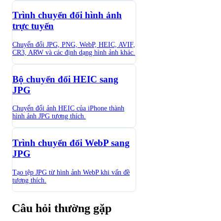
Trình chuyển đổi hình ảnh
trực tuyến
Chuyển đổi JPG, PNG, WebP, HEIC, AVIF,
CR3, ARW và các định dạng hình ảnh khác.
Bộ chuyển đổi HEIC sang
JPG
Chuyển đổi ảnh HEIC của iPhone thành
hình ảnh JPG tương thích.
Trình chuyển đổi WebP sang
JPG
Tạo tệp JPG từ hình ảnh WebP khi vấn đề
tương thích.
Câu hỏi thường gặp