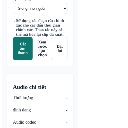
Sử dụng các đoạn cắt chính
xác cho các dấu thời gian
chính xác. Thao tác này có
thể mã hóa lại clip đã xuất.
Xem
Cắt
trước
Đặt
âm
lựa
lại
thanh
chọn
Audio chi tiết
Thời lượng
-
định dạng
-
Audio codec
-