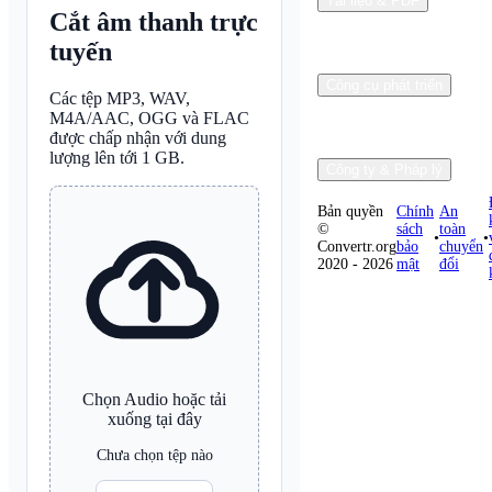
Tài liệu & PDF
Cắt âm thanh trực
tuyến
Công cụ phát triển
Các tệp MP3, WAV,
M4A/AAC, OGG và FLAC
được chấp nhận với dung
lượng lên tới 1 GB.
Công ty & Pháp lý
Bản quyền
Chính
An
©
sách
toàn
•
•
Convertr.org
bảo
chuyển
2020 - 2026
mật
đổi
Chọn Audio hoặc tải
xuống tại đây
Chưa chọn tệp nào