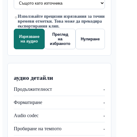
Използвайте прецизни изрязвания за точни
времеви отметки. Това може да прекодира
експортирания клип.
Преглед
Изрязване
на
Нулиране
на аудио
избраното
аудио детайли
Продължителност
-
Форматиране
-
Audio codec
-
Пробиране на темпото
-