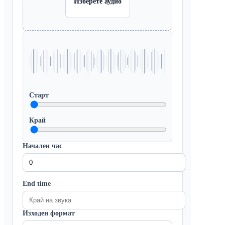
Изберете аудио
Старт
Край
Начален час
End time
Изходен формат