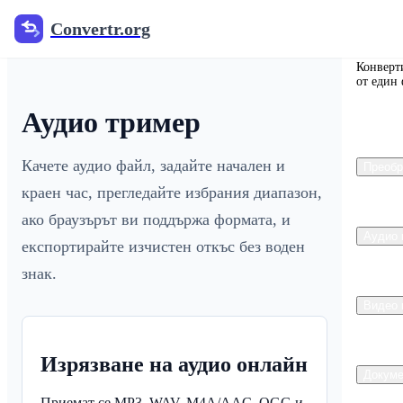
Convertr.org
Conve
Конверт
от един
Аудио тример
Качете аудио файл, задайте начален и
Преобр
краен час, прегледайте избрания диапазон,
ако браузърът ви поддържа формата, и
Аудио 
експортирайте изчистен откъс без воден
знак.
Видео 
Изрязване на аудио онлайн
Докуме
Приемат се MP3, WAV, M4A/AAC, OGG и