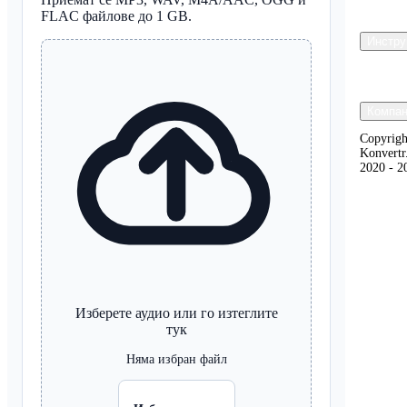
FLAC файлове до 1 GB.
Инстру
Компан
Copyrig
Konvertr
2020 - 2
Изберете аудио или го изтеглите
тук
Няма избран файл