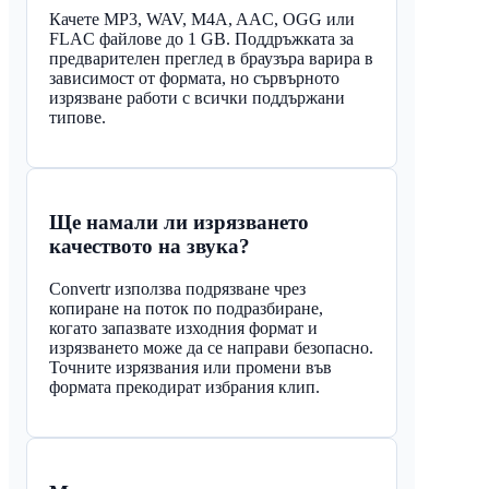
Качете MP3, WAV, M4A, AAC, OGG или
FLAC файлове до 1 GB. Поддръжката за
предварителен преглед в браузъра варира в
зависимост от формата, но сървърното
изрязване работи с всички поддържани
типове.
Ще намали ли изрязването
качеството на звука?
Convertr използва подрязване чрез
копиране на поток по подразбиране,
когато запазвате изходния формат и
изрязването може да се направи безопасно.
Точните изрязвания или промени във
формата прекодират избрания клип.