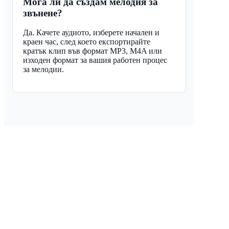
Мога ли да създам мелодия за
звънене?
Да. Качете аудиото, изберете начален и
краен час, след което експортирайте
кратък клип във формат MP3, M4A или
изходен формат за вашия работен процес
за мелодии.