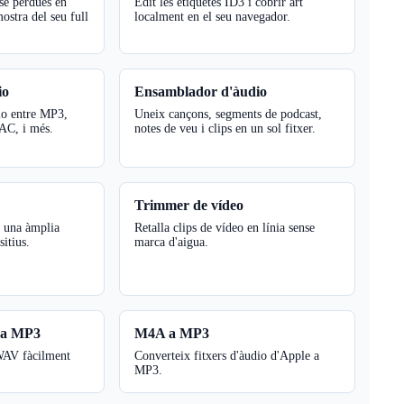
se pèrdues en
Edit les etiquetes ID3 i cobrir art
mostra del seu full
localment en el seu navegador.
io
Ensamblador d'àudio
io entre MP3,
Uneix cançons, segments de podcast,
C, i més.
notes de veu i clips en un sol fitxer.
Trimmer de vídeo
a una àmplia
Retalla clips de vídeo en línia sense
sitius.
marca d'aigua.
 a MP3
M4A a MP3
WAV fàcilment
Converteix fitxers d'àudio d'Apple a
MP3.