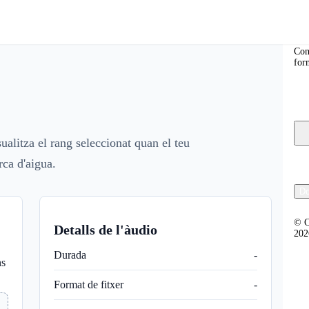
Co
Con
for
isualitza el rang seleccionat quan el teu
rca d'aigua.
Do
© C
Detalls de l'àudio
202
Durada
-
ns
Format de fitxer
-