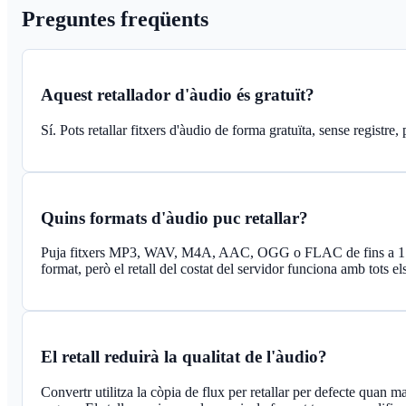
Preguntes freqüents
Aquest retallador d'àudio és gratuït?
Sí. Pots retallar fitxers d'àudio de forma gratuïta, sense registre,
Quins formats d'àudio puc retallar?
Puja fitxers MP3, WAV, M4A, AAC, OGG o FLAC de fins a 1 GB
format, però el retall del costat del servidor funciona amb tots e
El retall reduirà la qualitat de l'àudio?
Convertr utilitza la còpia de flux per retallar per defecte quan ma