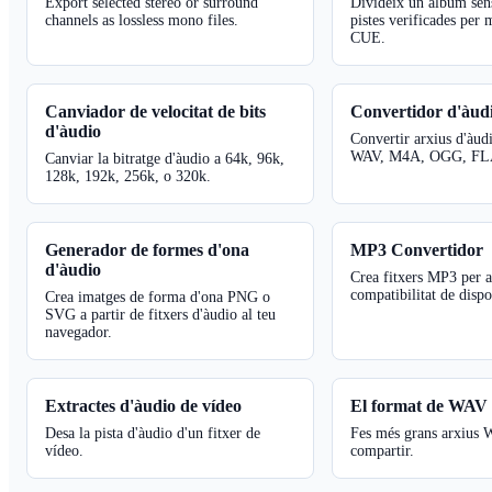
Export selected stereo or surround
Divideix un àlbum sen
channels as lossless mono files.
pistes verificades per 
CUE.
Canviador de velocitat de bits
Convertidor d'àud
d'àudio
Convertir arxius d'àud
WAV, M4A, OGG, FLA
Canviar la bitratge d'àudio a 64k, 96k,
128k, 192k, 256k, o 320k.
Generador de formes d'ona
MP3 Convertidor
d'àudio
Crea fitxers MP3 per 
compatibilitat de dispo
Crea imatges de forma d'ona PNG o
SVG a partir de fitxers d'àudio al teu
navegador.
Extractes d'àudio de vídeo
El format de WAV
Desa la pista d'àudio d'un fitxer de
Fes més grans arxius 
vídeo.
compartir.