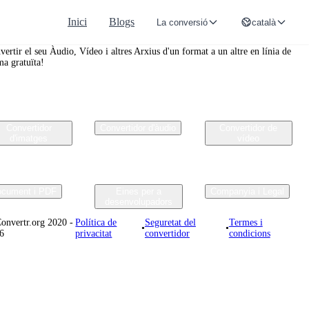
Inici
Blogs
La conversió
català
nvertr.org
vertir el seu Àudio, Vídeo i altres Arxius d'un format a un altre en línia de
ma gratuïta!
Convertidor
Convertidor d'àudio
Convertidor de
d'imatges
vídeo
cument i PDF
Eines per a
Companyia i Legal
desenvolupadors
onvertr.org 2020 -
Política de
Seguretat del
Termes i
•
•
6
privacitat
convertidor
condicions