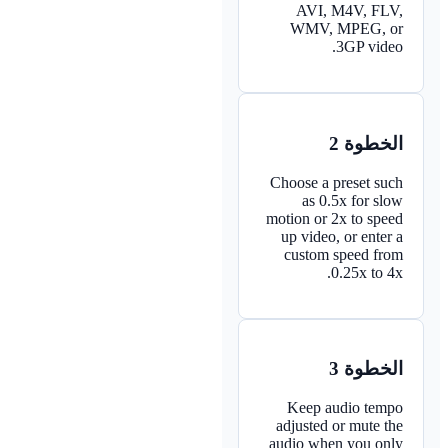
AVI, M4V, FLV,
WMV, MPEG, or
3GP video.
الخطوة 2
Choose a preset such
as 0.5x for slow
motion or 2x to speed
up video, or enter a
custom speed from
0.25x to 4x.
الخطوة 3
Keep audio tempo
adjusted or mute the
audio when you only