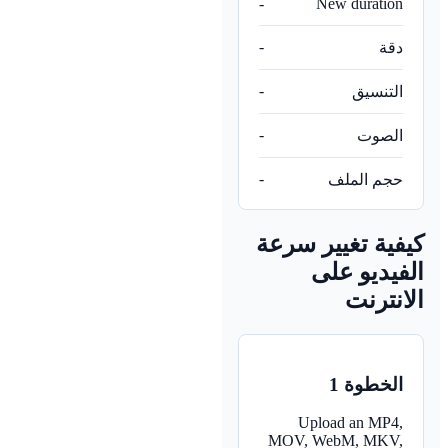
-
New duration
-
دقة
-
التنسيق
-
الصوت
-
حجم الملف
فية تغيير سرعة
فيديو على
انترنت
الخطوة 1
Upload an MP4,
MOV, WebM, MKV,