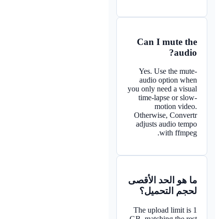
Can I mute the
audio?
Yes. Use the mute-
audio option when
you only need a visual
time-lapse or slow-
motion video.
Otherwise, Convertr
adjusts audio tempo
with ffmpeg.
ما هو الحد الأقصى
لحجم التحميل؟
The upload limit is 1
GB, matching the rest