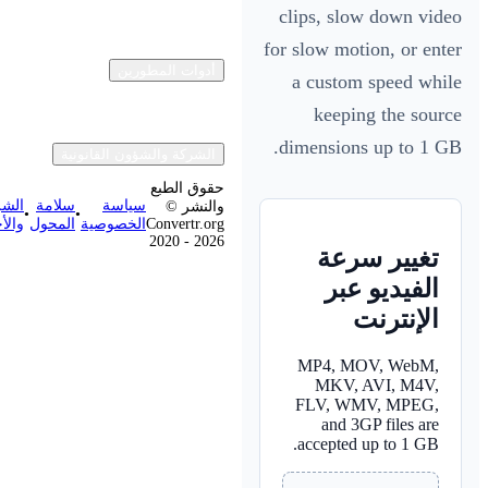
clips, slow down vi
for slow motion, or en
أدوات المطورين
a custom speed wh
keeping the sou
dimensions up to 1 
الشركة والشؤون القانونية
حقوق الطبع
سياسة
سلامة
الشروط
والنشر ©
•
•
والأحكام
المحول
الخصوصية
Convertr.org
2020 - 2026
تغيير سرعة
الفيديو عبر
الإنترنت
MP4, MOV, WebM,
MKV, AVI, M4V,
FLV, WMV, MPEG,
and 3GP files are
accepted up to 1 GB.