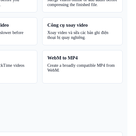
.
compressing the finished file.
ideo
Công cụ xoay video
 slower before
Xoay video và sửa các bản ghi điện
thoại bị quay nghiêng.
WebM to MP4
ckTime videos
Create a broadly compatible MP4 from
WebM.