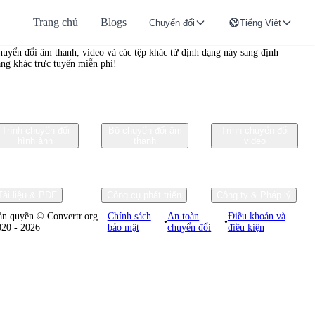
Trang chủ
Blogs
Chuyển đổi
Tiếng Việt
onvertr.org
huyển đổi âm thanh, video và các tệp khác từ định dạng này sang định
ạng khác trực tuyến miễn phí!
Trình chuyển đổi
Bộ chuyển đổi âm
Trình chuyển đổi
hình ảnh
thanh
video
Tài liệu & PDF
Công cụ phát triển
Công ty & Pháp lý
ản quyền © Convertr.org
Chính sách
An toàn
Điều khoản và
•
•
020 - 2026
bảo mật
chuyển đổi
điều kiện