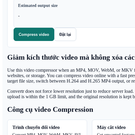
Estimated output size
-
Compress video
Đặt lại
Giảm kích thước video mà không xóa các
Use this video compressor when an MP4, MOV, WebM, or MKV file i
websites, or storage. You can compress video online with a fast pr
target file size, switch between H.264 and H.265 MP4 output, or r
Convertr does not force lower resolution just to reduce server loa
upload is within the 1 GB limit, and the original resolution is kept b
Công cụ video Compression
Trình chuyển đổi video
Máy cắt video
Convert MP4, MOV, WebM, MKV, AVI,
Cut unwanted footage