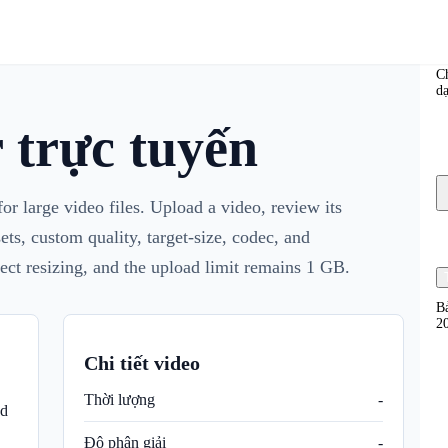
C
C
d
 trực tuyến
r large video files. Upload a video, review its
ets, custom quality, target-size, codec, and
ect resizing, and the upload limit remains 1 GB.
B
2
Chi tiết video
Thời lượng
-
d
Độ phân giải
-