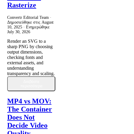
Rasterize
Convertr Editorial Team ·
Δημοσιεύθηκε στις
August
10, 2025
· Ενημερώθηκε
July 30, 2026
Render an SVG to a
sharp PNG by choosing
output dimensions,
checking fonts and
external assets, and
understanding
transparency and scaling.
Διαβάστε
περισσότερα
MP4 vs MOV:
The Container
Does Not
Decide Video
Quality