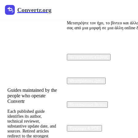
Convertr.org
Convertr.org
Μετατροπή
αρχείων
Μετατρέψτε τον ήχο, το βίντεο και άλλ
σας από μια μορφή σε μια άλλη online 
στο blog
Reviewed guides for
Μετατροπέας εικόνας
choosing file formats,
preserving useful quality,
and fixing compatibility
problems.
Μετατροπέας ήχου
Guides maintained by the
people who operate
Convertr
Μετατροπέας βίντεο
Each published guide
identifies its author,
technical reviewer,
substantive update date, and
Έγγραφα & PDF
sources. Retired articles
redirect to the strongest