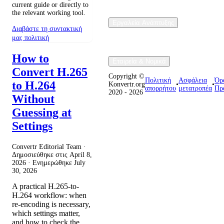
current guide or directly to
the relevant working tool.
Εργαλεία Ανάπτυξης
Διαβάστε τη συντακτική
μας πολιτική
How to
Εταιρεία & Νομικά
Convert H.265
Copyright ©
Πολιτική
Ασφάλεια
Όρο
to H.264
Konvertr.org
•
•
απορρήτου
μετατροπέα
Πρ
2020 - 2026
Without
Guessing at
Settings
Convertr Editorial Team ·
Δημοσιεύθηκε στις
April 8,
2026
· Ενημερώθηκε
July
30, 2026
A practical H.265-to-
H.264 workflow: when
re-encoding is necessary,
which settings matter,
and how to check the