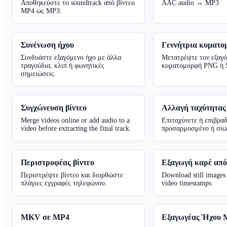
Αποθηκεύστε το soundtrack από βίντεο
AAC audio → MP3
MP4 ως MP3.
Συνένωση ήχου
Γεννήτρια κυματο
Συνδυάστε εξαγόμενο ήχο με άλλα
Μετατρέψτε τον εξαγό
τραγούδια, κλιπ ή φωνητικές
κυματομορφή PNG ή 
σημειώσεις.
Συγχώνευση βίντεο
Αλλαγή ταχύτητας 
Merge videos online or add audio to a
Επιταχύνετε ή επιβραδ
video before extracting the final track.
προσαρμοσμένο ή σιω
Περιστροφέας βίντεο
Εξαγωγή καρέ από
Περιστρέψτε βίντεο και διορθώστε
Download still images
πλάγιες εγγραφές τηλεφώνου.
video timestamps.
MKV σε MP4
Εξαγωγέας Ήχου