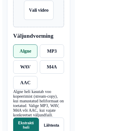
Vali video
Väljundvorming
Algne
MP3
WAV
M4A
AAC
Algne heli kasutab voo
kopeerimist (stream-copy),
kui manustatud heliformaat on
toetatud. Valige MP3, WAV,
M4A või AAC, kui vajate
konkreetset väljundfaili.
Ekstrakti
Lähtesta
heli