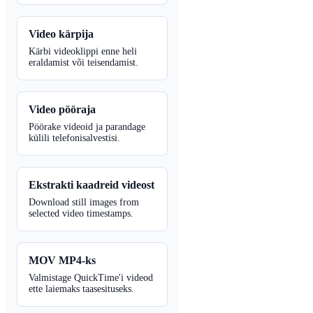
Video kärpija
Kärbi videoklippi enne heli
eraldamist või teisendamist.
Video pööraja
Pöörake videoid ja parandage
külili telefonisalvestisi.
Ekstrakti kaadreid videost
Download still images from
selected video timestamps.
MOV MP4-ks
Valmistage QuickTime'i videod
ette laiemaks taasesituseks.