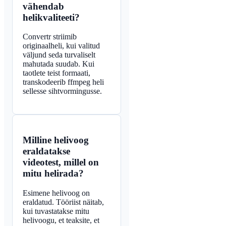
vähendab
helikvaliteeti?
Convertr striimib
originaalheli, kui valitud
väljund seda turvaliselt
mahutada suudab. Kui
taotlete teist formaati,
transkodeerib ffmpeg heli
sellesse sihtvormingusse.
Milline helivoog
eraldatakse
videotest, millel on
mitu helirada?
Esimene helivoog on
eraldatud. Tööriist näitab,
kui tuvastatakse mitu
helivoogu, et teaksite, et