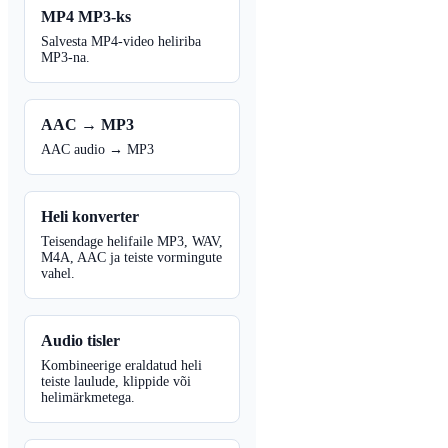
MP4 MP3-ks
Salvesta MP4-video heliriba
MP3-na.
AAC → MP3
AAC audio → MP3
Heli konverter
Teisendage helifaile MP3, WAV,
M4A, AAC ja teiste vormingute
vahel.
Audio tisler
Kombineerige eraldatud heli
teiste laulude, klippide või
helimärkmetega.