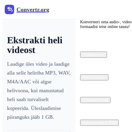
Convertr.org
Convertr.org
Konverteeri oma audio-, video-
formaadist teise online tasuta!
Ekstrakti heli
videost
Pildimuundur
Laadige üles video ja laadige
alla selle heliriba MP3, WAV,
Heli konverter
M4A/AAC või algse
helivoona, kui manustatud
heli saab turvaliselt
Videokonverter
kopeerida. Üleslaadimise
piiranguks jääb 1 GB.
Dokumendid & PDF