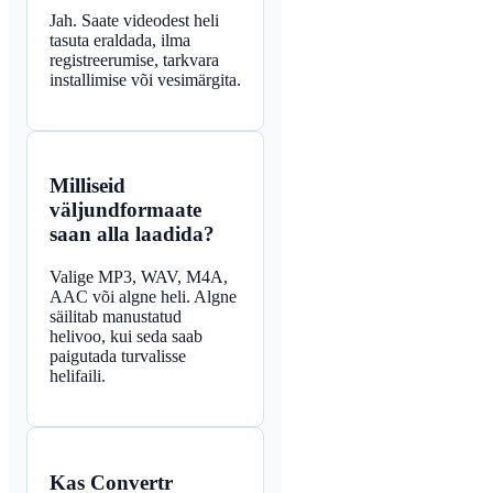
Jah. Saate videodest heli
tasuta eraldada, ilma
registreerumise, tarkvara
installimise või vesimärgita.
Milliseid
väljundformaate
saan alla laadida?
Valige MP3, WAV, M4A,
AAC või algne heli. Algne
säilitab manustatud
helivoo, kui seda saab
paigutada turvalisse
helifaili.
Kas Convertr