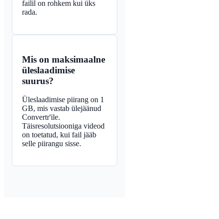
failil on rohkem kui üks
rada.
Mis on maksimaalne
üleslaadimise
suurus?
Üleslaadimise piirang on 1
GB, mis vastab ülejäänud
Convertr'ile.
Täisresolutsiooniga videod
on toetatud, kui fail jääb
selle piirangu sisse.