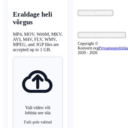
Eraldage heli
Arendaja tööriistad
võrgus
MP4, MOV, WebM, MKV,
Ettevõte & juriidiline teave
AVI, M4V, FLV, WMV,
Copyright ©
MPEG, and 3GP files are
Konvertr.org
Privaatsuspoliitik
accepted up to 1 GB.
2020 - 2026
Vali video või
lohista see siia
Faili pole valitud