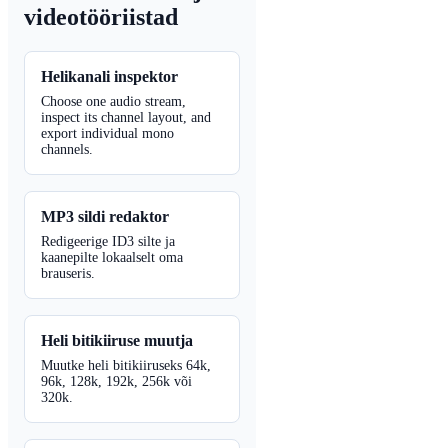
videotööriistad
Helikanali inspektor
Choose one audio stream,
inspect its channel layout, and
export individual mono
channels.
MP3 sildi redaktor
Redigeerige ID3 silte ja
kaanepilte lokaalselt oma
brauseris.
Heli bitikiiruse muutja
Muutke heli bitikiiruseks 64k,
96k, 128k, 192k, 256k või
320k.