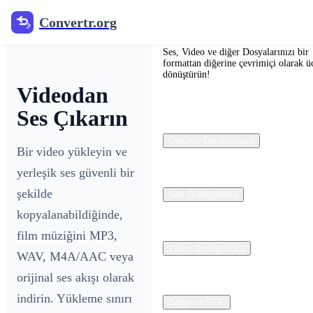
Convertr.org
Convertr.org
Ses, Video ve diğer Dosyalarınızı bir
formattan diğerine çevrimiçi olarak üc
dönüştürün!
Videodan
Ses Çıkarın
Görüntü Dönüştürücü
Bir video yükleyin ve
yerleşik ses güvenli bir
şekilde
Ses Dönüştürücü
kopyalanabildiğinde,
film müziğini MP3,
Video Dönüştürücü
WAV, M4A/AAC veya
orijinal ses akışı olarak
indirin. Yükleme sınırı
Belge ve PDF