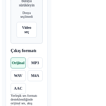
buraya
sürükleyin
Dosya
seçilmedi
Video
seç
Çıkış formatı
Orijinal
MP3
WAV
M4A
AAC
Yerleşik ses formatı
desteklendiğinde
orijinal ses, akış