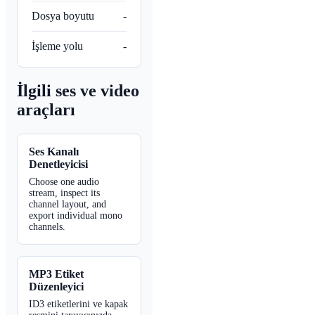
Dosya boyutu
-
İşleme yolu
-
İlgili ses ve video
araçları
Ses Kanalı
Denetleyicisi
Choose one audio
stream, inspect its
channel layout, and
export individual mono
channels.
MP3 Etiket
Düzenleyici
ID3 etiketlerini ve kapak