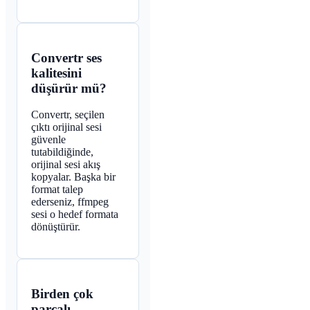
Convertr ses
kalitesini
düşürür mü?
Convertr, seçilen
çıktı orijinal sesi
güvenle
tutabildiğinde,
orijinal sesi akış
kopyalar. Başka bir
format talep
ederseniz, ffmpeg
sesi o hedef formata
dönüştürür.
Birden çok
parçalı