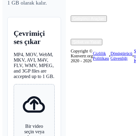
1 GB olarak kalır.
Geliştirici Araçları
Çevrimiçi
ses çıkar
Şirket ve Yasal
Copyright ©
Ş
Gizlilik
Dönüştürücü
MP4, MOV, WebM,
Konvertr.org
•
•
v
Politikası
Güvenliği
MKV, AVI, M4V,
2020 - 2026
K
FLV, WMV, MPEG,
and 3GP files are
accepted up to 1 GB.
Bir video
seçin veya