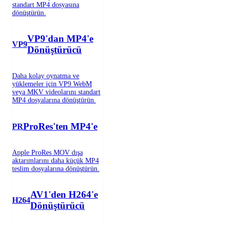
standart MP4 dosyasına
dönüştürün.
VP9'dan MP4'e
VP9
Dönüştürücü
Daha kolay oynatma ve
yüklemeler için VP9 WebM
veya MKV videolarını standart
MP4 dosyalarına dönüştürün.
ProRes'ten MP4'e
PR
Apple ProRes MOV dışa
aktarımlarını daha küçük MP4
teslim dosyalarına dönüştürün.
AV1'den H264'e
H264
Dönüştürücü