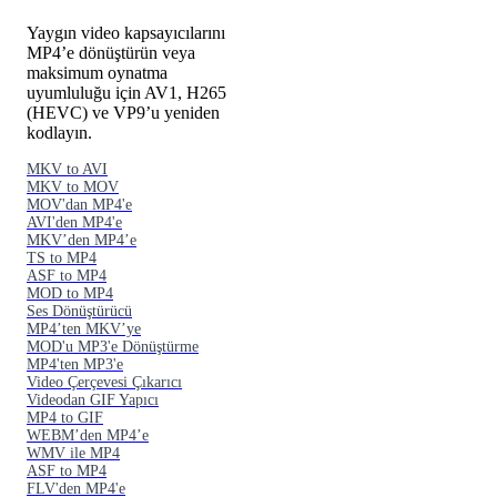
Yaygın video kapsayıcılarını
MP4’e dönüştürün veya
maksimum oynatma
uyumluluğu için AV1, H265
(HEVC) ve VP9’u yeniden
kodlayın.
MKV to AVI
MKV to MOV
MOV'dan MP4'e
AVI'den MP4'e
MKV’den MP4’e
TS to MP4
ASF to MP4
MOD to MP4
Ses Dönüştürücü
MP4’ten MKV’ye
MOD'u MP3'e Dönüştürme
MP4'ten MP3'e
Video Çerçevesi Çıkarıcı
Videodan GIF Yapıcı
MP4 to GIF
WEBM’den MP4’e
WMV ile MP4
ASF to MP4
FLV'den MP4'e