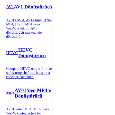
AV1 Dönüştürücü
AV1
AV01'i MP4, AV1'i mp4, H264
MP4, H 265 MP4 veya
WebM'yi tek bir AV1
dönüştürücü merkezinden
dönüştürün.
HEVC
HEVC
Dönüştürücü
Compare HEVC output formats
and settings before choosing a
codec or container.
AV01’den MP4’e
MP4
Dönüştürücü
AV01 video MP4, MKV veya
WebM konteynerleri bir