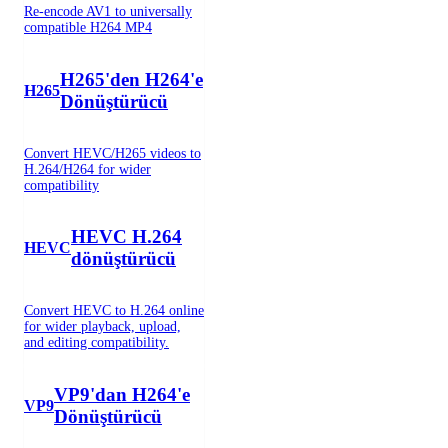
Re-encode AV1 to universally
compatible H264 MP4
H265'den H264'e
H265
Dönüştürücü
Convert HEVC/H265 videos to
H.264/H264 for wider
compatibility
HEVC H.264
HEVC
dönüştürücü
Convert HEVC to H.264 online
for wider playback, upload,
and editing compatibility.
VP9'dan H264'e
VP9
Dönüştürücü