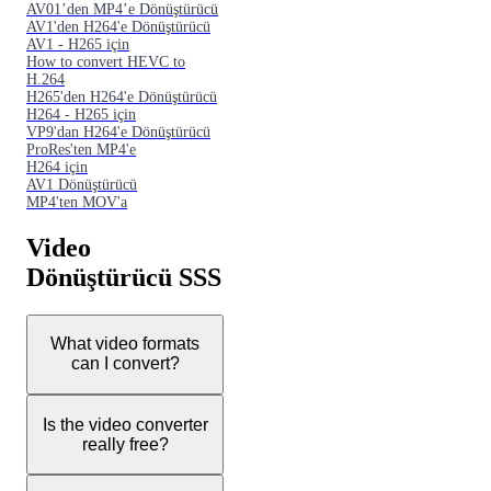
AV01’den MP4’e Dönüştürücü
AV1'den H264'e Dönüştürücü
AV1 - H265 için
How to convert HEVC to
H.264
H265'den H264'e Dönüştürücü
H264 - H265 için
VP9'dan H264'e Dönüştürücü
ProRes'ten MP4'e
H264 için
AV1 Dönüştürücü
MP4'ten MOV'a
Video
Dönüştürücü SSS
What video formats
can I convert?
Is the video converter
really free?