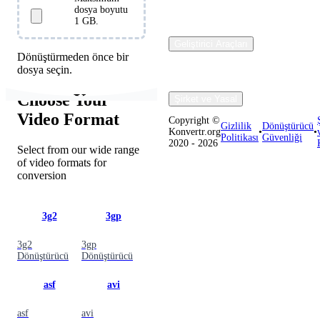
dosya boyutu
1 GB.
Geliştirici Araçları
Dönüştürmeden önce bir
dosya seçin.
Choose Your
Şirket ve Yasal
Video Format
Copyright ©
Gizlilik
Dönüştürücü
Konvertr.org
•
•
Politikası
Güvenliği
2020 - 2026
Select from our wide range
of video formats for
conversion
3g2
3gp
3g2
3gp
Dönüştürücü
Dönüştürücü
asf
avi
asf
avi