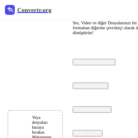
Convertr.org
Convertr.org
Ücretsiz
Çevrimiçi
Ses, Video ve diğer Dosyalarınızı bir
formattan diğerine çevrimiçi olarak ü
dönüştürün!
Video
Dönüştürücü
Görüntü Dönüştürücü
MP4, MOV, AVI,
WebM, MKV ve
50'den fazla video
formatını ücretsiz
Ses Dönüştürücü
çevrimiçi dönüştürün.
Kayıt gerektirmez.
Video Dönüştürücü
Veya
dosyaları
buraya
Dosyaları
bırakın.
Belge ve PDF
Seçin
Maksimum