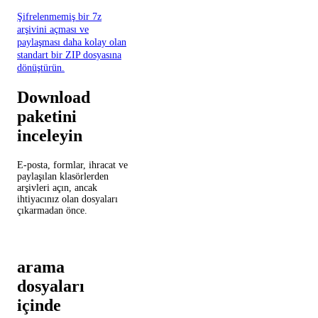
Şifrelenmemiş bir 7z
arşivini açması ve
paylaşması daha kolay olan
standart bir ZIP dosyasına
dönüştürün.
Download
paketini
inceleyin
E-posta, formlar, ihracat ve
paylaşılan klasörlerden
arşivleri açın, ancak
ihtiyacınız olan dosyaları
çıkarmadan önce.
arama
dosyaları
içinde