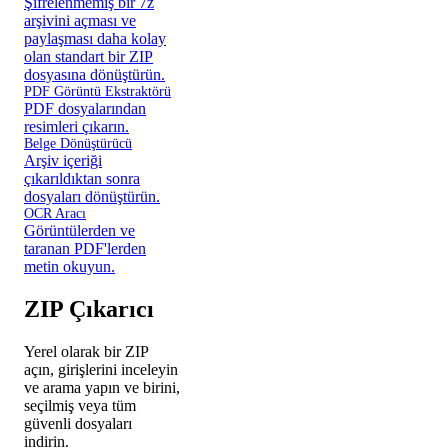
Şifrelenmemiş bir 7z
arşivini açması ve
paylaşması daha kolay
olan standart bir ZIP
dosyasına dönüştürün.
PDF Görüntü Ekstraktörü
PDF dosyalarından
resimleri çıkarın.
Belge Dönüştürücü
Arşiv içeriği
çıkarıldıktan sonra
dosyaları dönüştürün.
OCR Aracı
Görüntülerden ve
taranan PDF'lerden
metin okuyun.
ZIP Çıkarıcı
Yerel olarak bir ZIP
açın, girişlerini inceleyin
ve arama yapın ve birini,
seçilmiş veya tüm
güvenli dosyaları
indirin.