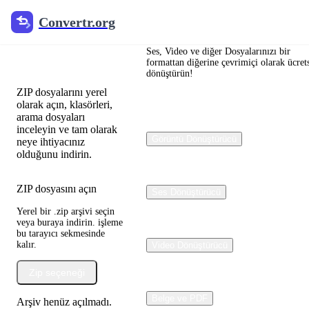
Convertr.org
Convertr.org
ZIP
Çıkarıcı
Ses, Video ve diğer Dosyalarınızı bir
formattan diğerine çevrimiçi olarak ücret
dönüştürün!
ZIP dosyalarını yerel
olarak açın, klasörleri,
arama dosyaları
inceleyin ve tam olarak
Görüntü Dönüştürücü
neye ihtiyacınız
olduğunu indirin.
ZIP dosyasını açın
Ses Dönüştürücü
Yerel bir .zip arşivi seçin
veya buraya indirin. işleme
bu tarayıcı sekmesinde
kalır.
Video Dönüştürücü
Zip seçeneği
Belge ve PDF
Arşiv henüz açılmadı.