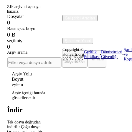
ZIP arşivini açmaya
hazırız.
Dosyalar
Geliştirici Araçları
0
Basınçsız boyut
0 B
seçilmiş
Şirket ve Yasal
0
Copyright ©
Şartl
Gizlilik
Dönüştürücü
Arşiv arama
Konvertr.org
•
•
ve
Görünür
Politikası
Güvenliği
Temizle
2020 - 2026
Koşu
Seçenekler
Arşiv Yolu
Boyut
eylem
Arşiv içeriği burada
gösterilecektir.
İndir
Tek dosya doğrudan
indirilir.Çoğu dosya
tarayıcınızda yeni bir