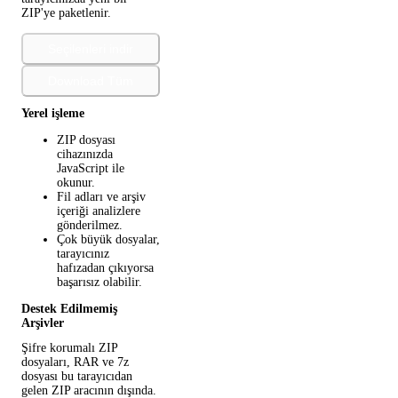
ZIP'ye paketlenir.
Seçilenleri indir
Download Tüm
Yerel işleme
ZIP dosyası
cihazınızda
JavaScript ile
okunur.
Fil adları ve arşiv
içeriği analizlere
gönderilmez.
Çok büyük dosyalar,
tarayıcınız
hafızadan çıkıyorsa
başarısız olabilir.
Destek Edilmemiş
Arşivler
Şifre korumalı ZIP
dosyaları, RAR ve 7z
dosyası bu tarayıcıdan
gelen ZIP aracının dışında.