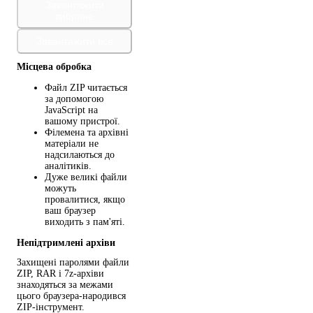
Завантажити
вибране
Завантажити все
Місцева обробка
Файл ZIP читається
за допомогою
JavaScript на
вашому пристрої.
Філемена та архівні
матеріали не
надсилаються до
аналітиків.
Дуже великі файли
можуть
провалитися, якщо
ваш браузер
виходить з пам'яті.
Непідтримлені архіви
Захищені паролями файли
ZIP, RAR і 7z-архіви
знаходяться за межами
цього браузера-народився
ZIP-інструмент.