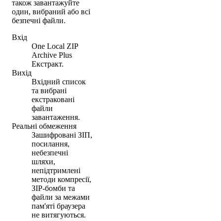
також завантажуйте
один, вибраний або всі
безпечні файли.
Вхід
One Local ZIP
Archive Plus
Екстракт.
Вихід
Вхідний список
та вибрані
екстраковані
файли
завантаження.
Реальні обмеження
Зашифровані ЗІП,
посилання,
небезпечні
шляхи,
непідтримлені
методи компресії,
ЗІP-бомби та
файли за межами
пам'яті браузера
не витягуються.