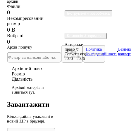
архіви
Файли
0
Інструменти розробника
Некомпресований
розмір
0 B
Вибрані
Компанія & юридичні
0
Авторське
Архів пошуку
право ©
Політика
Безпек
Вибір
•
Очистити
Convertr.org
конфіденційності
конвер
видимий
2020 - 2026
Архівний шлях
Розмір
Діяльність
Архівні матеріали
з'явиться тут.
Завантажити
Кілька файлів упаковані в
новий ZIP в браузері.