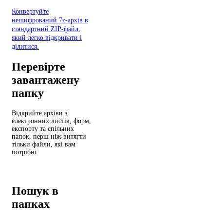
Конвертуйте
нешифрований 7z-архів в
стандартний ZIP-файл,
який легко відкривати і
ділитися.
Перевірте
завантажену
папку
Відкрийте архіви з
електронних листів, форм,
експорту та спільних
папок, перш ніж витягти
тільки файли, які вам
потрібні.
Пошук в
папках