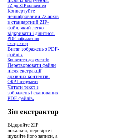
після їх вилучення.
7Z до ZIP конвертер
Конвертуйте
нешифрований 7z-архів
в стандартний ZIP-
файл, який легко
відкривати і ділитися.
PDF зображення
екстрактор
Витяг зображень з PDF-
файлів.
Конвертер документів
Перетворювати файли
після екстракції
архівних контентів.
ОКР інструмент
Читати текст з
зображень і сканованих
PDF-файлів.
Зіп екстрактор
Відкрийте ZIP
локально, перевірте і
шукайте його записи, а