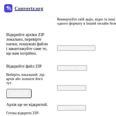
Convertr.org
Convertr.org
Зіп
екстрактор
Конвертуйте свій аудіо, відео та інші
одного формату в інший онлайн без
Відкрийте архіви ZIP
локально, перевірте
папки, пошукові файли
Конвертер зображень
і завантажуйте саме те,
що вам потрібно.
Відкрийте файл ZIP
Конвертер аудіо
Виберіть локальний .zip-
архів або залиште його
тут.
Відеоконвертер
Вибір ZIP
Архів ще не відкритий.
Документ і PDF
Готова відкрити ZIP-