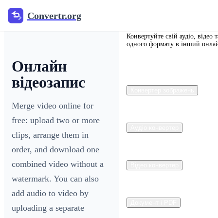
Convertr.org
Convertr.org
Конвертуйте свій аудіо, відео 
одного формату в інший онла
Онлайн
відеозапис
Конвертер зображень
Merge video online for
free: upload two or more
Аудіо конвертер
clips, arrange them in
order, and download one
combined video without a
Відео конвертер
watermark. You can also
add audio to video by
Документ і PDF
uploading a separate