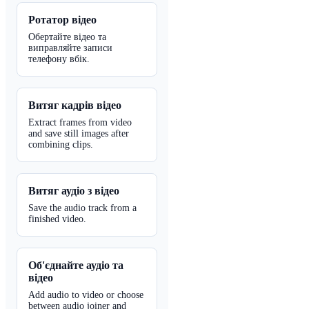
Ротатор відео
Обертайте відео та
виправляйте записи
телефону вбік.
Витяг кадрів відео
Extract frames from video
and save still images after
combining clips.
Витяг аудіо з відео
Save the audio track from a
finished video.
Об'єднайте аудіо та
відео
Add audio to video or choose
between audio joiner and