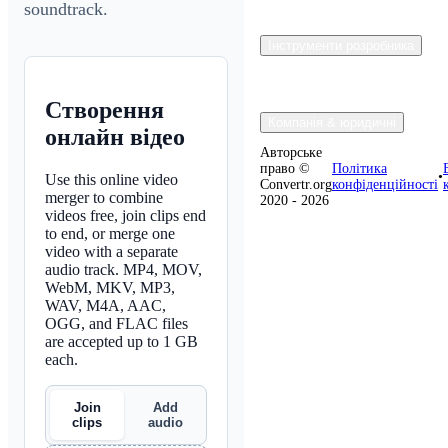
soundtrack.
Інструменти розробника
Створення
Компанія & юридичні
онлайн відео
Авторське
право ©
Політика
•
Use this online video
Convertr.org
конфіденційності
merger to combine
2020 - 2026
videos free, join clips end
to end, or merge one
video with a separate
audio track. MP4, MOV,
WebM, MKV, MP3,
WAV, M4A, AAC,
OGG, and FLAC files
are accepted up to 1 GB
each.
Join
Add
clips
audio