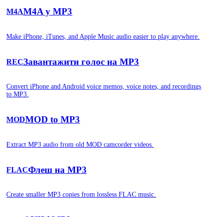
M4A у MP3
M4A
Make iPhone, iTunes, and Apple Music audio easier to play anywhere.
Завантажити голос на MP3
REC
Convert iPhone and Android voice memos, voice notes, and recordings
to MP3.
MOD to MP3
MOD
Extract MP3 audio from old MOD camcorder videos.
Флеш на MP3
FLAC
Create smaller MP3 copies from lossless FLAC music.