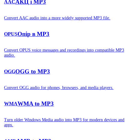
АКЦ і MP3
AAC
Convert AAC audio into a more widely supported MP3 file.
Опір в MP3
OPUS
Convert OPUS voice messages and recordings into compatible MP3
audio.
OGG to MP3
OGG
Convert OGG audio for phones, browsers, and media players.
WMA to MP3
WMA
Turn older Windows Media audio into MP3 for modern devices and
apps.