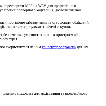
 вам перетворити MP3 на WAV для професійного
нує процес повторного кодування, дозволяючи вам
вати програмне забезпечення та створювати обліковий
ї, і завантажте результат за лічені секунди.
забезпечення сумісності з певним пристроєм або
 без втрат.
 або скористайтеся нашим
конвертер зображень
для JPG,
— ідеально підходить для архівування та професійного
M