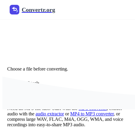
Convertr.org
Безкоштовний онлайн аудіо 
Найкращий онлайн-конвертер аудіо — безкоштов
бітрейт, частоту дискретизації та якість. Без ре
Choose a file before converting.
Popular MP3 tools
Перетворення в MP3
Need an MP3 file fast? Start with the
MP3 converter
, extract
audio with the
audio extractor
or
MP4 to MP3 converter
, or
compress large WAV, FLAC, M4A, OGG, WMA, and voice
recordings into easy-to-share MP3 audio.