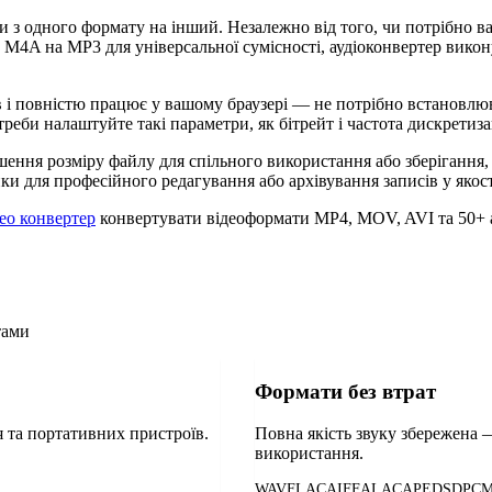
и з одного формату на інший. Незалежно від того, чи потрібно
M4A на MP3 для універсальної сумісності, аудіоконвертер вико
в і повністю працює у вашому браузері — не потрібно встановлю
реби налаштуйте такі параметри, як бітрейт і частота дискретизаці
ення розміру файлу для спільного використання або зберігання, 
ки для професійного редагування або архівування записів у якості
ео конвертер
конвертувати відеоформати MP4, MOV, AVI та 50+
тами
Формати без втрат
 та портативних пристроїв.
Повна якість звуку збережена 
використання.
WAV
FLAC
AIFF
ALAC
APE
DSD
PC