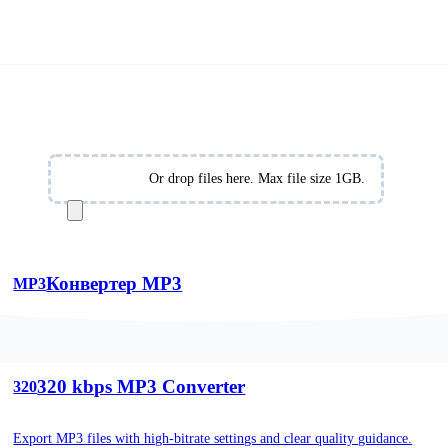
конвертер
но конвертуйте MP3, WAV, FLAC, M4A, OGG, AAC т
єстрації та встановлення — працює на будь-якому при
Choose Files
Or drop files here. Max file size 1GB.
Конвертер MP3
MP3
Convert audio and video files into MP3 for universal playback.
320 kbps MP3 Converter
320
Export MP3 files with high-bitrate settings and clear quality guidance.