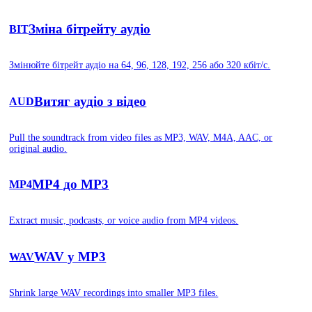
Зміна бітрейту аудіо
BIT
Змінюйте бітрейт аудіо на 64, 96, 128, 192, 256 або 320 кбіт/с.
Витяг аудіо з відео
AUD
Pull the soundtrack from video files as MP3, WAV, M4A, AAC, or
original audio.
MP4 до MP3
MP4
Extract music, podcasts, or voice audio from MP4 videos.
WAV у MP3
WAV
Shrink large WAV recordings into smaller MP3 files.