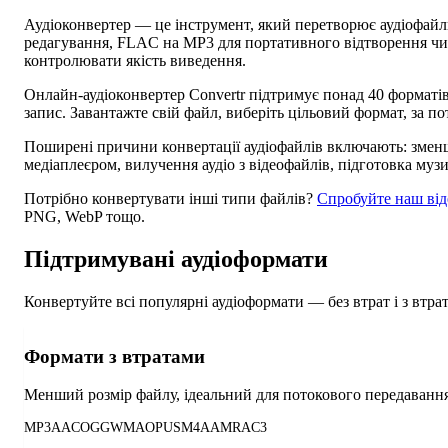
Аудіоконвертер — це інструмент, який перетворює аудіофайл
редагування, FLAC на MP3 для портативного відтворення чи 
контролювати якість виведення.
Онлайн-аудіоконвертер Convertr підтримує понад 40 форматі
запис. Завантажте свій файл, виберіть цільовий формат, за пот
Поширені причини конвертації аудіофайлів включають: зменш
медіаплеєром, вилучення аудіо з відеофайлів, підготовка музи
Потрібно конвертувати інші типи файлів?
Спробуйте наш від
PNG, WebP тощо.
Підтримувані аудіоформати
Конвертуйте всі популярні аудіоформати — без втрат і з втра
Формати з втратами
Менший розмір файлу, ідеальний для потокового передавання
MP3
AAC
OGG
WMA
OPUS
M4A
AMR
AC3