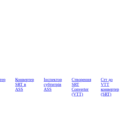
тер
Конвертер
Інспектор
Створення
Стт до
SRT в
субтитрів
SRT
VTT
ASS
ASS
Converter
конвертер
(VTT)
(SRT)