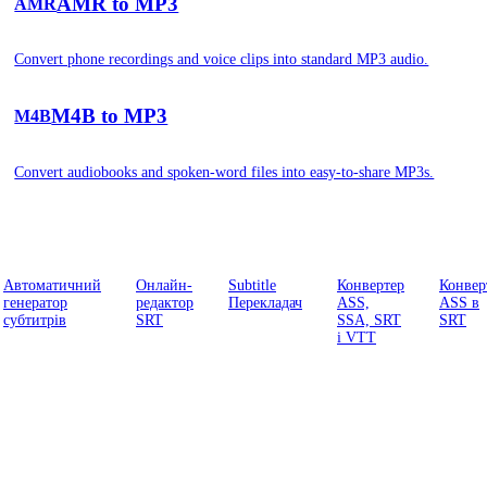
AMR to MP3
AMR
Convert phone recordings and voice clips into standard MP3 audio.
M4B to MP3
M4B
Convert audiobooks and spoken-word files into easy-to-share MP3s.
Автоматичний
Онлайн-
Subtitle
Конвертер
Конвер
генератор
редактор
Перекладач
ASS,
ASS в
субтитрів
SRT
SSA, SRT
SRT
і VTT