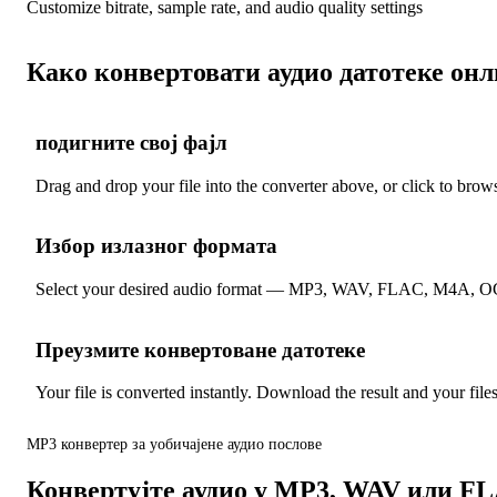
Customize bitrate, sample rate, and audio quality settings
Како конвертовати аудио датотеке он
подигните свој фајл
1
Drag and drop your file into the converter above, or click to brow
Избор излазног формата
2
Select your desired audio format — MP3, WAV, FLAC, M4A, OG
Преузмите конвертоване датотеке
3
Your file is converted instantly. Download the result and your file
MP3 конвертер за уобичајене аудио послове
Конвертујте аудио у MP3, WAV или FL