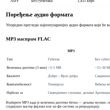
AIFF
Без губитака
1,411 kbps
Поређење аудио формата
Упоредни прегледи најпопуларнијих аудио формата који ће в
MP3 наспрам FLAC
MP3
Тип
Губитак
Без губит
Величина датотеке (3 мин)
~3–5 MB
~15–30 M
Квалитет
Добро – Врло добро
Савршено
Компатибилност
Универсал
Већина м
Најбоље за
Свакодневно слушање, дељење
Архивира
Изаберите MP3 када је величина датотеке битна — дељење музике, 
студијских мастер фајлова или хи-фи система за репродукцију.