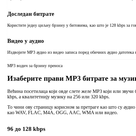
Доследан битрате
Користите једну циљну брзину у битовима, као што је 128 kbps за гов
Видео у аудио
Издвојите MP3 аудио из видео записа поред обичних аудио датотека к
MP3 водич за брзину преноса
Изаберите прави MP3 битрате за музи
Већина посетилаца који овде слете желе MP3 који или звучи 
kbps, а квалитетнију музику на 256 или 320 kbps.
То чини ову страницу корисном за претраге као што су аудио
као WAV, FLAC, M4A, OGG, AAC, WMA или видео.
96 до 128 kbps