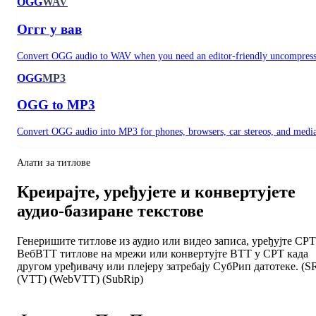
OGG
WAV
Оггг у вав
Convert OGG audio to WAV when you need an editor-friendly uncompresse
OGG
MP3
OGG to MP3
Convert OGG audio into MP3 for phones, browsers, car stereos, and media
Алати за титлове
Креирајте, уређујете и конвертујете
аудио-базиране текстове
Генеришите титлове из аудио или видео записа, уређујте СРТ
ВебВТТ титлове на мрежи или конвертујте ВТТ у СРТ када
другом уређивачу или плејеру затребају СубРип датотеке. (S
(VTT) (WebVTT) (SubRip)