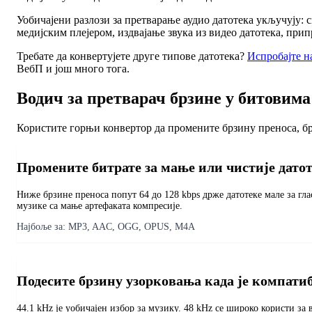
Уобичајени разлози за претварање аудио датотека укључују
медијским плејером, издвајање звука из видео датотека, пр
Требате да конвертујете друге типове датотека?
Испробајте н
ВебП и још много тога.
Водич за претварач брзине у битовима
Користите горњи конвертор да промените брзину преноса, брз
Промените битрате за мање или чистије дато
Ниже брзине преноса попут 64 до 128 kbps држе датотеке мале за гла
музике са мање артефаката компресије.
Најбоље за:
MP3, AAC, OGG, OPUS, M4A
Подесите брзину узорковања када је компати
44.1 kHz је уобичајен избор за музику. 48 kHz се широко користи з