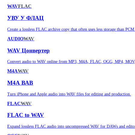
WAV
FLAC
УВУ У ФЛАЦ
Create a lossless FLAC archive copy that often uses less storage than PC
AUDIO
WAV
WAV Цонвертер
Convert audio to WAV online from MP3, M4A, FLAC, OGG, MP4, MOV,
M4A
WAV
М4А ВАВ
Turn iPhone and Apple audio into WAV files for editing and production.
FLAC
WAV
FLAC to WAV
Expand lossless FLAC audio into uncompressed WAV for DAWs and edito