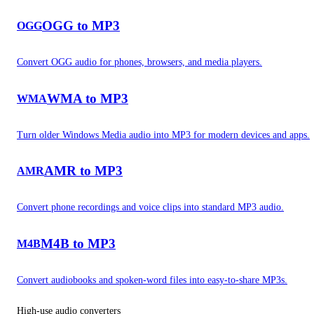
OGG to MP3
OGG
Convert OGG audio for phones, browsers, and media players.
WMA to MP3
WMA
Turn older Windows Media audio into MP3 for modern devices and apps.
AMR to MP3
AMR
Convert phone recordings and voice clips into standard MP3 audio.
M4B to MP3
M4B
Convert audiobooks and spoken-word files into easy-to-share MP3s.
High-use audio converters