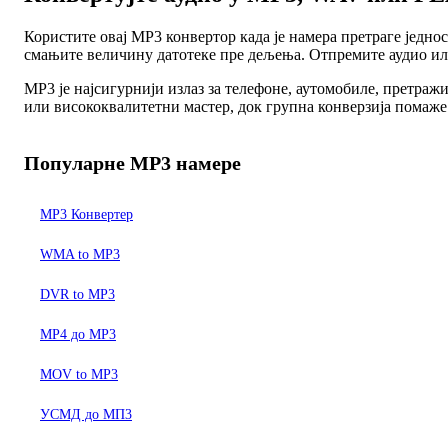
Користите овај MP3 конвертор када је намера претраге једно
смањите величину датотеке пре дељења. Отпремите аудио или
MP3 је најсигурнији излаз за телефоне, аутомобиле, претраж
или висококвалитетни мастер, док групна конверзија помаже к
Популарне MP3 намере
MP3 Конвертер
WMA to MP3
DVR to MP3
MP4 до MP3
MOV to MP3
УСМД до МП3