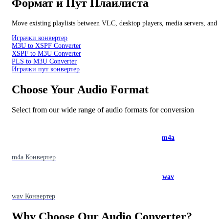
Формат и Пут Плаилиста
Move existing playlists between VLC, desktop players, media servers, and 
Играчки конвертер
M3U to XSPF Converter
XSPF to M3U Converter
PLS to M3U Converter
Играчки пут конвертер
Choose Your Audio Format
Select from our wide range of audio formats for conversion
m4a
m4a
Конвертер
wav
wav
Конвертер
Why Choose Our Audio Converter?