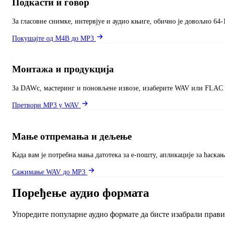
Подкасти и говор
За гласовне снимке, интервјуе и аудио књиге, обично је довољно 64-
Покушајте од M4B до MP3
Монтажа и продукција
За DAWс, мастеринг и поновљене извозе, изаберите WAV или FLAC та
Претвори MP3 у WAV
Мање отпремања и дељење
Када вам је потребна мања датотека за е-пошту, апликације за ћаск
Сажимање WAV до MP3
Поређење аудио формата
Упоредите популарне аудио формате да бисте изабрали прави 