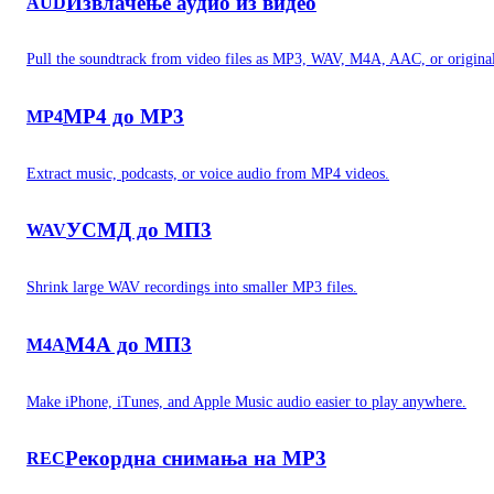
Извлачење аудио из видео
AUD
Pull the soundtrack from video files as MP3, WAV, M4A, AAC, or original
MP4 до MP3
MP4
Extract music, podcasts, or voice audio from MP4 videos.
УСМД до МП3
WAV
Shrink large WAV recordings into smaller MP3 files.
М4А до МП3
M4A
Make iPhone, iTunes, and Apple Music audio easier to play anywhere.
Рекордна снимања на MP3
REC