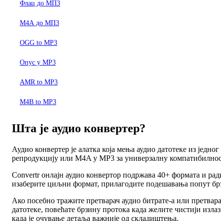
Флац до МП3
М4А до МП3
OGG to MP3
Опус у MP3
AMR to MP3
M4B to MP3
Шта је аудио конвертер?
Аудио конвертер је алатка која мења аудио датотеке из једн
репродукцију или M4A у MP3 за универзалну компатибилност
Convertr онлајн аудио конвертор подржава 40+ формата и ра
изаберите циљни формат, прилагодите подешавања попут брзи
Ако посебно тражите претварач аудио битрате-а или претвара
датотеке, повећате брзину протока када желите чистији изла
када је очување детаља важније од складиштења.