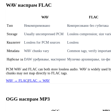
WAV наспрам FLAC
WAV
FLAC
Тип
Некомпримовано
Компресовани без губитака
Storage
Usually uncompressed PCM
Lossless compression; size vari
Квалитет
Lossless for PCM sources
Lossless
Metadata
WAV chunks vary
Common tags; verify important
Најбоље за
DAW уређивање, мастеринг
Музичко архивирање, хи-фи
PCM WAV and FLAC can both store lossless audio. WAV is widely used by re
chunks may not map directly to FLAC tags.
WAV → FLAC
|
FLAC → WAV
OGG наспрам MP3