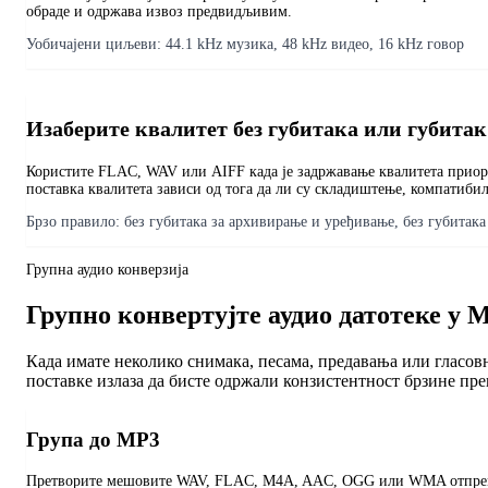
обраде и одржава извоз предвидљивим.
Уобичајени циљеви:
44.1 kHz музика, 48 kHz видео, 16 kHz говор
Изаберите квалитет без губитака или губитак
Користите FLAC, WAV или AIFF када је задржавање квалитета приор
поставка квалитета зависи од тога да ли су складиштење, компатиби
Брзо правило:
без губитака за архивирање и уређивање, без губитак
Групна аудио конверзија
Групно конвертујте аудио датотеке у 
Када имате неколико снимака, песама, предавања или гласов
поставке излаза да бисте одржали конзистентност брзине прен
Група до MP3
Претворите мешовите WAV, FLAC, M4A, AAC, OGG или WMA отпремањ