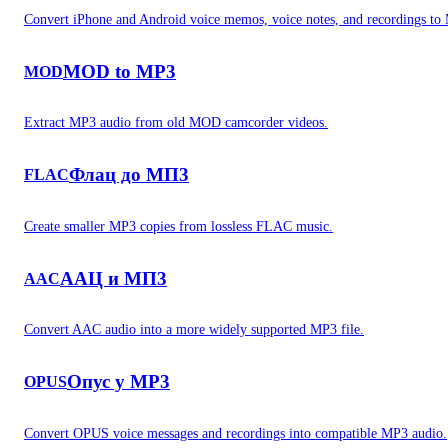
Convert iPhone and Android voice memos, voice notes, and recordings to
MOD to MP3
MOD
Extract MP3 audio from old MOD camcorder videos.
Флац до МП3
FLAC
Create smaller MP3 copies from lossless FLAC music.
ААЦ и МП3
AAC
Convert AAC audio into a more widely supported MP3 file.
Опус у MP3
OPUS
Convert OPUS voice messages and recordings into compatible MP3 audio.