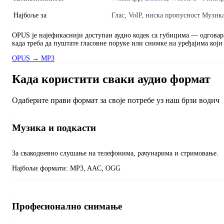
Најбоље за
Глас, VoIP, ниска пропусност
Музика
OPUS је најефикаснији доступан аудио кодек са губицима — одговар
када треба да пуштате гласовне поруке или снимке на уређајима кој
OPUS → MP3
Када користити сваки аудио формат
Одаберите прави формат за своје потребе уз наш брзи водич
Музика и подкасти
За свакодневно слушање на телефонима, рачунарима и стримовање.
Најбољи формати:
MP3, AAC, OGG
Професионално снимање