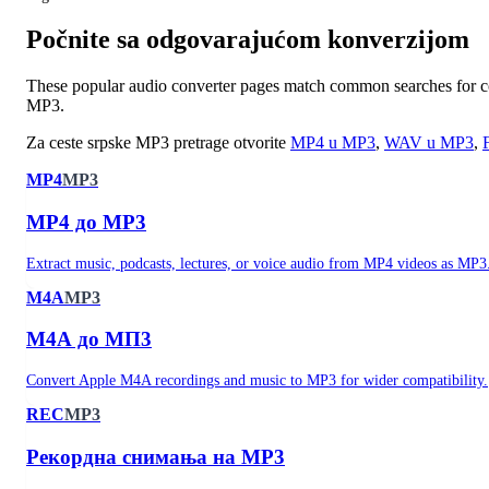
Počnite sa odgovarajućom konverzijom
These popular audio converter pages match common searches fo
MP3.
Za ceste srpske MP3 pretrage otvorite
MP4 u MP3
,
WAV u MP3
,
MP4
MP3
MP4 до MP3
Extract music, podcasts, lectures, or voice audio from MP4 videos as MP3
M4A
MP3
М4А до МП3
Convert Apple M4A recordings and music to MP3 for wider compatibility.
REC
MP3
Рекордна снимања на MP3