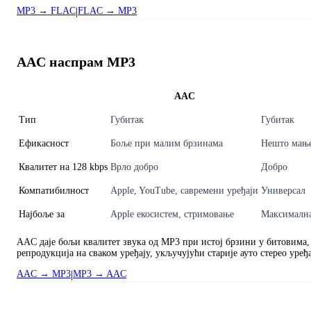
MP3 → FLAC
|
FLAC → MP3
AAC наспрам MP3
AAC
Тип
Губитак
Губитак
Ефикасност
Боље при малим брзинама
Нешто мање
Квалитет на 128 kbps
Врло добро
Добро
Компатибилност
Apple, YouTube, савремени уређаји
Универсал
Најбоље за
Apple екосистем, стримовање
Максимална
AAC даје бољи квалитет звука од MP3 при истој брзини у битовима, 
репродукција на сваком уређају, укључујући старије ауто стерео уређа
AAC → MP3
|
MP3 → AAC