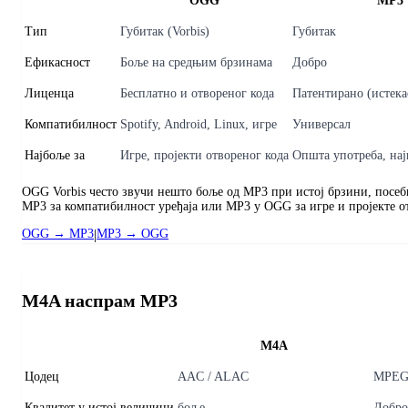
OGG
MP3
Тип
Губитак (Vorbis)
Губитак
Ефикасност
Боље на средњим брзинама
Добро
Лиценца
Бесплатно и отвореног кода
Патентирано (истека
Компатибилност
Spotify, Android, Linux, игре
Универсал
Најбоље за
Игре, пројекти отвореног кода
Општа употреба, на
OGG Vorbis често звучи нешто боље од MP3 при истој брзини, посеб
MP3 за компатибилност уређаја или MP3 у OGG за игре и пројекте о
OGG → MP3
|
MP3 → OGG
M4A наспрам MP3
M4A
Цодец
AAC / ALAC
MPEG-
Квалитет у истој величини
боље
Добро