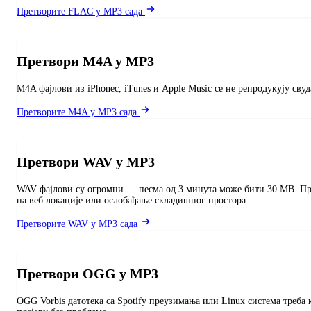
Претворите FLAC у MP3 сада
Претвори M4A у MP3
M4A фајлови из iPhoneс, iTunes и Apple Music се не репродукују сву
Претворите M4A у MP3 сада
Претвори WAV у MP3
WAV фајлови су огромни — песма од 3 минута може бити 30 MB. Пре
на веб локације или ослобађање складишног простора.
Претворите WAV у MP3 сада
Претвори OGG у MP3
OGG Vorbis датотека са Spotify преузимања или Linux система треб