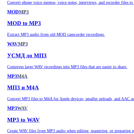
Convert phone voice memos, voice notes, interviews, and recorder files t
MOD
MP3
MOD to MP3
Extract MP3 audio from old MOD camcorder recordings.
WAV
MP3
УСМД до МП3
Compress large WAV recordings into MP3 files that are easier to share.
MP3
M4A
МП3 и М4А
Convert MP3 files to M4A for Apple devices, smaller uploads, and AAC a
MP3
WAV
MP3 to WAV
Create WAV files from MP3 audio when editing, mastering, or preparing pr