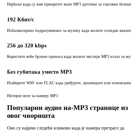
Најбоље када су вам приоритет мале MP3 датотеке за гласовне белешк
192 Кбит/с
Избалансирано подразумевано за музику када желите солидан квалит
256 до 320 kbps
Користите веће брзине преноса када желите чистији MP3 излаз за м
Без губитака уместо MP3
Изаберите WAV или FLAC када уређујете, архивирате или поновљени
Интерне везе за намеру MP3
Популарни аудио на-MP3 странице из
овог чворишта
Ово су најјачи следећи кликови када је намера претраге да