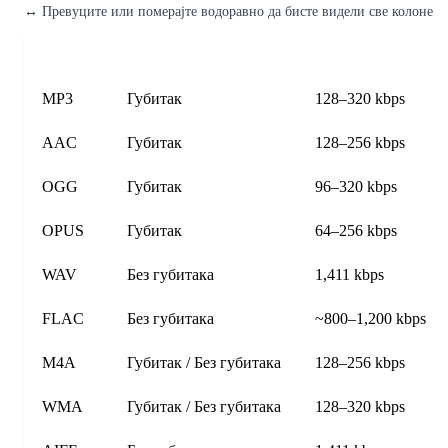
↔
Превуците или померајте водоравно да бисте видели све колоне
Формат
Тип
Типична брзина пре
MP3
Губитак
128–320 kbps
AAC
Губитак
128–256 kbps
OGG
Губитак
96–320 kbps
OPUS
Губитак
64–256 kbps
WAV
Без губитака
1,411 kbps
FLAC
Без губитака
~800–1,200 kbps
M4A
Губитак / Без губитака
128–256 kbps
WMA
Губитак / Без губитака
128–320 kbps