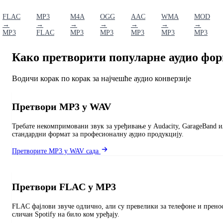
FLAC
MP3
M4A
OGG
AAC
WMA
MOD
→
→
→
→
→
→
→
MP3
FLAC
MP3
MP3
MP3
MP3
MP3
Како претворити популарне аудио фор
Водичи корак по корак за најчешће аудио конверзије
Претвори MP3 у WAV
Требате некомпримовани звук за уређивање у Audacity, GarageBand и
стандардни формат за професионалну аудио продукцију.
Претворите MP3 у WAV сада
Претвори FLAC у MP3
FLAC фајлови звуче одлично, али су превелики за телефоне и пренос
сличан Spotify на било ком уређају.