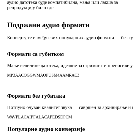
аудио датотека буде компатибилна, мања или лакша за
репродукцију било где.
Подржани аудио формати
Конвертујте између свих популарних аудио формата — без гу
Формати са губитком
Мање величине датотека, идеалне за стриминг и преносиве у
MP3
AAC
OGG
WMA
OPUS
M4A
AMR
AC3
Формати без губитака
Потпуно очуван квалитет звука — савршен за архивирање и 
WAV
FLAC
AIFF
ALAC
APE
DSD
PCM
Популарне аудио конверзије