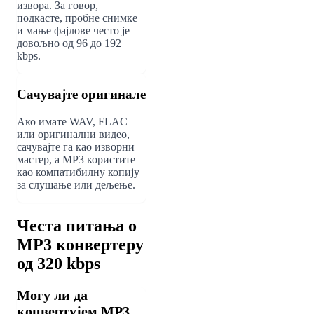
извора. За говор,
подкасте, пробне снимке
и мање фајлове често је
довољно од 96 до 192
kbps.
Сачувајте оригинале
Ако имате WAV, FLAC
или оригинални видео,
сачувајте га као изворни
мастер, а MP3 користите
као компатибилну копију
за слушање или дељење.
Честа питања о
MP3 конвертеру
од 320 kbps
Могу ли да
конвертујем MP3