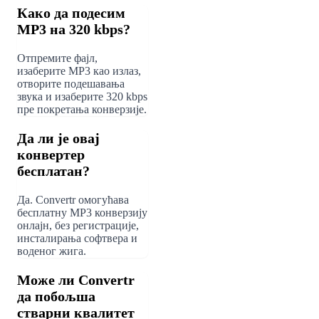
Како да подесим
MP3 на 320 kbps?
Отпремите фајл,
изаберите MP3 као излаз,
отворите подешавања
звука и изаберите 320 kbps
пре покретања конверзије.
Да ли је овај
конвертер
бесплатан?
Да. Convertr омогућава
бесплатну MP3 конверзију
онлајн, без регистрације,
инсталирања софтвера и
воденог жига.
Може ли Convertr
да побољша
стварни квалитет