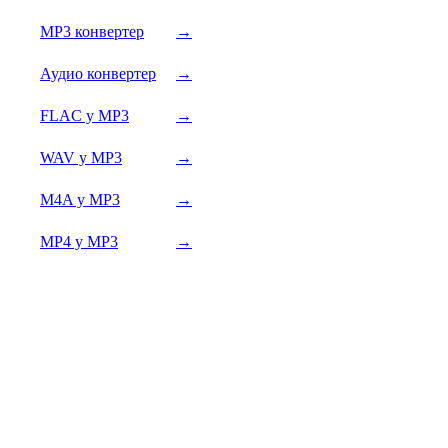
MP3 конвертер
→
Аудио конвертер
→
FLAC у MP3
→
WAV у MP3
→
M4A у MP3
→
MP4 у MP3
→