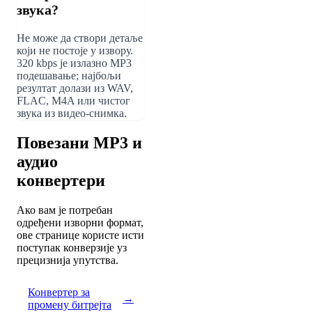
звука?
Не може да створи детаље
који не постоје у извору.
320 kbps је излазно MP3
подешавање; најбољи
резултат долази из WAV,
FLAC, M4A или чистог
звука из видео-снимка.
Повезани MP3 и
аудио
конвертери
Ако вам је потребан
одређени изворни формат,
ове странице користе исти
поступак конверзије уз
прецизнија упутства.
Конвертер за
→
промену битрејта