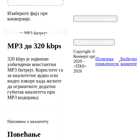
Изаберите фајл пре
конверзије.
Алати за програмере
Излазни MP3 битрејт
Компанија и правни
MP3 до 320 kbps
Copyright ©
Конверт.орг
320 kbps је највиши
Политика
Безбедно
2020 -
•
приватности
конверте
уобичајени константни
<ПХ0>
MP3 битрејт. Користите га
2026
за квалитетне аудио или
видео изворе када желите
да ограничите додатни
губитак квалитета при
MP3 кодирању.
Напомена о квалитету
Повећање