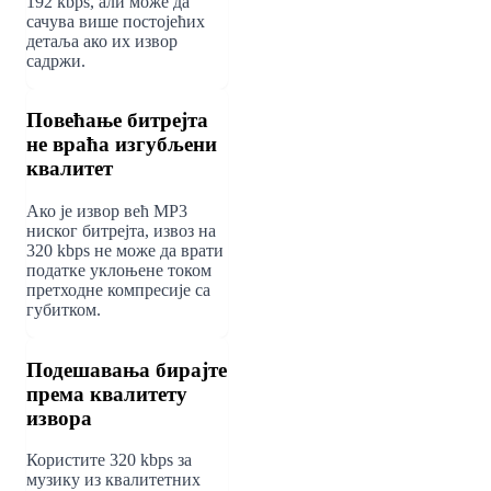
192 kbps, али може да
сачува више постојећих
детаља ако их извор
садржи.
Повећање битрејта
не враћа изгубљени
квалитет
Ако је извор већ MP3
ниског битрејта, извоз на
320 kbps не може да врати
податке уклоњене током
претходне компресије са
губитком.
Подешавања бирајте
према квалитету
извора
Користите 320 kbps за
музику из квалитетних