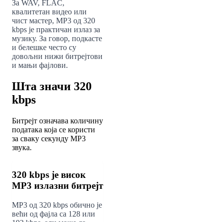
За WAV, FLAC,
квалитетан видео или
чист мастер, MP3 од 320
kbps је практичан излаз за
музику. За говор, подкасте
и белешке често су
довољни нижи битрејтови
и мањи фајлови.
Шта значи 320
kbps
Битрејт означава количину
података која се користи
за сваку секунду MP3
звука.
320 kbps је висок
MP3 излазни битрејт
MP3 од 320 kbps обично је
већи од фајла са 128 или