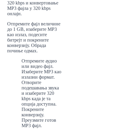
320 kbps и конвертовање
MP3 фајла у 320 kbps
онлајн.
Отпремите фајл величине
до 1 GB, изаберите MP3
као излаз, подесите
битрејт и покрените
конверзију. Обрада
почиње одмах.
Отпремите аудио
1
или видео фајл.
Изаберите MP3 као
2
излазни формат.
Отворите
подешавања звука
3
и изаберите 320
kbps када је та
опција доступна.
Покрените
4
конверзију.
Преузмите готов
5
MP3 фајл.