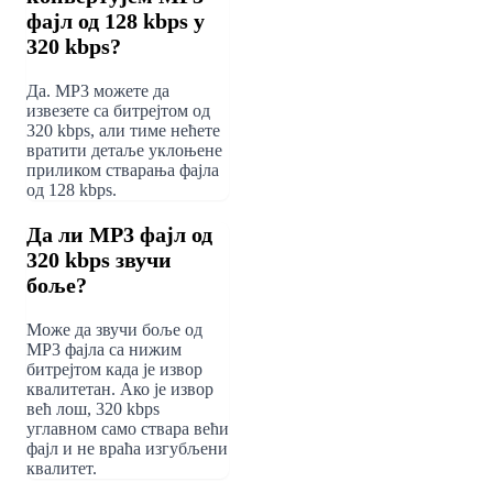
фајл од 128 kbps у
320 kbps?
Да. MP3 можете да
извезете са битрејтом од
320 kbps, али тиме нећете
вратити детаље уклоњене
приликом стварања фајла
од 128 kbps.
Да ли MP3 фајл од
320 kbps звучи
боље?
Може да звучи боље од
MP3 фајла са нижим
битрејтом када је извор
квалитетан. Ако је извор
већ лош, 320 kbps
углавном само ствара већи
фајл и не враћа изгубљени
квалитет.