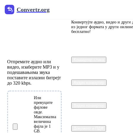
Convertr.org
Convertr.org
Бесплатан
онлајн 320
Конвертујте аудио, видео и друге 
из једног формата у други онлине
бесплатно!
kbps MP3
конвертер
Конвертер слика
Отпремите аудио или
видео, изаберите MP3 и у
подешавањима звука
поставите излазни битрејт
до 320 kbps.
Аудио конвертер
Или
превуците
Видео конвертер
фајлове
Изаберите
овде.
фајлове
Максимална
величина
фајла је 1
Документ и ПДФ
GB.