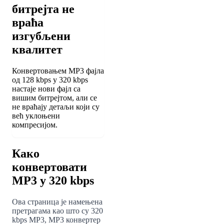
битрејта не
враћа
изгубљени
квалитет
Конвертовањем MP3 фајла
од 128 kbps у 320 kbps
настаје нови фајл са
вишим битрејтом, али се
не враћају детаљи који су
већ уклоњени
компресијом.
Како
конвертовати
MP3 у 320 kbps
Ова страница је намењена
претрагама као што су 320
kbps MP3, MP3 конвертер