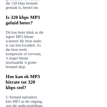
die 128 kbps bestand
gemaak is, herstel nie.
Is 320 kbps MP3
geluid beter?
Dit kan beter klink as die
lagere MP3 bitrate
wanneer die bron audio
is van hoë kwaliteit. As
die bron reeds
kompressie of vervorm,
'n hoger bitrate
hoofsaaklik 'n groter
bestand skep.
Hoe kan ek MP3
bitrate tot 320
kbps stel?
U bestand uploadeer,
kies MP3 as die uitgang,
oop die audio-instellings