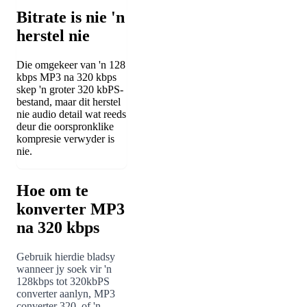
Bitrate is nie 'n
herstel nie
Die omgekeer van 'n 128
kbps MP3 na 320 kbps
skep 'n groter 320 kbPS-
bestand, maar dit herstel
nie audio detail wat reeds
deur die oorspronklike
kompresie verwyder is
nie.
Hoe om te
konverter MP3
na 320 kbps
Gebruik hierdie bladsy
wanneer jy soek vir 'n
128kbps tot 320kbPS
converter aanlyn, MP3
converter 320, of 'n