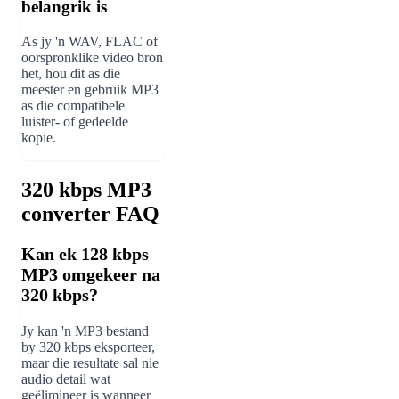
belangrik is
As jy 'n WAV, FLAC of
oorspronklike video bron
het, hou dit as die
meester en gebruik MP3
as die compatibele
luister- of gedeelde
kopie.
320 kbps MP3
converter FAQ
Kan ek 128 kbps
MP3 omgekeer na
320 kbps?
Jy kan 'n MP3 bestand
by 320 kbps eksporteer,
maar die resultate sal nie
audio detail wat
geëlimineer is wanneer