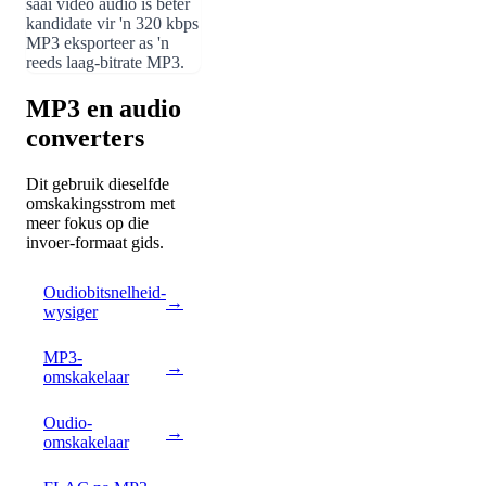
saai video audio is beter
kandidate vir 'n 320 kbps
MP3 eksporteer as 'n
reeds laag-bitrate MP3.
MP3 en audio
converters
Dit gebruik dieselfde
omskakingsstrom met
meer fokus op die
invoer-formaat gids.
Oudiobitsnelheid-
→
wysiger
MP3-
→
omskakelaar
Oudio-
→
omskakelaar