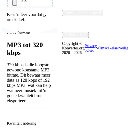
GB.
Ontwikkelaarnutsgoed
Kies 'n lêer voordat jy
omskakel.
Uitset formaat
Bedryf & Wet
MP3 tot 320
Copyright ©
Privacy
Konverter.org
•
Omskakelaarveili
beleid
kbps
2020 - 2026
320 kbps is die hoogste
gewone konstante MP3
bitrate. Dit bewaar meer
data as 128 kbps of 192
kbps MP3, wat kan help
wanneer musiek uit 'n
goeie kwaliteit bron
eksporteer.
Kwaliteit notering