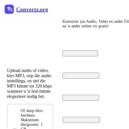
Convertr.org
Convertr.org
320 kbps
MP3
Konverter jou Audio, Video en ander Fil
na 'n ander online vir gratis!
Converter
Online
Gratis
Beeldomskakelaar
Upload audio of video,
kies MP3, oop die audio
Oudio-omskakelaar
instellings, en stel die
MP3 bitrate tot 320 kbps
wanneer u 'n hoë-bitrate
eksporteer nodig het.
Video-omskakelaar
Of sleep lêers
hierheen.
Kies
Maksimum
Dokumente en PDF
lêers
lêergrootte: 1