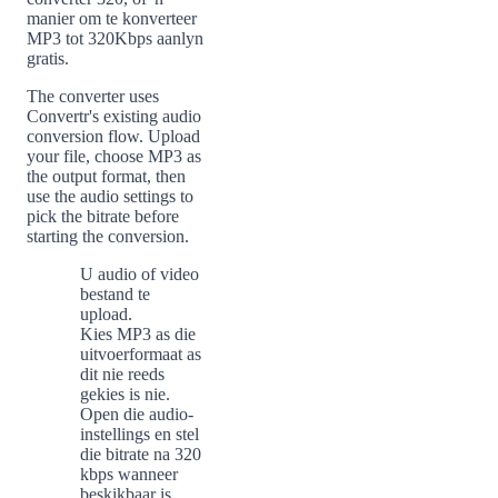
manier om te konverteer
MP3 tot 320Kbps aanlyn
gratis.
The converter uses
Convertr's existing audio
conversion flow. Upload
your file, choose MP3 as
the output format, then
use the audio settings to
pick the bitrate before
starting the conversion.
U audio of video
1
bestand te
upload.
Kies MP3 as die
uitvoerformaat as
2
dit nie reeds
gekies is nie.
Open die audio-
instellings en stel
3
die bitrate na 320
kbps wanneer
beskikbaar is.