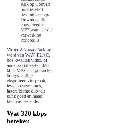
Klik op Convert
4
om die MP3
bestand te skep.
Download die
converteerde
5
MP3 wanneer die
verwerking
voltooid is.
Vir musiek wat afgekom
word van WAV, FLAC,
hoë kwaliteit video, of
ander saai meester, 320
kbps MP3 is 'n praktieke
hoogwaardige
eksporteer. vir spraak,
lesse en stem notes,
lagere bitrate dikwels
klink goed en maak
kleinere bestande.
Wat 320 kbps
beteken