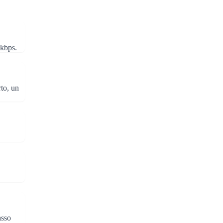
 kbps.
rto, un
asso