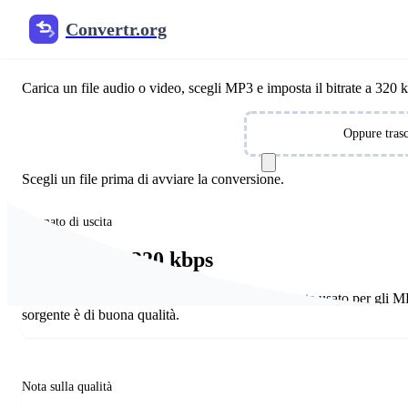
Convertr.org
Convertitore MP3 320 kbps onl
Carica un file audio o video, scegli MP3 e imposta il bitrate a 320 k
Scegliere i file
Oppure trasc
Scegli un file prima di avviare la conversione.
Formato di uscita
MP3 fino a 320 kbps
320 kbps è il bitrate costante più alto comunemente usato per gli M
sorgente è di buona qualità.
Nota sulla qualità