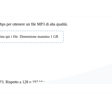
ine gratis
bps per ottenere un file MP3 di alta qualità.
ina qui i file. Dimensione massima 1 GB.
P3. Rispetto a 128 o 192 kbps, può conservare più dettagli quando il fil