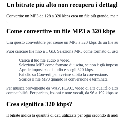
Un bitrate più alto non recupera i dettagl
Convertire un MP3 da 128 a 320 kbps crea un file più grande, ma no
Come convertire un file MP3 a 320 kbps
Usa questo convertitore per creare un MP3 a 320 kbps da un file aud
Puoi caricare file fino a 1 GB. Seleziona MP3 come formato di uscit
1
Carica il tuo file audio o video.
2
Seleziona MP3 come formato di uscita, se non è già imposta
3
Apri le impostazioni audio e scegli 320 kbps.
4
Fai clic su Converti per avviare subito la conversione.
5
Scarica il file MP3 quando la conversione è terminata.
Per musica proveniente da WAV, FLAC, video di alta qualità o altre 
compatibilità. Per parlato, lezioni e note vocali, da 96 a 192 kbps s
Cosa significa 320 kbps?
Il bitrate indica la quantità di dati utilizzata per ogni secondo di a