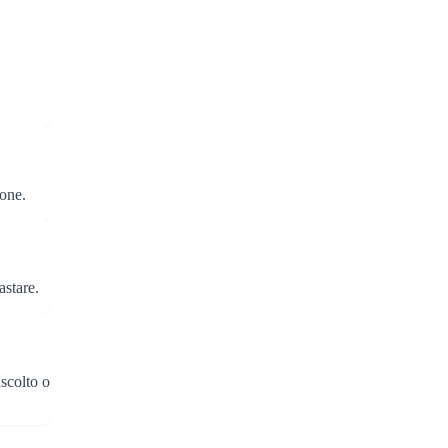
ione.
astare.
scolto o