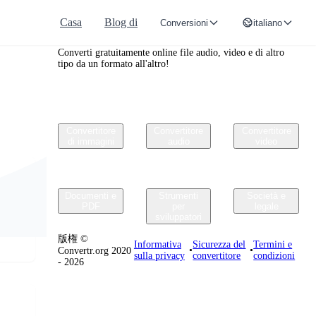
Casa
Blog di
Conversioni
italiano
Convertr.org
Converti gratuitamente online file audio, video e di altro
tipo da un formato all'altro!
Convertitore
Convertitore
Convertitore
di immagini
audio
video
Documenti e
Strumenti
Società e
PDF
per
legale
sviluppatori
e
版権 ©
Informativa
Sicurezza del
Termini e
•
•
Convertr.org 2020
sulla privacy
convertitore
condizioni
- 2026