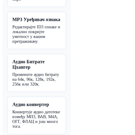
MP3 Уређивач ознака
Редактирајте ID3 ознаке и
локално покријте
уметност у вашем
претраживачу.
Аудио Битрате
Цхангер
Промените аудио битрату
на 64к, 96к, 128к, 192к,
256к или 320к.
Аудио конвертер
Конвертује аудио датотеке
између МП3, ВАВ, М4А,
ОГГ, ФЛАЦ и још много
тога.