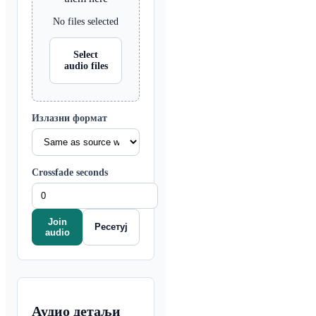
No files selected
Select
audio files
Излазни формат
Crossfade seconds
Join
Ресетуј
audio
Аудио детаљи