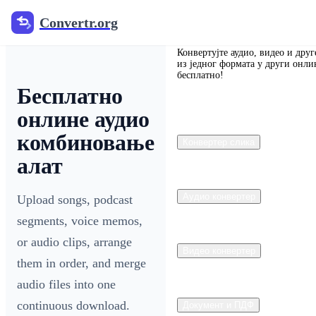
Convertr.org
Convertr.org
Конвертујте аудио, видео и друг
из једног формата у други онли
бесплатно!
Бесплатно
онлине аудио
комбиновање
Конвертер слика
алат
Аудио конвертер
Upload songs, podcast
segments, voice memos,
or audio clips, arrange
Видео конвертер
them in order, and merge
audio files into one
continuous download.
Документ и ПДФ