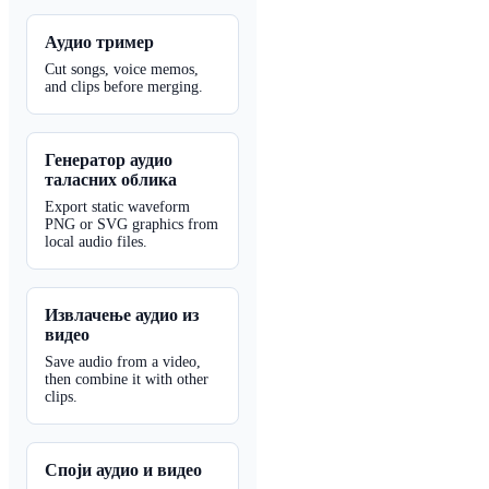
Аудио тример
Cut songs, voice memos,
and clips before merging.
Генератор аудио
таласних облика
Export static waveform
PNG or SVG graphics from
local audio files.
Извлачење аудио из
видео
Save audio from a video,
then combine it with other
clips.
Споји аудио и видео