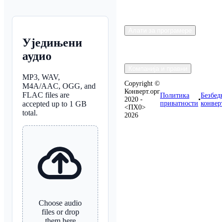
Алати за програмере
Уједињени
аудио
Компанија и правни
MP3, WAV,
Copyright ©
M4A/AAC, OGG, and
Конверт.орг
FLAC files are
Политика
Безбед
2020 -
•
accepted up to 1 GB
приватности
конвер
<ПХ0>
total.
2026
Choose audio
files or drop
them here