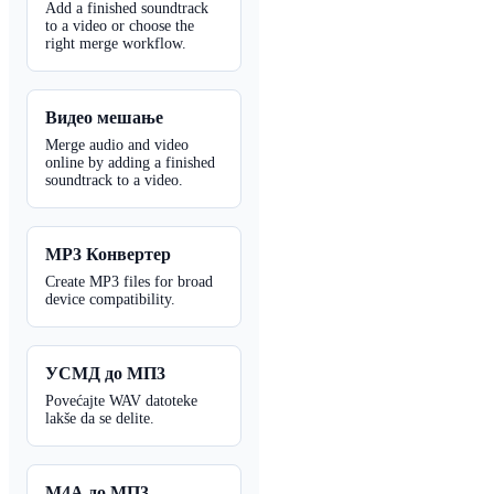
Add a finished soundtrack
to a video or choose the
right merge workflow.
Видео мешање
Merge audio and video
online by adding a finished
soundtrack to a video.
MP3 Конвертер
Create MP3 files for broad
device compatibility.
УСМД до МП3
Povećajte WAV datoteke
lakše da se delite.
М4А до МП3