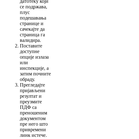
датотеку који
се подржава,
плус
подешавања
странице и
сачекајте да
страница га
валидира.
Поставите
доступне
опције излаза
или
инспекције, а
затим почните
обраду.
Прегледајте
пријављени
резултат и
преузмите
ПДФ са
преношеним
документом
пре него што
привремени
линк истече.