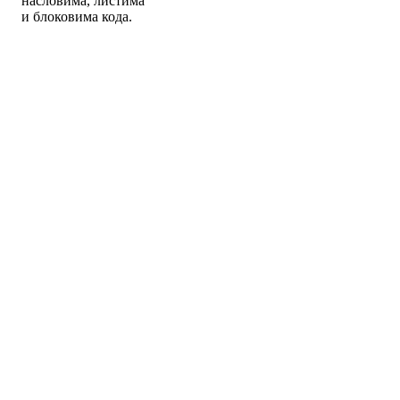
насловима, листима
и блоковима кода.