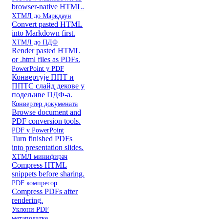
browser-native HTML.
ХТМЛ до Маркдаун
Convert pasted HTML
into Markdown first.
ХТМЛ до ПДФ
Render pasted HTML
or .html files as PDFs.
PowerPoint у PDF
Конвертује ППТ и
ППТС слайд декове у
подељиве ПДФ-а.
Конвертер докумената
Browse document and
PDF conversion tools.
PDF у PowerPoint
Turn finished PDFs
into presentation slides.
ХТМЛ минифирач
Compress HTML
snippets before sharing.
PDF компресор
Compress PDFs after
rendering.
Уклони PDF
метаподатке