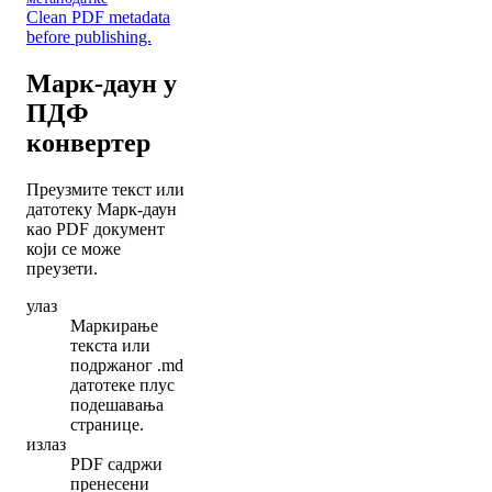
Clean PDF metadata
before publishing.
Марк-даун у
ПДФ
конвертер
Преузмите текст или
датотеку Марк-даун
као PDF документ
који се може
преузети.
улаз
Маркирање
текста или
подржаног .md
датотеке плус
подешавања
странице.
излаз
PDF садржи
пренесени