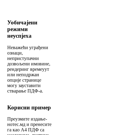
Уобичајени
режими
неуспјеха
Неважећи уграђени
ознаци,
неприступачни
дозвољени имовине,
рендеринг времеуут
или неподржан
опције странице
могу зауставити
стварање ПДФ-а.
Корисни пример
Преузмите издање-
нотес.мд и пренесите
га као А4 ПДФ са