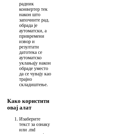
радник
конвертер тек
након што
започните рад.
обрада је
аутоматски, а
привремени
извор и
резултати
датотека се
аутоматско
уклањају након
обраде уместо
да се чувају као
трајно
складиштење.
Како користити
овај алат
Изаберите
текст за ознаку
или .md