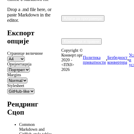
Drop a .md file here, or
paste Markdown in the
Алати за програмере
editor.
Експорт
опције
Компанија и правни
Copyright ©
Странице величине
Конверт.орг
Ус
Политика
Безбедност
2020 -
•
•
и
приватности
конвертера
Оријентација
<ПХ0>
ус
2026
Margins
Stylesheet
Рендринг
Сцоп
Common
Markdown and