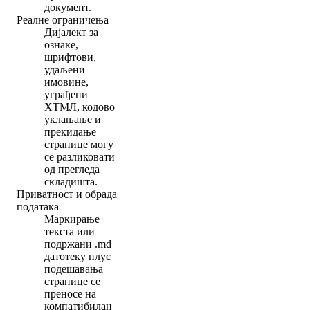
документ.
Реалне ограничења
Дијалект за
ознаке,
шрифтови,
удаљени
имовине,
уграђени
ХТМЛ, кодово
уклањање и
прекидање
странице могу
се разликовати
од прегледа
складишта.
Приватност и обрада
података
Маркирање
текста или
подржани .md
датотеку плус
подешавања
странице се
преносе на
компатибилан