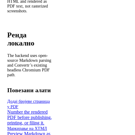
HTML and rendered as
PDF text, not rasterized
screenshots.
Ренда
локално
The backend uses open-
source Markdown parsing
and Convertr’s existing
headless Chromium PDF
path.
Повезани алати
Додај бројеве страница
у PDF
Number the rendered
PDF before publishing,
printing, or filing it.
Маркирање на ХТМЛ
Preview Markdown as