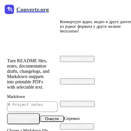
Convertr.org
Convertr.org
Марк-
даун у
Конвертујте аудио, видео и друге датот
из једног формата у други онлине
бесплатно!
ПДФ
конвертер
Конвертер слика
Turn README files,
notes, documentation
drafts, changelogs, and
Markdown snippets
into printable PDFs
Аудио конвертер
with selectable text.
Markdown
Видео конвертер
Конвертирање
Очисти
Спремно
у ПДФ
Документ и ПДФ
Choose a Markdown file