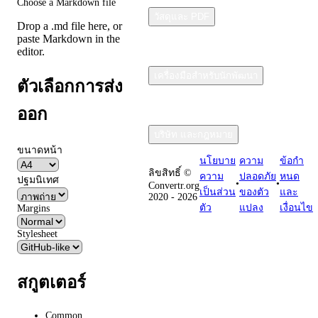
Choose a Markdown file
วัสดุและ PDF
Drop a .md file here, or
paste Markdown in the
editor.
เครื่องมือสำหรับนักพัฒนา
ตัวเลือกการส่ง
ออก
บริษัท และกฎหมาย
ขนาดหน้า
นโยบาย
ความ
ข้อกํา
ลิขสิทธิ์ ©
ความ
ปลอดภัย
หนด
ปฐมนิเทศ
•
•
Convertr.org
เป็นส่วน
ของตัว
และ
2020 - 2026
ตัว
แปลง
เงื่อนไข
Margins
Stylesheet
สกูตเตอร์
Common