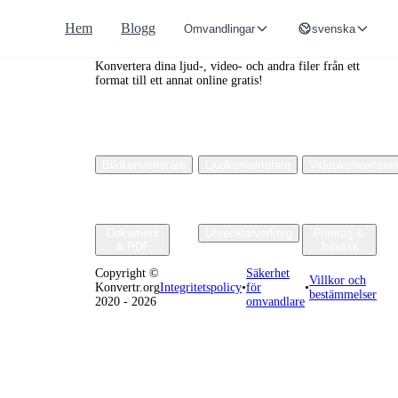
Hem
Blogg
Omvandlingar
svenska
Convertr.org
Konvertera dina ljud-, video- och andra filer från ett
format till ett annat online gratis!
Bildkonverterare
Ljudkonverterare
Videokonverterar
Dokument
Utvecklarverktyg
Företag &
& PDF
Juridisk
Copyright ©
Säkerhet
Villkor och
Konvertr.org
Integritetspolicy
•
för
•
bestämmelser
2020 - 2026
omvandlare