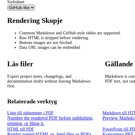
Stylesheet
Rendering Skopje
Common Markdown and GitHub-style tables are supported.
Raw HTML is stripped before rendering.
Remote images are not fetched.
Data URL images can be embedded.
Läs filer
Gällande 
Export project notes, changelogs, and
Markdown is con
documentation drafts without leaving Markdown
PDF text, not rast
first.
Relaterade verktyg
Lägg till sidnummer i PDF
Markdown till H
Number the rendered PDF before publishing,
Preview Markdo
printing, or filing it.
HTML till PDF
PowerPoint till P
Render pasted HTML or .html files as PDFs.
Konvertera PPT o