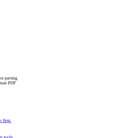
wn parsing
omium PDF
first.
 tools.