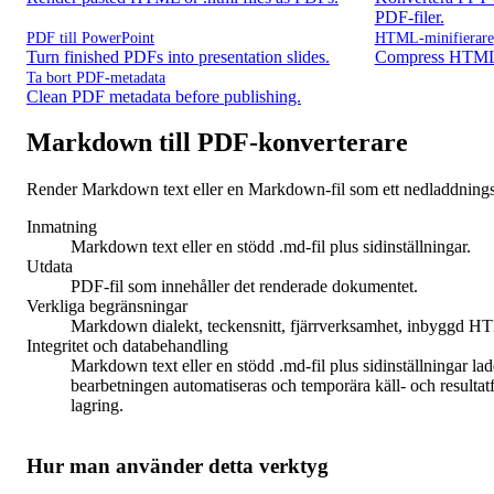
PDF-filer.
PDF till PowerPoint
HTML-minifierare
Turn finished PDFs into presentation slides.
Compress HTML s
Ta bort PDF-metadata
Clean PDF metadata before publishing.
Markdown till PDF-konverterare
Render Markdown text eller en Markdown-fil som ett nedladdnin
Inmatning
Markdown text eller en stödd .md-fil plus sidinställningar.
Utdata
PDF-fil som innehåller det renderade dokumentet.
Verkliga begränsningar
Markdown dialekt, teckensnitt, fjärrverksamhet, inbyggd HTM
Integritet och databehandling
Markdown text eller en stödd .md-fil plus sidinställningar lad
bearbetningen automatiseras och temporära käll- och resultatfi
lagring.
Hur man använder detta verktyg