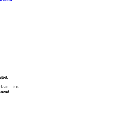
gret.
verksamheten.
manent