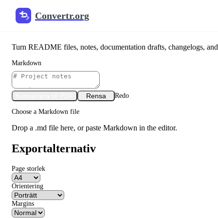
Convertr.org
Markdown till PDF-konverter
Turn README files, notes, documentation drafts, changelogs, and 
Markdown
Konvertera till PDF
Rensa
Redo
Choose a Markdown file
Drop a .md file here, or paste Markdown in the editor.
Exportalternativ
Page storlek
Orientering
Margins