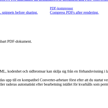
PDF-kompressor
nippets before sharing.
Compress PDFs after rendering.
gsbart PDF-dokument.
L, kodenhet och sidbromsar kan skilja sig från en förhandsvisning i la
das upp till en kompatibel Converter-arbetare först efter att du startat 
ler raderas automatiskt efter bearbetning istället för kvarhålls som per