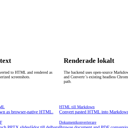
text
Renderade lokalt
verted to HTML and rendered as
The backend uses open-source Markdo
erized screenshots.
and Convertr’s existing headless Chr
path.
TML
HTML till Markdown
wn as browser-native HTML.
Convert pasted HTML into Markdown 
DF
Dokumentkonverterare
ch PPTX slideslådor till delbara
Browse document and PDF conversion