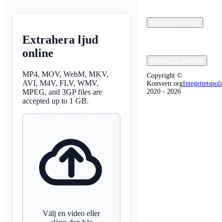
Utvecklarverktyg
Extrahera ljud
online
Företag & Juridisk
MP4, MOV, WebM, MKV,
Copyright ©
AVI, M4V, FLV, WMV,
Konvertr.org
Integritetspol
MPEG, and 3GP files are
2020 - 2026
accepted up to 1 GB.
Välj en video eller