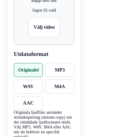
släpp den här
Ingen fil vald
Välj video
Utdataformat
Originalet
MP3
WAV
M4A
AAC
Originala ljudfiler använder
strömkopiering (stream-copy) när
det inbäddade ljudformatet stöds.
Välj MP3, WAV, M4A eller AAC
när du behöver en specifik
utdatafil.