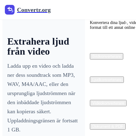
Convertr.org
Convertr.org
Konvertera dina ljud-, vide
format till ett annat online
Extrahera ljud
från video
Bildkonverterare
Ladda upp en video och ladda
ner dess soundtrack som MP3,
Ljudkonverterare
WAV, M4A/AAC, eller den
ursprungliga ljudströmmen när
den inbäddade ljudströmmen
Videokonverterare
kan kopieras säkert.
Uppladdningsgränsen är fortsatt
Dokument & PDF
1 GB.