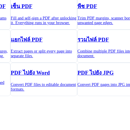
DF
เซ็น PDF
พืช PDF
eams
Fill and self-sign a PDF after unlocking
Trim PDF margins, scanner bor
it. Everything runs in your browser.
unwanted page edges.
แยกไฟล์ PDF
รวมไฟล์ PDF
tures,
Extract pages or split every page into
Combine multiple PDF files int
ng.
separate files.
document.
PDF ไปยัง Word
PDF ไปยัง JPG
ned
Convert PDF files to editable document
Convert PDF pages into JPG im
formats.