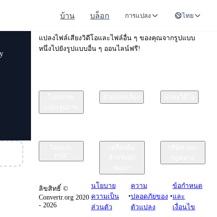
บ้าน
บล็อก
การแปลง
ไทย
Convertr.org
แปลงไฟล์เสียงวิดีโอและไฟล์อื่น ๆ ของคุณจากรูปแบบ
หนึ่งไปยังรูปแบบอื่น ๆ ออนไลน์ฟรี!
py
โปรแกรม
ตัวแปลงเสียง
แปลงวิดีโอ
แปลงรูปภาพ
วัสดุและ
เครื่องมือ
บริษัท และ
PDF
สำหรับนัก
กฎหมาย
พัฒนา
นโยบาย
ความ
ข้อกําหนด
ลิขสิทธิ์ ©
•
•
ความเป็น
ปลอดภัยของ
และ
Convertr.org 2020
- 2026
ส่วนตัว
ตัวแปลง
เงื่อนไข