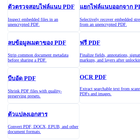
ตัวตรวจสอบไฟล์แนบ PDF
แยกไฟล์แนบออกจาก P
Inspect embedded files in an
Selectively recover embedded str
unencrypted PDF.
from an unencrypted PDF.
ลบข้อมูลเมตาของ PDF
ฟรี PDF
Strip common document metadata
Finalize fields, annotations, signa
before sharing a PDF.
markups, and layers after unlocki
OCR PDF
บีบอัด PDF
Extract searchable text from scan
Shrink PDF files with quality-
PDFs and images.
preserving presets.
ตัวแปลงเอกสาร
Convert PDF, DOCX, EPUB, and other
document formats.