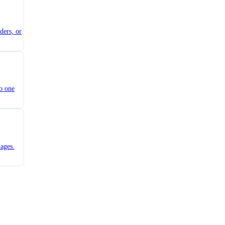
ders, or
o one
ages.