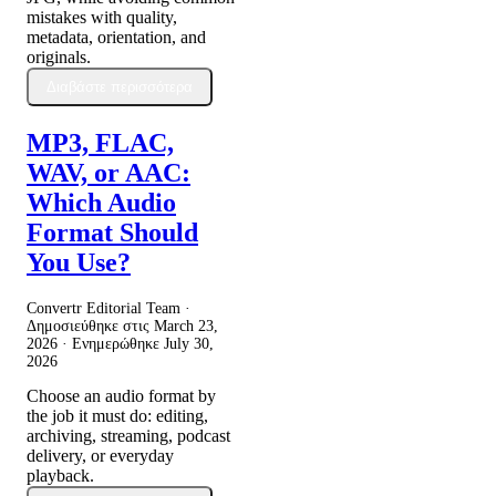
mistakes with quality,
metadata, orientation, and
originals.
Διαβάστε περισσότερα
MP3, FLAC,
WAV, or AAC:
Which Audio
Format Should
You Use?
Convertr Editorial Team ·
Δημοσιεύθηκε στις
March 23,
2026
· Ενημερώθηκε
July 30,
2026
Choose an audio format by
the job it must do: editing,
archiving, streaming, podcast
delivery, or everyday
playback.