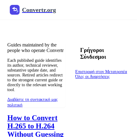
Convertr.org
Μετατροπή αρχείων στο blog
Reviewed guides for choosing file formats, preserving useful qualit
Guides maintained by the
Γρήγοροι
people who operate Convertr
Σύνδεσμοι
Each published guide identifies
its author, technical reviewer,
substantive update date, and
Επιστροφή στον Μετατροπέα
sources. Retired articles redirect
Όλες οι Αναρτήσεις
to the strongest current guide or
directly to the relevant working
tool.
Διαβάστε τη συντακτική μας
πολιτική
How to Convert
H.265 to H.264
Without Guessing