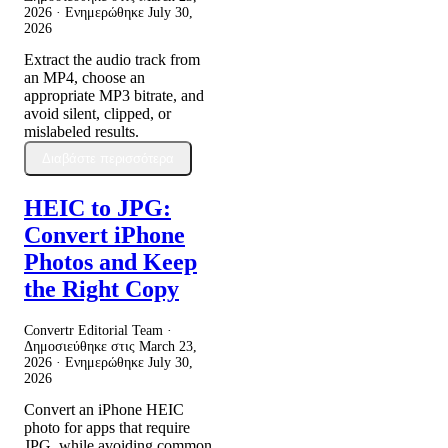
2026
· Ενημερώθηκε
July 30,
2026
Extract the audio track from
an MP4, choose an
appropriate MP3 bitrate, and
avoid silent, clipped, or
mislabeled results.
Διαβάστε περισσότερα
HEIC to JPG:
Convert iPhone
Photos and Keep
the Right Copy
Convertr Editorial Team ·
Δημοσιεύθηκε στις
March 23,
2026
· Ενημερώθηκε
July 30,
2026
Convert an iPhone HEIC
photo for apps that require
JPG, while avoiding common