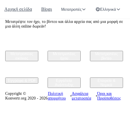
Αρχική σελίδα
Blogs
Μετατροπές
Ελληνικά
Convertr.org
Μετατρέψτε τον ήχο, το βίντεο και άλλα αρχεία σας από μια μορφή σε
μια άλλη online δωρεάν!
Μετατροπέας
Μετατροπέας
Μετατροπέας
εικόνας
ήχου
βίντεο
Έγγραφα & PDF
Εργαλεία
Εταιρεία &
Ανάπτυξης
Νομικά
Copyright ©
Πολιτική
Ασφάλεια
Όροι και
•
•
Konvertr.org 2020 - 2026
απορρήτου
μετατροπέα
Προϋποθέσεις