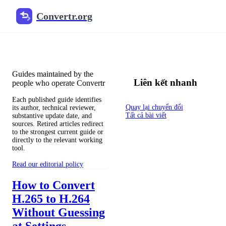
Convertr.org
Blog chuyển đổi tệp
Reviewed guides for choosing file formats, preserving useful qualit
Guides maintained by the
Liên kết nhanh
people who operate Convertr
Each published guide identifies
Quay lại chuyển đổi
its author, technical reviewer,
Tất cả bài viết
substantive update date, and
sources. Retired articles redirect
to the strongest current guide or
directly to the relevant working
tool.
Read our editorial policy
How to Convert
H.265 to H.264
Without Guessing
at Settings