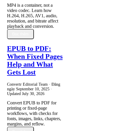
MP4 is a container, not a
video codec. Learn how
H.264, H.265, AV1, audio,
resolution, and bitrate affect
playback and conversion.
Đọc thêm
EPUB to PDF:
When Fixed Pages
Help and What
Gets Lost
Convertr Editorial Team · Đăng
ngày
September 10, 2025
·
Updated
July 30, 2026
Convert EPUB to PDF for
printing or fixed-page
workflows, with checks for
fonts, images, links, chapters,
margins, and reflow.