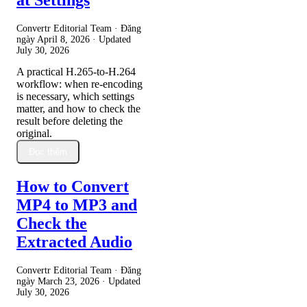
Convertr Editorial Team · Đăng
ngày
April 8, 2026
· Updated
July 30, 2026
A practical H.265-to-H.264
workflow: when re-encoding
is necessary, which settings
matter, and how to check the
result before deleting the
original.
Đọc thêm
How to Convert
MP4 to MP3 and
Check the
Extracted Audio
Convertr Editorial Team · Đăng
ngày
March 23, 2026
· Updated
July 30, 2026