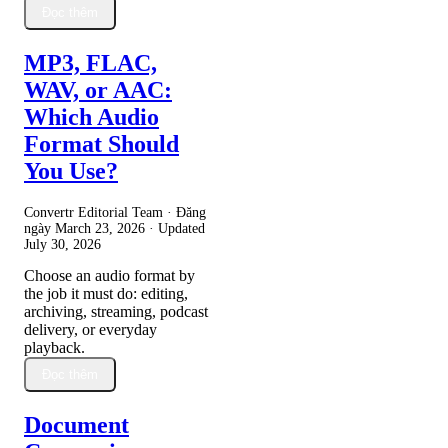
Đọc thêm
MP3, FLAC,
WAV, or AAC:
Which Audio
Format Should
You Use?
Convertr Editorial Team · Đăng
ngày
March 23, 2026
· Updated
July 30, 2026
Choose an audio format by
the job it must do: editing,
archiving, streaming, podcast
delivery, or everyday
playback.
Đọc thêm
Document