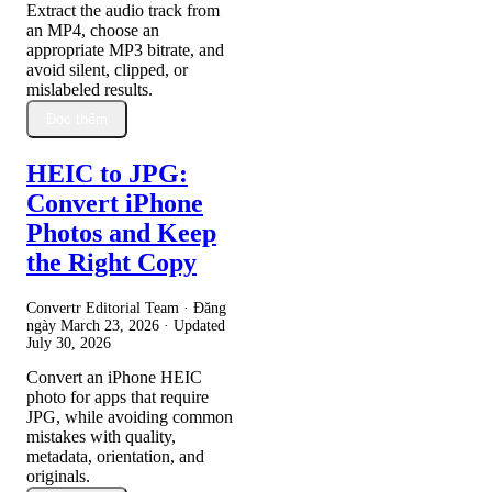
Extract the audio track from
an MP4, choose an
appropriate MP3 bitrate, and
avoid silent, clipped, or
mislabeled results.
Đọc thêm
HEIC to JPG:
Convert iPhone
Photos and Keep
the Right Copy
Convertr Editorial Team · Đăng
ngày
March 23, 2026
· Updated
July 30, 2026
Convert an iPhone HEIC
photo for apps that require
JPG, while avoiding common
mistakes with quality,
metadata, orientation, and
originals.