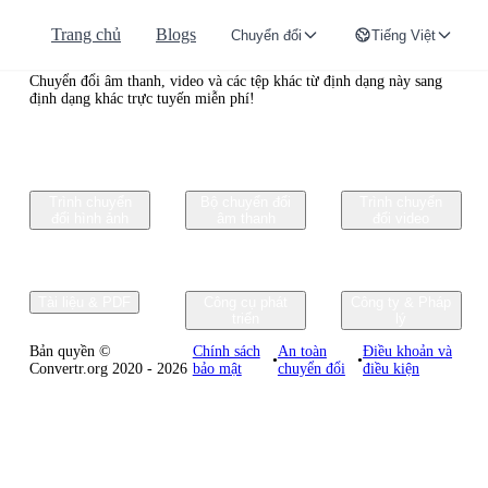
Trang chủ
Blogs
Chuyển đổi
Tiếng Việt
Convertr.org
Chuyển đổi âm thanh, video và các tệp khác từ định dạng này sang
định dạng khác trực tuyến miễn phí!
Trình chuyển
Bộ chuyển đổi
Trình chuyển
đổi hình ảnh
âm thanh
đổi video
Tài liệu & PDF
Công cụ phát
Công ty & Pháp
triển
lý
Bản quyền ©
Chính sách
An toàn
Điều khoản và
•
•
Convertr.org 2020 - 2026
bảo mật
chuyển đổi
điều kiện