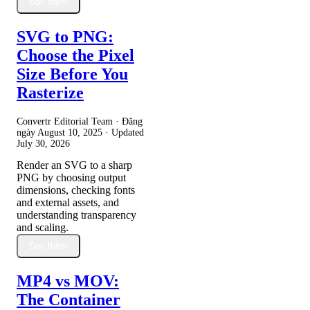
Đọc thêm
SVG to PNG:
Choose the Pixel
Size Before You
Rasterize
Convertr Editorial Team · Đăng
ngày
August 10, 2025
· Updated
July 30, 2026
Render an SVG to a sharp
PNG by choosing output
dimensions, checking fonts
and external assets, and
understanding transparency
and scaling.
Đọc thêm
MP4 vs MOV:
The Container