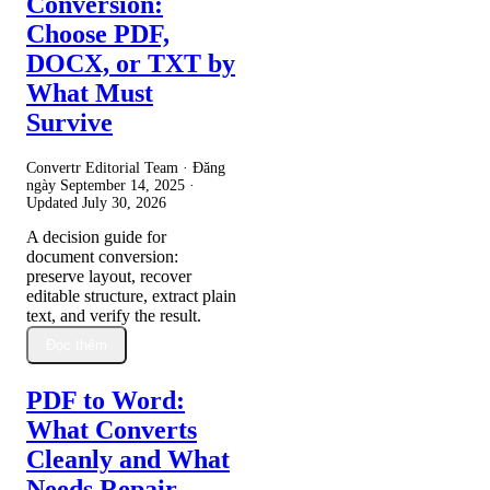
Conversion:
Choose PDF,
DOCX, or TXT by
What Must
Survive
Convertr Editorial Team · Đăng
ngày
September 14, 2025
·
Updated
July 30, 2026
A decision guide for
document conversion:
preserve layout, recover
editable structure, extract plain
text, and verify the result.
Đọc thêm
PDF to Word:
What Converts
Cleanly and What
Needs Repair