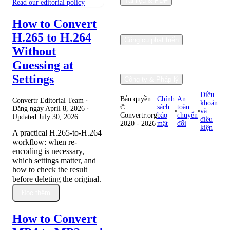
Tài liệu & PDF
Read our editorial policy
How to Convert
H.265 to H.264
Công cụ phát triển
Without
Guessing at
Settings
Công ty & Pháp lý
Điều
Bản quyền
Chính
An
Convertr Editorial Team ·
khoản
©
sách
toàn
Đăng ngày
April 8, 2026
·
•
•
và
Convertr.org
bảo
chuyển
Updated
July 30, 2026
điều
2020 - 2026
mật
đổi
kiện
A practical H.265-to-H.264
workflow: when re-
encoding is necessary,
which settings matter, and
how to check the result
before deleting the original.
Đọc thêm
How to Convert