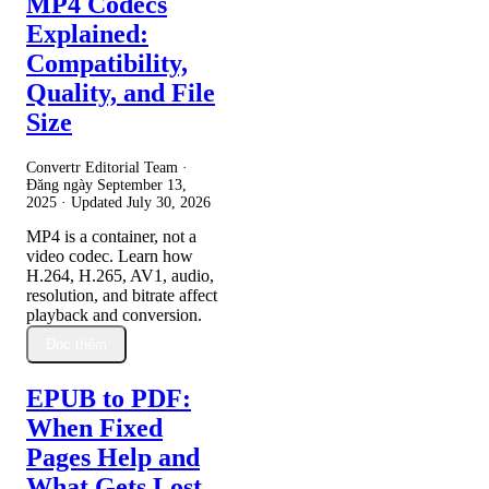
MP4 Codecs
Explained:
Compatibility,
Quality, and File
Size
Convertr Editorial Team ·
Đăng ngày
September 13,
2025
· Updated
July 30, 2026
MP4 is a container, not a
video codec. Learn how
H.264, H.265, AV1, audio,
resolution, and bitrate affect
playback and conversion.
Đọc thêm
EPUB to PDF:
When Fixed
Pages Help and
What Gets Lost