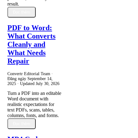
result.
Đọc thêm
PDF to Word:
What Converts
Cleanly and
What Needs
Repair
Convertr Editorial Team ·
Đăng ngày
September 14,
2025
· Updated
July 30, 2026
Turn a PDF into an editable
Word document with
realistic expectations for
text PDFs, scans, tables,
columns, fonts, and forms.
Đọc thêm