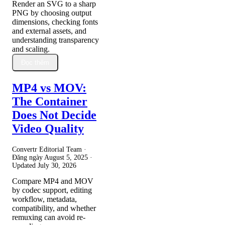
Render an SVG to a sharp
PNG by choosing output
dimensions, checking fonts
and external assets, and
understanding transparency
and scaling.
Đọc thêm
MP4 vs MOV:
The Container
Does Not Decide
Video Quality
Convertr Editorial Team ·
Đăng ngày
August 5, 2025
·
Updated
July 30, 2026
Compare MP4 and MOV
by codec support, editing
workflow, metadata,
compatibility, and whether
remuxing can avoid re-