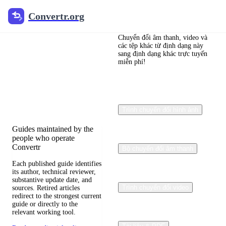
Convertr.org
Convertr.org
Blog chuyển
đổi tệp
Chuyển đổi âm thanh, video và
các tệp khác từ định dạng này
sang định dạng khác trực tuyến
miễn phí!
Reviewed guides for
choosing file formats,
preserving useful quality,
and fixing compatibility
problems.
Trình chuyển đổi hình ảnh
Guides maintained by the
people who operate
Convertr
Bộ chuyển đổi âm thanh
Each published guide identifies
its author, technical reviewer,
substantive update date, and
Trình chuyển đổi video
sources. Retired articles
redirect to the strongest current
guide or directly to the
relevant working tool.