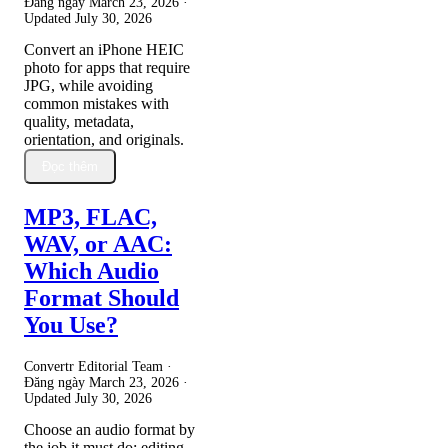
Đăng ngày
March 23, 2026
·
Updated
July 30, 2026
Convert an iPhone HEIC
photo for apps that require
JPG, while avoiding
common mistakes with
quality, metadata,
orientation, and originals.
Đọc thêm
MP3, FLAC,
WAV, or AAC:
Which Audio
Format Should
You Use?
Convertr Editorial Team ·
Đăng ngày
March 23, 2026
·
Updated
July 30, 2026
Choose an audio format by
the job it must do: editing,