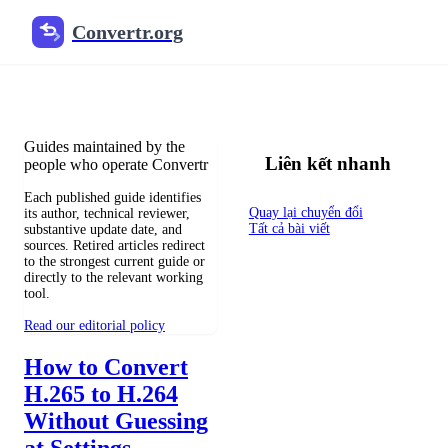
Convertr.org
Blog chuyển đổi tệp
Reviewed guides for choosing file formats, preserving useful qualit
Guides maintained by the
Liên kết nhanh
people who operate Convertr
Each published guide identifies
Quay lại chuyển đổi
its author, technical reviewer,
Tất cả bài viết
substantive update date, and
sources. Retired articles redirect
to the strongest current guide or
directly to the relevant working
tool.
Read our editorial policy
How to Convert
H.265 to H.264
Without Guessing
at Settings