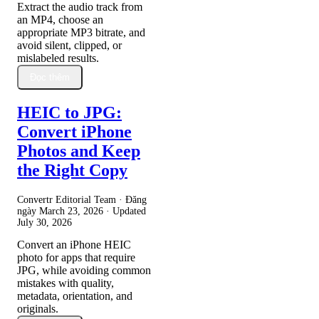
Extract the audio track from
an MP4, choose an
appropriate MP3 bitrate, and
avoid silent, clipped, or
mislabeled results.
Đọc thêm
HEIC to JPG:
Convert iPhone
Photos and Keep
the Right Copy
Convertr Editorial Team · Đăng
ngày
March 23, 2026
· Updated
July 30, 2026
Convert an iPhone HEIC
photo for apps that require
JPG, while avoiding common
mistakes with quality,
metadata, orientation, and
originals.