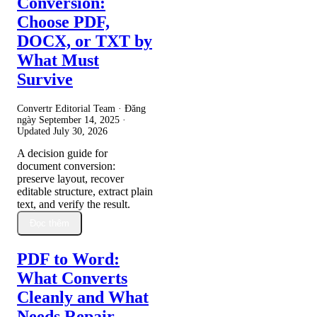
Conversion:
Choose PDF,
DOCX, or TXT by
What Must
Survive
Convertr Editorial Team · Đăng
ngày
September 14, 2025
·
Updated
July 30, 2026
A decision guide for
document conversion:
preserve layout, recover
editable structure, extract plain
text, and verify the result.
Đọc thêm
PDF to Word:
What Converts
Cleanly and What
Needs Repair