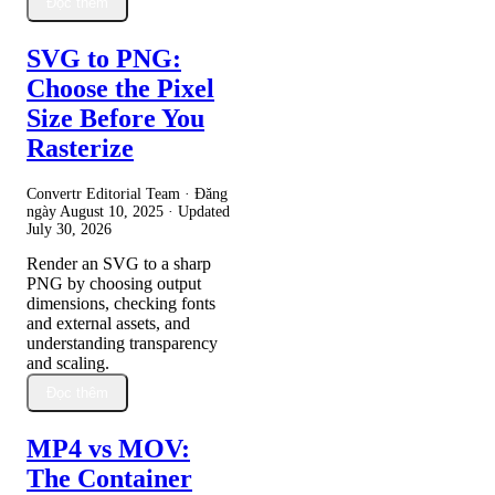
Đọc thêm
SVG to PNG:
Choose the Pixel
Size Before You
Rasterize
Convertr Editorial Team · Đăng
ngày
August 10, 2025
· Updated
July 30, 2026
Render an SVG to a sharp
PNG by choosing output
dimensions, checking fonts
and external assets, and
understanding transparency
and scaling.
Đọc thêm
MP4 vs MOV:
The Container