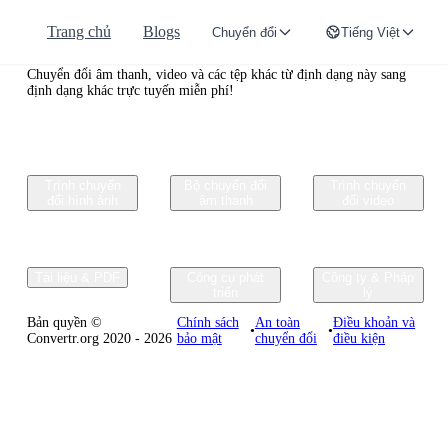
Trang chủ
Blogs
Chuyển đổi
Tiếng Việt
Convertr.org
Chuyển đổi âm thanh, video và các tệp khác từ định dạng này sang
định dạng khác trực tuyến miễn phí!
Trình chuyển
Bộ chuyển đổi
Trình chuyển
đổi hình ảnh
âm thanh
đổi video
Tài liệu & PDF
Công cụ phát
Công ty & Pháp
triển
lý
Bản quyền ©
Chính sách
An toàn
Điều khoản và
•
•
Convertr.org 2020 - 2026
bảo mật
chuyển đổi
điều kiện