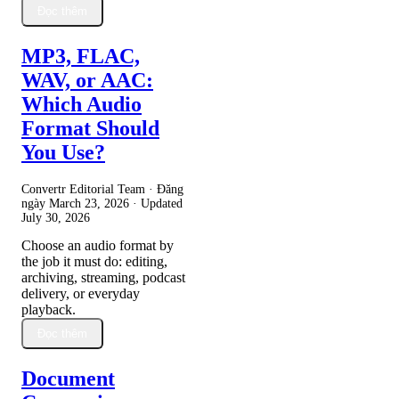
Đọc thêm
MP3, FLAC,
WAV, or AAC:
Which Audio
Format Should
You Use?
Convertr Editorial Team · Đăng
ngày
March 23, 2026
· Updated
July 30, 2026
Choose an audio format by
the job it must do: editing,
archiving, streaming, podcast
delivery, or everyday
playback.
Đọc thêm
Document