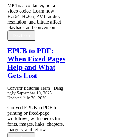
MP4 is a container, not a
video codec. Learn how
H.264, H.265, AV1, audio,
resolution, and bitrate affect
playback and conversion.
Đọc thêm
EPUB to PDF:
When Fixed Pages
Help and What
Gets Lost
Convertr Editorial Team · Đăng
ngày
September 10, 2025
·
Updated
July 30, 2026
Convert EPUB to PDF for
printing or fixed-page
workflows, with checks for
fonts, images, links, chapters,
margins, and reflow.