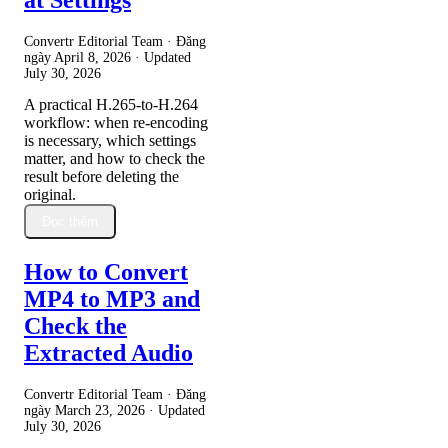
Convertr Editorial Team · Đăng
ngày
April 8, 2026
· Updated
July 30, 2026
A practical H.265-to-H.264
workflow: when re-encoding
is necessary, which settings
matter, and how to check the
result before deleting the
original.
Đọc thêm
How to Convert
MP4 to MP3 and
Check the
Extracted Audio
Convertr Editorial Team · Đăng
ngày
March 23, 2026
· Updated
July 30, 2026