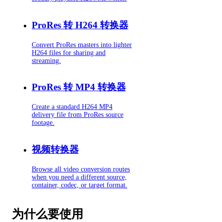
ProRes 转 H264 转换器
Convert ProRes masters into lighter
H264 files for sharing and
streaming.
ProRes 转 MP4 转换器
Create a standard H264 MP4
delivery file from ProRes source
footage.
视频转换器
Browse all video conversion routes
when you need a different source,
container, codec, or target format.
为什么要使用