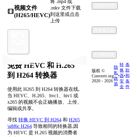
将 .mp4 或
文档和 PDF
视频文件
.mkv 文件下载
到这里或点击
(H265/HEVC)
上传
开发者工具
开始转换
公司和法律
免费 HEVC 和 H.265
转
条
隐
换
款
版权 ©
私
到 H264 转换器
•
器
•
和
Convertr.org
政
2020 - 2026
安
条
策
全
件
使用此 H265 到 H264 转换器在线,
当 HEVC、H.265、hvc1、hiv1 或
x265 的视频不会正确播放、上传、
编辑或共享。
寻找
转换 HEVC 到 H264
和
H265
\u8f6c H264
导致相同的转换器,因
为 HEVC 是 H.265 视频的消费者