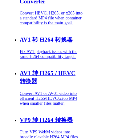
Converter
Convert HEVC, H265, or x265 into
a standard MP4 file when container
compatibility is the main goal.
AV1 转 H264 转换器
Fix AV1 playback issues with the
same H264 compatibility target.
AV1 转 H265 / HEVC
转换器
Convert AV1 or AV01 video into
efficient H265/HEVC/x265 MP4
when smaller files matter.
VP9 转 H264 转换器
Turn VP9 WebM videos into
broadly playable H264 MP4 files.