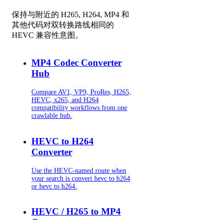
保持与附近的 H265, H264, MP4 和
其他代码对双转换路线相同的
HEVC 兼容性意图。
MP4 Codec Converter
Hub
Compare AV1, VP9, ProRes, H265,
HEVC, x265, and H264
compatibility workflows from one
crawlable hub.
HEVC to H264
Converter
Use the HEVC-named route when
your search is convert hevc to h264
or hevc to h264.
HEVC / H265 to MP4