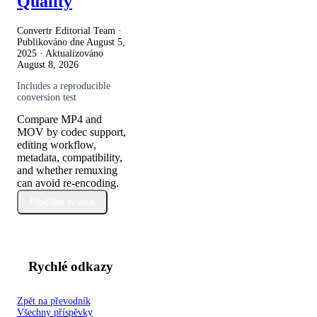
Quality
Convertr Editorial Team ·
Publikováno dne
August 5,
2025
· Aktualizováno
August 8, 2026
Includes a reproducible
conversion test
Compare MP4 and
MOV by codec support,
editing workflow,
metadata, compatibility,
and whether remuxing
can avoid re-encoding.
Přečtěte si více
Rychlé odkazy
Zpět na převodník
Všechny příspěvky