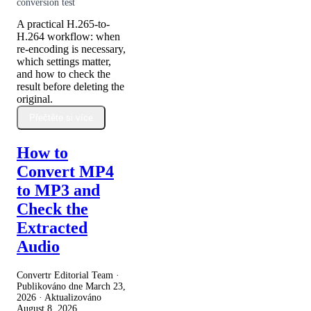
conversion test
A practical H.265-to-
H.264 workflow: when
re-encoding is necessary,
which settings matter,
and how to check the
result before deleting the
original.
Přečtěte si více
How to
Convert MP4
to MP3 and
Check the
Extracted
Audio
Convertr Editorial Team ·
Publikováno dne
March 23,
2026
· Aktualizováno
August 8, 2026