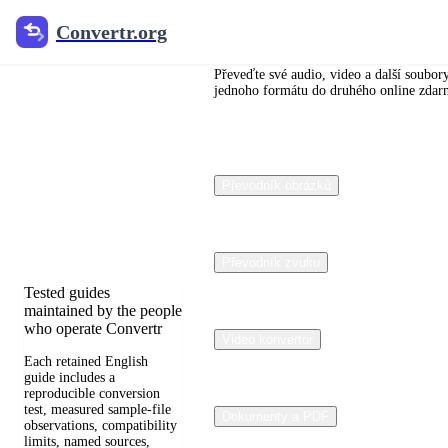
Convertr.org
Convertr.org
Převod
dokumentů
Převeďte své audio, video a další soubor
jednoho formátu do druhého online zdar
na blog
Reviewed guides for
Převodník obrázků
choosing file formats,
preserving useful quality,
and fixing compatibility
problems.
Převodník zvuku
Tested guides
maintained by the people
who operate Convertr
Video konvertor
Each retained English
guide includes a
reproducible conversion
test, measured sample-file
Dokumenty a PDF
observations, compatibility
limits, named sources,