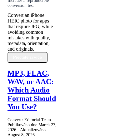
Includes a reproducible
conversion test
Convert an iPhone
HEIC photo for apps
that require JPG, while
avoiding common
mistakes with quality,
metadata, orientation,
and originals.
Přečtěte si více
MP3, FLAC,
WAV, or AAC:
Which Audio
Format Should
You Use?
Convertr Editorial Team ·
Publikováno dne
March 23,
2026
· Aktualizováno
August 8, 2026