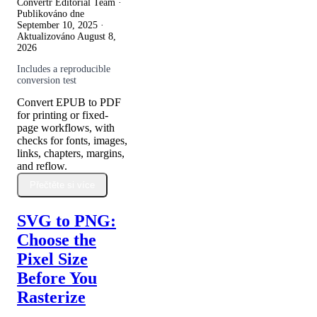
Convertr Editorial Team ·
Publikováno dne
September 10, 2025
·
Aktualizováno
August 8,
2026
Includes a reproducible
conversion test
Convert EPUB to PDF
for printing or fixed-
page workflows, with
checks for fonts, images,
links, chapters, margins,
and reflow.
Přečtěte si více
SVG to PNG:
Choose the
Pixel Size
Before You
Rasterize