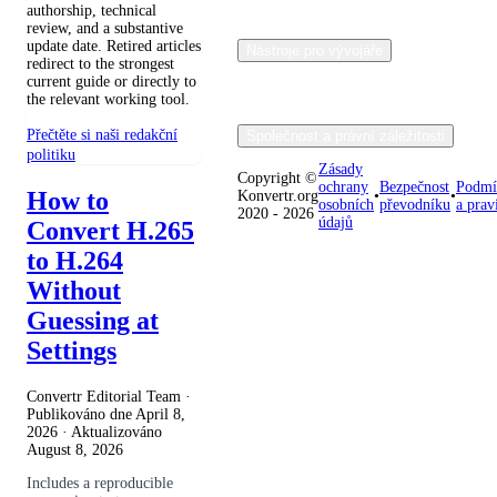
authorship, technical
review, and a substantive
update date. Retired articles
Nástroje pro vývojáře
redirect to the strongest
current guide or directly to
the relevant working tool.
Přečtěte si naši redakční
Společnost a právní záležitosti
politiku
Zásady
Copyright ©
ochrany
Bezpečnost
Podmí
How to
Konvertr.org
•
•
osobních
převodníku
a prav
2020 - 2026
údajů
Convert H.265
to H.264
Without
Guessing at
Settings
Convertr Editorial Team ·
Publikováno dne
April 8,
2026
· Aktualizováno
August 8, 2026
Includes a reproducible