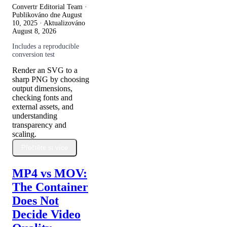
Convertr Editorial Team ·
Publikováno dne
August
10, 2025
· Aktualizováno
August 8, 2026
Includes a reproducible
conversion test
Render an SVG to a
sharp PNG by choosing
output dimensions,
checking fonts and
external assets, and
understanding
transparency and
scaling.
Přečtěte si více
MP4 vs MOV:
The Container
Does Not
Decide Video