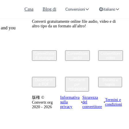
Casa
Blog di
Conversioni
italiano
Convertr.org
Converti gratuitamente online file audio, video e di
altro tipo da un formato all'altro!
C and you
Convertitore
Convertitore
Convertitore
di immagini
audio
video
Documenti
Strumenti
Società e
e PDF
per
legale
sviluppatori
版権 ©
Informativa
Sicurezza
Termini e
sulla
•
del
•
Convertr.org
condizioni
privacy
convertitore
2020 - 2026