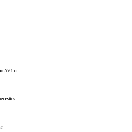
omo AV1 o
ecesites
de