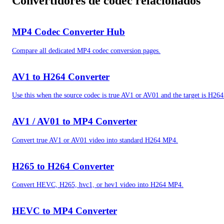
Convertidores de códec relacionados
MP4 Codec Converter Hub
Compare all dedicated MP4 codec conversion pages.
AV1 to H264 Converter
Use this when the source codec is true AV1 or AV01 and the target is H264
AV1 / AV01 to MP4 Converter
Convert true AV1 or AV01 video into standard H264 MP4.
H265 to H264 Converter
Convert HEVC, H265, hvc1, or hev1 video into H264 MP4.
HEVC to MP4 Converter