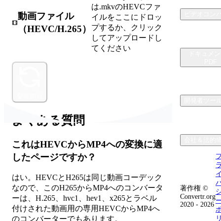
は.mkvのHEVCファ
ビデオコン
動画ファイル
イルをここにドロッ
プするか、クリック
（HEVC/H.265）
してアップロードし
てください
ドキュメン
PDF
変換開始
開発者ツー
よくある質問
会社＆法的
これはHEVCからMP4への変換に適
したページですか？
はい。HEVCとH265は同じ動画コーデック
なので、このH265からMP4へのコンバータ
著作権 ©
Convertr.org
ーは、H.265、hvc1、hev1、x265とラベル
2020 - 2026
付けされた動画用の専用HEVCからMP4へ
のコンバーターでもあります。