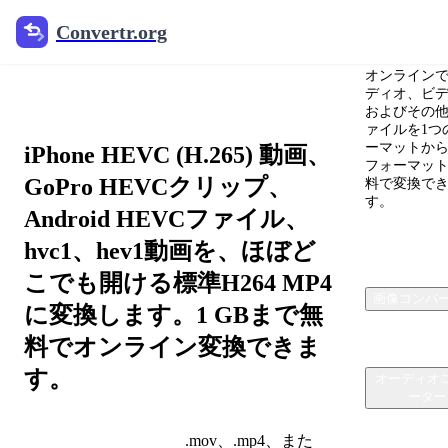
Convertr.org
Convertr.
HEVCからMP4への
オンライン
コンバーター
ディオ、ビ
およびその
ァイルを1つ
ーマットか
iPhone HEVC (H.265) 動画、
フォーマッ
GoPro HEVCクリップ、
料で変換で
す。
Android HEVCファイル、
hvc1、hev1動画を、ほぼど
こでも開ける標準H264 MP4
画像コンバ
に変換します。1 GBまで無
料でオンライン変換できま
す。
オーディオ
ーター
.mov、.mp4、また