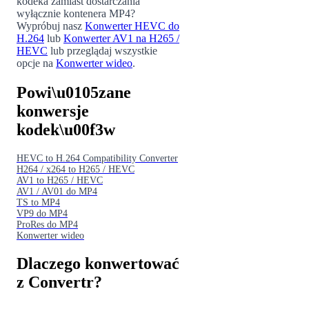
kodeka zamiast dostarczania
wyłącznie kontenera MP4?
Wypróbuj nasz
Konwerter HEVC do
H.264
lub
Konwerter AV1 na H265 /
HEVC
lub przeglądaj wszystkie
opcje na
Konwerter wideo
.
Powi\u0105zane
konwersje
kodek\u00f3w
HEVC to H.264 Compatibility Converter
H264 / x264 to H265 / HEVC
AV1 to H265 / HEVC
AV1 / AV01 do MP4
TS to MP4
VP9 do MP4
ProRes do MP4
Konwerter wideo
Dlaczego konwertować
z Convertr?