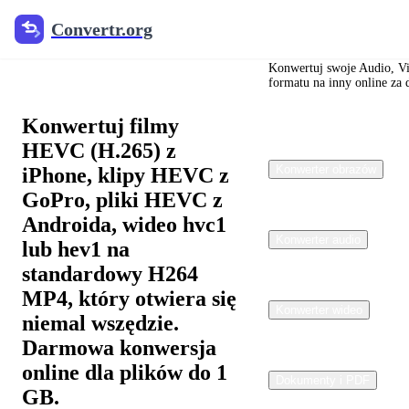
Convertr.org
Convertr.org
Konwerter
HEVC na MP4
Konwertuj swoje Audio, Vid
formatu na inny online za
Konwertuj filmy
HEVC (H.265) z
Konwerter obrazów
iPhone, klipy HEVC z
GoPro, pliki HEVC z
Androida, wideo hvc1
Konwerter audio
lub hev1 na
standardowy H264
MP4, który otwiera się
Konwerter wideo
niemal wszędzie.
Darmowa konwersja
online dla plików do 1
Dokumenty i PDF
GB.