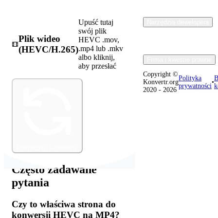
Upuść tutaj
Narzędzia dewelopera
swój plik
Plik wideo
HEVC .mov,
(HEVC/H.265)
.mp4 lub .mkv
albo kliknij,
Firma i kwestie prawne
aby przesłać
Copyright ©
Polityka
B
Konvertr.org
•
prywatności
k
2020 - 2026
Rozpocznij konwersję
Często zadawane
pytania
Czy to właściwa strona do
konwersji HEVC na MP4?