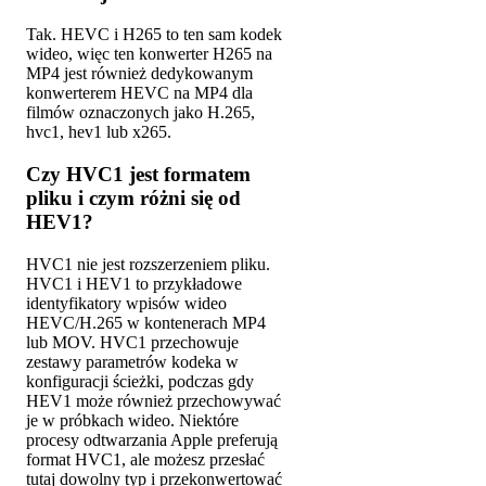
Tak. HEVC i H265 to ten sam kodek
wideo, więc ten konwerter H265 na
MP4 jest również dedykowanym
konwerterem HEVC na MP4 dla
filmów oznaczonych jako H.265,
hvc1, hev1 lub x265.
Czy HVC1 jest formatem
pliku i czym różni się od
HEV1?
HVC1 nie jest rozszerzeniem pliku.
HVC1 i HEV1 to przykładowe
identyfikatory wpisów wideo
HEVC/H.265 w kontenerach MP4
lub MOV. HVC1 przechowuje
zestawy parametrów kodeka w
konfiguracji ścieżki, podczas gdy
HEV1 może również przechowywać
je w próbkach wideo. Niektóre
procesy odtwarzania Apple preferują
format HVC1, ale możesz przesłać
tutaj dowolny typ i przekonwertować