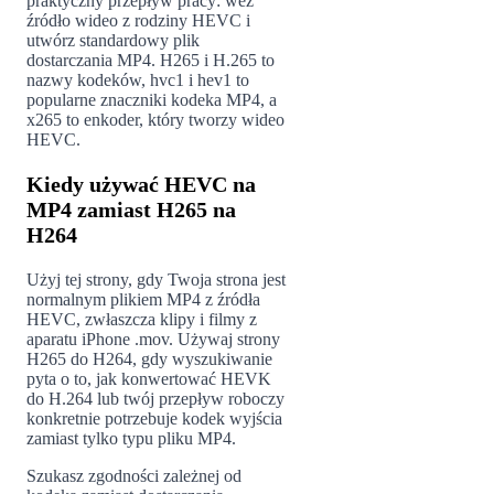
praktyczny przepływ pracy: weź
źródło wideo z rodziny HEVC i
utwórz standardowy plik
dostarczania MP4. H265 i H.265 to
nazwy kodeków, hvc1 i hev1 to
popularne znaczniki kodeka MP4, a
x265 to enkoder, który tworzy wideo
HEVC.
Kiedy używać HEVC na
MP4 zamiast H265 na
H264
Użyj tej strony, gdy Twoja strona jest
normalnym plikiem MP4 z źródła
HEVC, zwłaszcza klipy i filmy z
aparatu iPhone .mov. Używaj strony
H265 do H264, gdy wyszukiwanie
pyta o to, jak konwertować HEVK
do H.264 lub twój przepływ roboczy
konkretnie potrzebuje kodek wyjścia
zamiast tylko typu pliku MP4.
Szukasz zgodności zależnej od