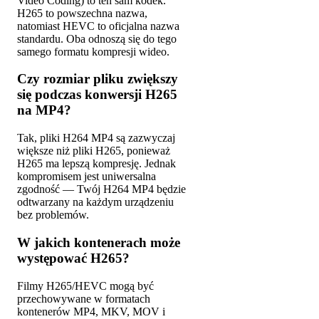
Video Coding) to ten sam kodek.
H265 to powszechna nazwa,
natomiast HEVC to oficjalna nazwa
standardu. Oba odnoszą się do tego
samego formatu kompresji wideo.
Czy rozmiar pliku zwiększy
się podczas konwersji H265
na MP4?
Tak, pliki H264 MP4 są zazwyczaj
większe niż pliki H265, ponieważ
H265 ma lepszą kompresję. Jednak
kompromisem jest uniwersalna
zgodność — Twój H264 MP4 będzie
odtwarzany na każdym urządzeniu
bez problemów.
W jakich kontenerach może
występować H265?
Filmy H265/HEVC mogą być
przechowywane w formatach
kontenerów MP4, MKV, MOV i