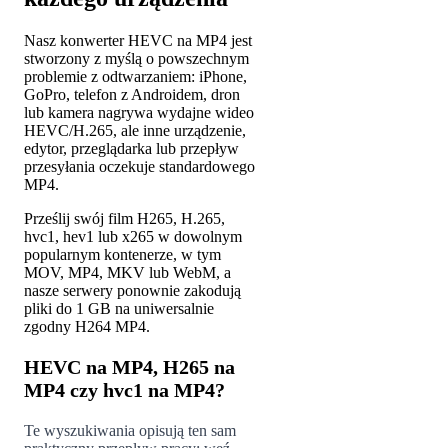
Nasz konwerter HEVC na MP4 jest
stworzony z myślą o powszechnym
problemie z odtwarzaniem: iPhone,
GoPro, telefon z Androidem, dron
lub kamera nagrywa wydajne wideo
HEVC/H.265, ale inne urządzenie,
edytor, przeglądarka lub przepływ
przesyłania oczekuje standardowego
MP4.
Prześlij swój film H265, H.265,
hvc1, hev1 lub x265 w dowolnym
popularnym kontenerze, w tym
MOV, MP4, MKV lub WebM, a
nasze serwery ponownie zakodują
pliki do 1 GB na uniwersalnie
zgodny H264 MP4.
HEVC na MP4, H265 na
MP4 czy hvc1 na MP4?
Te wyszukiwania opisują ten sam