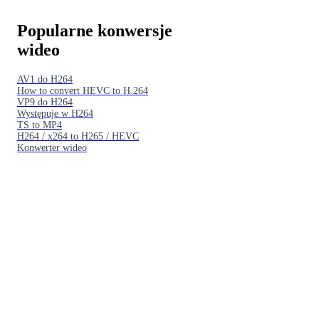
Popularne konwersje
wideo
AV1 do H264
How to convert HEVC to H.264
VP9 do H264
Występuje w H264
TS to MP4
H264 / x264 to H265 / HEVC
Konwerter wideo