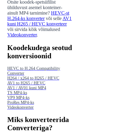
Otsite koodek-spetsiifilist
ühilduvust asemel konteiner-
ainult MP4 tarnimine?
HEVC-st
H.264-ks konverter
või selle
AV1
kuni H265 / HEVC konverteer
või sirvida kõik võimalused
Videokonverter
.
Koodekudega seotud
konversioonid
HEVC to H.264 Compatibility
Converter
H264 / x264 to H265 / HEVC
AV1 to H265 / HEVC
AV1 / AV01 kuni MP4
TS MP4-ks
VP9 MP4-ks
ProRes MP4-ks
Videokonverter
Miks konverteerida
Converteriga?