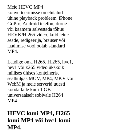
Meie HEVC MP4
konverteerimisse on ehitatud
ühine playback probleem: iPhone,
GoPro, Android telefon, drone
või kaamera salvestada tõhus
HEVK/H.265 video, kuid teine
seade, redigeerija, brauser või
laadimise vool ootab standard
MP4.
Laadige oma H265, H.265, hvc1,
hev1 või x265 video ükskõik
millises ühises konteineris,
sealhulgas MOV, MP4, MKV või
WebM ja meie serverid uuesti
kooda faile kuni 1 GB
universaalselt sobivale H264
MP4.
HEVC kuni MP4, H265
kuni MP4 või hvc1 kuni
MP4.