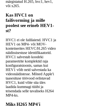
märgistatud H.265, hvc1, hev1,
või x265.
Kas HVC1 on
failivorming ja mille
poolest see erineb HEV1-
st?
HVC1 ei ole faililaiend. HVC1 ja
HEV1 on MP4- või MOV-
konteinerites HEVC/H.265 video
näidissisestuse identifikaatorid.
HVC1 salvestab koodeki
parameetrite komplektid raja
konfiguratsioonis, samas kui
HEV1 võib neid salvestada ka
videonäidistesse. Mõned Apple'i
taasesituse töövood eelistavad
HVC1, kuid võite siia üles
laadida kummagi tüübi ja
teisendada selle tavaliseks H264
MP4-ks.
Miks H265 MP4'i