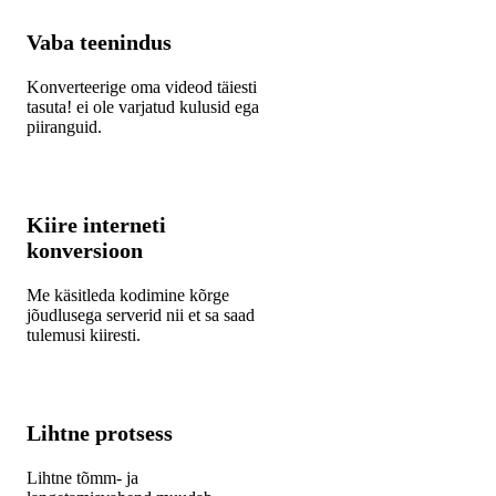
Vaba teenindus
Konverteerige oma videod täiesti
tasuta! ei ole varjatud kulusid ega
piiranguid.
Kiire interneti
konversioon
Me käsitleda kodimine kõrge
jõudlusega serverid nii et sa saad
tulemusi kiiresti.
Lihtne protsess
Lihtne tõmm- ja