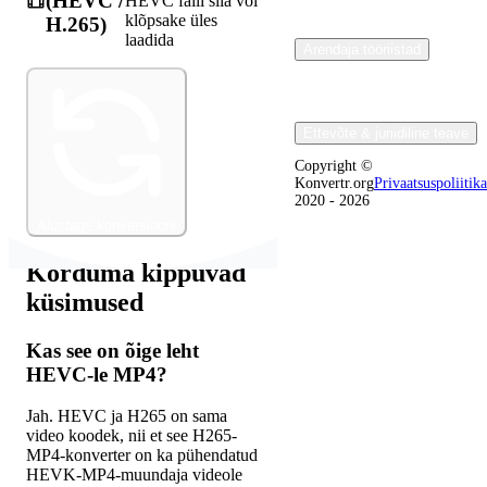
(HEVC /
HEVC faili siia või
klõpsake üles
H.265)
laadida
Arendaja tööriistad
Ettevõte & juriidiline teave
Copyright ©
Konvertr.org
Privaatsuspoliitika
2020 - 2026
Alustage konversiooni
Korduma kippuvad
küsimused
Kas see on õige leht
HEVC-le MP4?
Jah. HEVC ja H265 on sama
video koodek, nii et see H265-
MP4-konverter on ka pühendatud
HEVK-MP4-muundaja videole