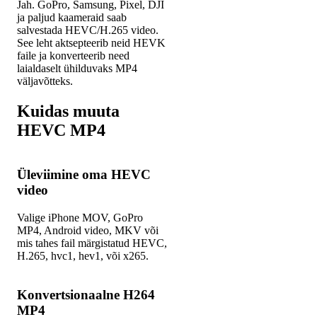
Jah. GoPro, Samsung, Pixel, DJI
ja paljud kaameraid saab
salvestada HEVC/H.265 video.
See leht aktsepteerib neid HEVK
faile ja konverteerib need
laialdaselt ühilduvaks MP4
väljavõtteks.
Kuidas muuta
HEVC MP4
Üleviimine oma HEVC
video
Valige iPhone MOV, GoPro
MP4, Android video, MKV või
mis tahes fail märgistatud HEVC,
H.265, hvc1, hev1, või x265.
Konvertsionaalne H264
MP4