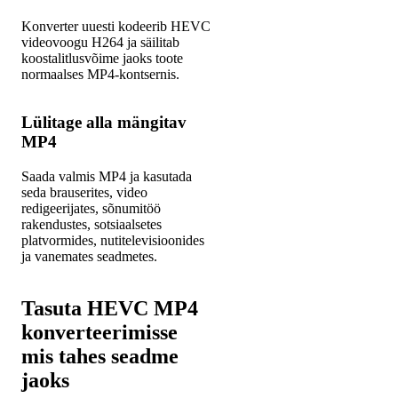
Konverter uuesti kodeerib HEVC
videovoogu H264 ja säilitab
koostalitlusvõime jaoks toote
normaalses MP4-kontsernis.
Lülitage alla mängitav
MP4
Saada valmis MP4 ja kasutada
seda brauserites, video
redigeerijates, sõnumitöö
rakendustes, sotsiaalsetes
platvormides, nutitelevisioonides
ja vanemates seadmetes.
Tasuta HEVC MP4
konverteerimisse
mis tahes seadme
jaoks