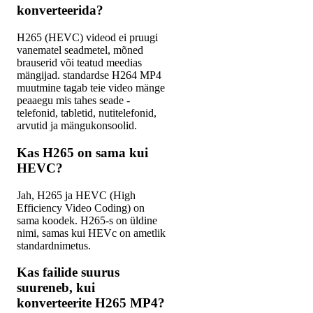
konverteerida?
H265 (HEVC) videod ei pruugi
vanematel seadmetel, mõned
brauserid või teatud meedias
mängijad. standardse H264 MP4
muutmine tagab teie video mänge
peaaegu mis tahes seade -
telefonid, tabletid, nutitelefonid,
arvutid ja mängukonsoolid.
Kas H265 on sama kui
HEVC?
Jah, H265 ja HEVC (High
Efficiency Video Coding) on
sama koodek. H265-s on üldine
nimi, samas kui HEVc on ametlik
standardnimetus.
Kas failide suurus
suureneb, kui
konverteerite H265 MP4?