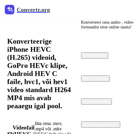
Convertr.org
Convertr.org
HEVC MP4
konverteerijaks
Konverteeri oma audio-, video-
formaadist teise online tasuta!
Konverteerige
iPhone HEVC
Pildimuundur
(H.265) videoid,
GoPro HEVc klipe,
Android HEV C
Heli konverter
faile, hvc1, või hev1
video standard H264
MP4 mis avab
Videokonverter
peaaegu igal pool.
Jäta oma .mov,
Dokumendid & PDF
Videofail
.mp4 või .mkv