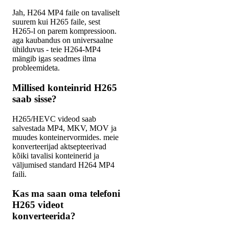
Jah, H264 MP4 faile on tavaliselt
suurem kui H265 faile, sest
H265-l on parem kompressioon.
aga kaubandus on universaalne
ühilduvus - teie H264-MP4
mängib igas seadmes ilma
probleemideta.
Millised konteinrid H265
saab sisse?
H265/HEVC videod saab
salvestada MP4, MKV, MOV ja
muudes konteinervormides. meie
konverteerijad aktsepteerivad
kõiki tavalisi konteinerid ja
väljumised standard H264 MP4
faili.
Kas ma saan oma telefoni
H265 videot
konverteerida?