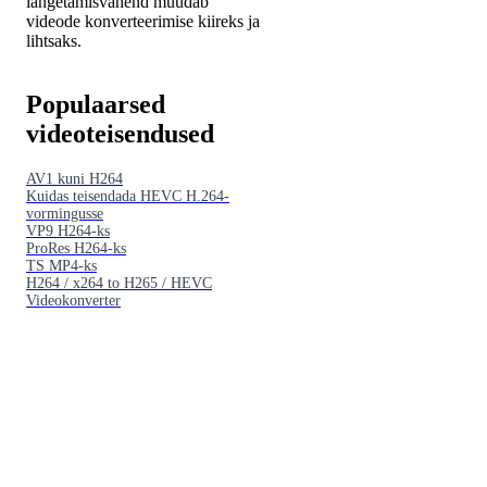
langetamisvahend muudab
videode konverteerimise kiireks ja
lihtsaks.
Populaarsed
videoteisendused
AV1 kuni H264
Kuidas teisendada HEVC H.264-
vormingusse
VP9 H264-ks
ProRes H264-ks
TS MP4-ks
H264 / x264 to H265 / HEVC
Videokonverter