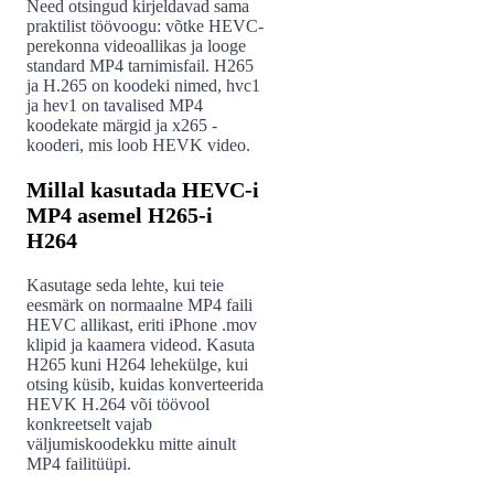
Need otsingud kirjeldavad sama
praktilist töövoogu: võtke HEVC-
perekonna videoallikas ja looge
standard MP4 tarnimisfail. H265
ja H.265 on koodeki nimed, hvc1
ja hev1 on tavalised MP4
koodekate märgid ja x265 -
kooderi, mis loob HEVK video.
Millal kasutada HEVC-i
MP4 asemel H265-i
H264
Kasutage seda lehte, kui teie
eesmärk on normaalne MP4 faili
HEVC allikast, eriti iPhone .mov
klipid ja kaamera videod. Kasuta
H265 kuni H264 lehekülge, kui
otsing küsib, kuidas konverteerida
HEVK H.264 või töövool
konkreetselt vajab
väljumiskoodekku mitte ainult
MP4 failitüüpi.