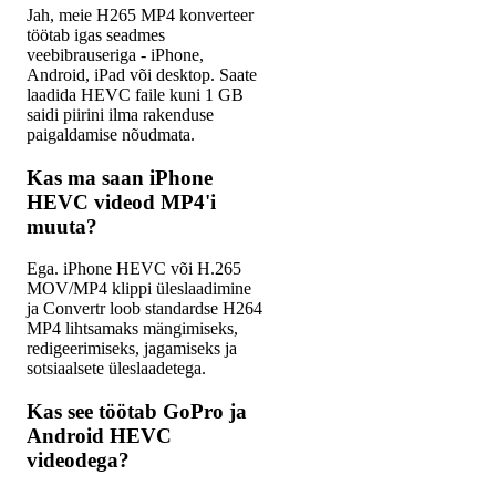
Jah, meie H265 MP4 konverteer
töötab igas seadmes
veebibrauseriga - iPhone,
Android, iPad või desktop. Saate
laadida HEVC faile kuni 1 GB
saidi piirini ilma rakenduse
paigaldamise nõudmata.
Kas ma saan iPhone
HEVC videod MP4'i
muuta?
Ega. iPhone HEVC või H.265
MOV/MP4 klippi üleslaadimine
ja Convertr loob standardse H264
MP4 lihtsamaks mängimiseks,
redigeerimiseks, jagamiseks ja
sotsiaalsete üleslaadetega.
Kas see töötab GoPro ja
Android HEVC
videodega?