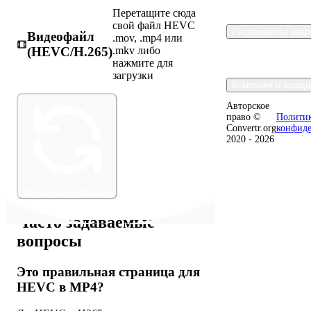
Перетащите сюда
свой файл HEVC
Инструменты разр
Видеофайл
.mov, .mp4 или
(HEVC/H.265)
.mkv либо
нажмите для
загрузки
Компания и юриди
Авторское
право ©
Полити
Convertr.org
конфид
2020 - 2026
Начать конвертацию
Часто задаваемые
вопросы
Это правильная страница для
HEVC в MP4?