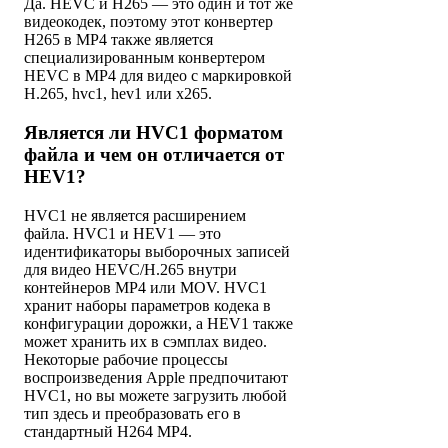
Да. HEVC и H265 — это один и тот же
видеокодек, поэтому этот конвертер
H265 в MP4 также является
специализированным конвертером
HEVC в MP4 для видео с маркировкой
H.265, hvc1, hev1 или x265.
Является ли HVC1 форматом
файла и чем он отличается от
HEV1?
HVC1 не является расширением
файла. HVC1 и HEV1 — это
идентификаторы выборочных записей
для видео HEVC/H.265 внутри
контейнеров MP4 или MOV. HVC1
хранит наборы параметров кодека в
конфигурации дорожки, а HEV1 также
может хранить их в сэмплах видео.
Некоторые рабочие процессы
воспроизведения Apple предпочитают
HVC1, но вы можете загрузить любой
тип здесь и преобразовать его в
стандартный H264 MP4.