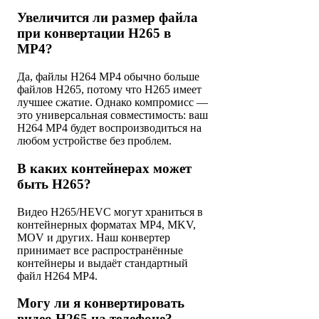
Увеличится ли размер файла
при конвертации H265 в
MP4?
Да, файлы H264 MP4 обычно больше
файлов H265, потому что H265 имеет
лучшее сжатие. Однако компромисс —
это универсальная совместимость: ваш
H264 MP4 будет воспроизводиться на
любом устройстве без проблем.
В каких контейнерах может
быть H265?
Видео H265/HEVC могут храниться в
контейнерных форматах MP4, MKV,
MOV и других. Наш конвертер
принимает все распространённые
контейнеры и выдаёт стандартный
файл H264 MP4.
Могу ли я конвертировать
видео H265 на телефоне?