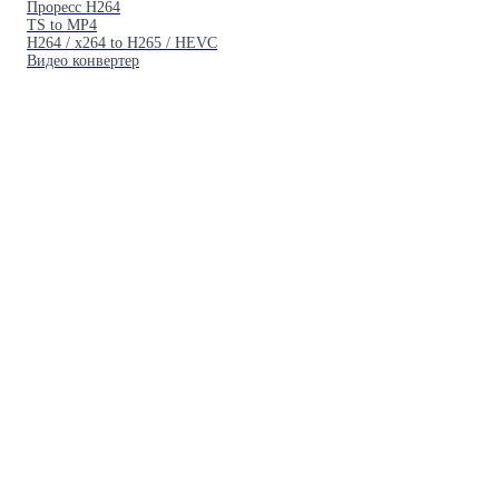
Проресс H264
TS to MP4
H264 / x264 to H265 / HEVC
Видео конвертер