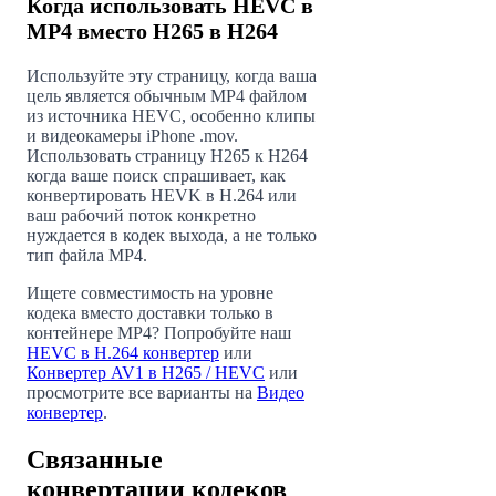
Когда использовать HEVC в
MP4 вместо H265 в H264
Используйте эту страницу, когда ваша
цель является обычным MP4 файлом
из источника HEVC, особенно клипы
и видеокамеры iPhone .mov.
Использовать страницу H265 к H264
когда ваше поиск спрашивает, как
конвертировать HEVK в H.264 или
ваш рабочий поток конкретно
нуждается в кодек выхода, а не только
тип файла MP4.
Ищете совместимость на уровне
кодека вместо доставки только в
контейнере MP4? Попробуйте наш
HEVC в H.264 конвертер
или
Конвертер AV1 в H265 / HEVC
или
просмотрите все варианты на
Видео
конвертер
.
Связанные
конвертации кодеков