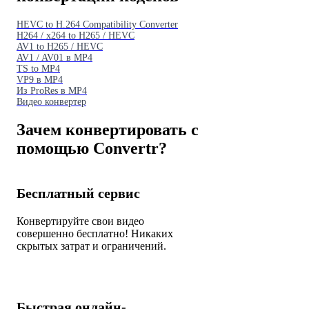
HEVC to H.264 Compatibility Converter
H264 / x264 to H265 / HEVC
AV1 to H265 / HEVC
AV1 / AV01 в MP4
TS to MP4
VP9 в MP4
Из ProRes в MP4
Видео конвертер
Зачем конвертировать с
помощью Convertr?
Бесплатный сервис
Конвертируйте свои видео
совершенно бесплатно! Никаких
скрытых затрат и ограничений.
Быстрая онлайн-