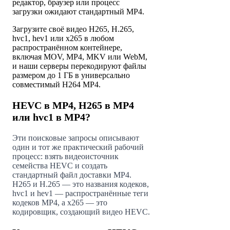
редактор, браузер или процесс
загрузки ожидают стандартный MP4.
Загрузите своё видео H265, H.265,
hvc1, hev1 или x265 в любом
распространённом контейнере,
включая MOV, MP4, MKV или WebM,
и наши серверы перекодируют файлы
размером до 1 ГБ в универсально
совместимый H264 MP4.
HEVC в MP4, H265 в MP4
или hvc1 в MP4?
Эти поисковые запросы описывают
один и тот же практический рабочий
процесс: взять видеоисточник
семейства HEVC и создать
стандартный файл доставки MP4.
H265 и H.265 — это названия кодеков,
hvc1 и hev1 — распространённые теги
кодеков MP4, а x265 — это
кодировщик, создающий видео HEVC.