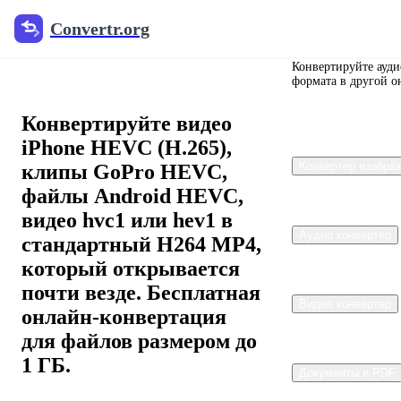
Convertr.org
Convertr.org
Конвертер HEVC
в MP4
Конвертируйте ауди
формата в другой о
Конвертируйте видео
iPhone HEVC (H.265),
Конвертер изобра
клипы GoPro HEVC,
файлы Android HEVC,
видео hvc1 или hev1 в
Аудио конвертер
стандартный H264 MP4,
который открывается
почти везде. Бесплатная
Видео конвертер
онлайн-конвертация
для файлов размером до
1 ГБ.
Документы и PDF