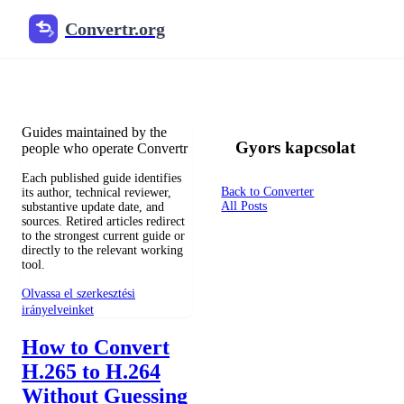
Convertr.org
A blog dokumentumátváltása
Reviewed guides for choosing file formats, preserving useful qualit
Guides maintained by the
Gyors kapcsolat
people who operate Convertr
Each published guide identifies
Back to Converter
its author, technical reviewer,
All Posts
substantive update date, and
sources. Retired articles redirect
to the strongest current guide or
directly to the relevant working
tool.
Olvassa el szerkesztési
irányelveinket
How to Convert
H.265 to H.264
Without Guessing