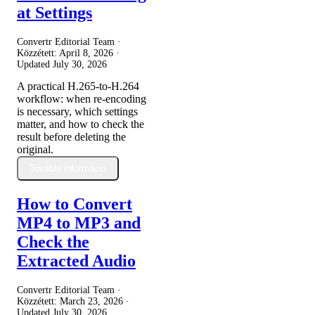
at Settings
Convertr Editorial Team ·
Közzétett:
April 8, 2026
·
Updated
July 30, 2026
A practical H.265-to-H.264
workflow: when re-encoding
is necessary, which settings
matter, and how to check the
result before deleting the
original.
További információ
How to Convert
MP4 to MP3 and
Check the
Extracted Audio
Convertr Editorial Team ·
Közzétett:
March 23, 2026
·
Updated
July 30, 2026