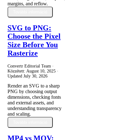
margins, and reflow.
További információ
SVG to PNG:
Choose the Pixel
Size Before You
Rasterize
Convertr Editorial Team ·
Közzétett:
August 10, 2025
·
Updated
July 30, 2026
Render an SVG to a sharp
PNG by choosing output
dimensions, checking fonts
and external assets, and
understanding transparency
and scaling.
További információ
MP4 vs MOV: