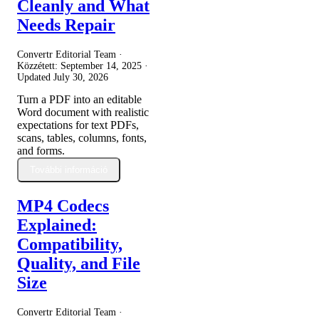
Cleanly and What
Needs Repair
Convertr Editorial Team ·
Közzétett:
September 14, 2025
·
Updated
July 30, 2026
Turn a PDF into an editable
Word document with realistic
expectations for text PDFs,
scans, tables, columns, fonts,
and forms.
További információ
MP4 Codecs
Explained:
Compatibility,
Quality, and File
Size
Convertr Editorial Team ·