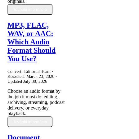
originals.
További információ
MP3, FLAC,
WAV, or AAC:
Which Audio
Format Should
You Use?
Convertr Editorial Team ·
Közzétett:
March 23, 2026
·
Updated
July 30, 2026
Choose an audio format by
the job it must do: editing,
archiving, streaming, podcast
delivery, or everyday
playback.
További információ
Document