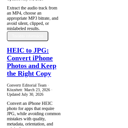
Extract the audio track from
an MP4, choose an
appropriate MP3 bitrate, and
avoid silent, clipped, or
mislabeled results.
További információ
HEIC to JPG:
Convert iPhone
Photos and Keep
the Right Copy
Convertr Editorial Team ·
Közzétett:
March 23, 2026
·
Updated
July 30, 2026
Convert an iPhone HEIC
photo for apps that require
JPG, while avoiding common
mistakes with quality,
metadata, orientation, and