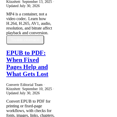
Közzétett:
September 13, 2025
·
Updated
July 30, 2026
MP4 is a container, not a
video codec. Learn how
H.264, H.265, AV1, audio,
resolution, and bitrate affect
playback and conversion.
További információ
EPUB to PDF:
When Fixed
Pages Help and
What Gets Lost
Convertr Editorial Team ·
Közzétett:
September 10, 2025
·
Updated
July 30, 2026
Convert EPUB to PDF for
printing or fixed-page
workflows, with checks for
fonts, images, links, chapters,