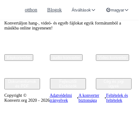
otthon
Blogok
Átváltások
magyar
Convertr.org
Konvertáljon hang-, videó- és egyéb fájlokat egyik formátumból a
másikba online ingyenesen!
Képkonverter
audio konverter
Video konverter
Dokumentumok
Fejlesztői
Cég és jogi
és PDF
Eszközök
ügyek
Copyright ©
Adatvédelmi
A konverter
Feltételek és
•
•
Konvertr.org 2020 - 2026
irányelvek
biztonsága
feltételek